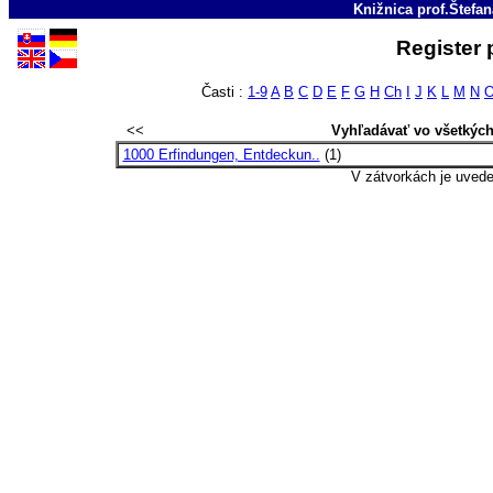
Knižnica prof.Štefa
Register 
Časti :
1-9
A
B
C
D
E
F
G
H
Ch
I
J
K
L
M
N
<<
Vyhľadávať vo všetkýc
1000 Erfindungen, Entdeckun..
(1)
V zátvorkách je uved