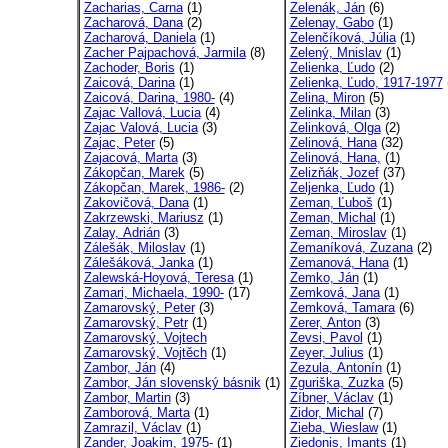
Zacharias, Carna
(1)
Zelenák, Ján
(6)
Zacharová, Dana
(2)
Zelenay, Gabo
(1)
Zacharová, Daniela
(1)
Zelenčíková, Júlia
(1)
Zacher Pajpachová, Jarmila
(8)
Zelený, Mnislav
(1)
Zachoder, Boris
(1)
Zelienka, Ľudo
(2)
Zaicová, Darina
(1)
Zelienka, Ľudo, 1917-1977
Zaicová, Darina, 1980-
(4)
Zelina, Miron
(5)
Zajac Vallová, Lucia
(4)
Zelinka, Milan
(3)
Zajac Valová, Lucia
(3)
Zelinková, Olga
(2)
Zajac, Peter
(5)
Zelinová, Hana
(32)
Zajacová, Marta
(3)
Zelinová, Hana,
(1)
Zákopčan, Marek
(5)
Zelizňák, Jozef
(37)
Zákopčan, Marek, 1986-
(2)
Zeljenka, Ľudo
(1)
Zakovičová, Dana
(1)
Zeman, Ľuboš
(1)
Zakrzewski, Mariusz
(1)
Zeman, Michal
(1)
Zalay, Adrián
(3)
Zeman, Miroslav
(1)
Zálešák, Miloslav
(1)
Zemaníková, Zuzana
(2)
Zálešáková, Janka
(1)
Zemanová, Hana
(1)
Zalewská-Hoyová, Teresa
(1)
Zemko, Ján
(1)
Zamari, Michaela, 1990-
(17)
Zemková, Jana
(1)
Zamarovský, Peter
(3)
Zemková, Tamara
(6)
Zamarovský, Petr
(1)
Zerer, Anton
(3)
Zamarovský, Vojtech
Zevsi, Pavol
(1)
Zamarovský, Vojtěch
(1)
Zeyer, Julius
(1)
Zambor, Ján
(4)
Zezula, Antonín
(1)
Zambor, Ján slovenský básnik
(1)
Zguriška, Zuzka
(5)
Zambor, Martin
(3)
Zíbner, Václav
(1)
Zamborová, Marta
(1)
Zidor, Michal
(7)
Zamrazil, Václav
(1)
Zieba, Wieslaw
(1)
Zander, Joakim, 1975-
(1)
Ziedonis, Imants
(1)