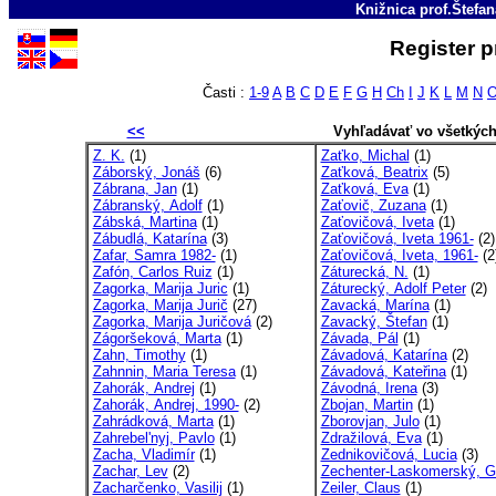
Knižnica prof.Štefa
Register p
Časti :
1-9
A
B
C
D
E
F
G
H
Ch
I
J
K
L
M
N
<<
Vyhľadávať vo všetkýc
Z. K.
(1)
Zaťko, Michal
(1)
Záborský, Jonáš
(6)
Zaťková, Beatrix
(5)
Zábrana, Jan
(1)
Zaťková, Eva
(1)
Zábranský, Adolf
(1)
Zaťovič, Zuzana
(1)
Zábská, Martina
(1)
Zaťovičová, Iveta
(1)
Zábudlá, Katarína
(3)
Zaťovičová, Iveta 1961-
(2)
Zafar, Samra 1982-
(1)
Zaťovičová, Iveta, 1961-
(2
Zafón, Carlos Ruiz
(1)
Záturecká, N.
(1)
Zagorka, Marija Juric
(1)
Záturecký, Adolf Peter
(2)
Zagorka, Marija Jurič
(27)
Zavacká, Marína
(1)
Zagorka, Marija Juričová
(2)
Zavacký, Štefan
(1)
Zágoršeková, Marta
(1)
Závada, Pál
(1)
Zahn, Timothy
(1)
Závadová, Katarína
(2)
Zahnnin, Maria Teresa
(1)
Závadová, Kateřina
(1)
Zahorák, Andrej
(1)
Závodná, Irena
(3)
Zahorák, Andrej, 1990-
(2)
Zbojan, Martin
(1)
Zahrádková, Marta
(1)
Zborovjan, Julo
(1)
Zahrebel'nyj, Pavlo
(1)
Zdražilová, Eva
(1)
Zacha, Vladimír
(1)
Zednikovičová, Lucia
(3)
Zachar, Lev
(2)
Zechenter-Laskomerský, G
Zacharčenko, Vasilij
(1)
Zeiler, Claus
(1)