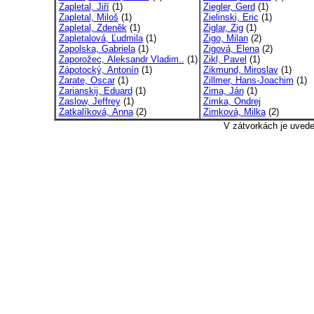
Zapletal, Jiří
(1)
Ziegler, Gerd
(1)
Zapletal, Miloš
(1)
Zielinski, Eric
(1)
Zapletal, Zdeněk
(1)
Ziglar, Zig
(1)
Zapletalová, Ľudmila
(1)
Zigo, Milan
(2)
Zapolska, Gabriela
(1)
Zigová, Elena
(2)
Zaporožec, Aleksandr Vladim..
(1)
Zikl, Pavel
(1)
Zápotocký, Antonín
(1)
Zikmund, Miroslav
(1)
Zarate, Oscar
(1)
Zillmer, Hans-Joachim
(1)
Zarianskij, Eduard
(1)
Zima, Ján
(1)
Zaslow, Jeffrey
(1)
Zimka, Ondrej
Zatkalíková, Anna
(2)
Zimková, Milka
(2)
V zátvorkách je uved