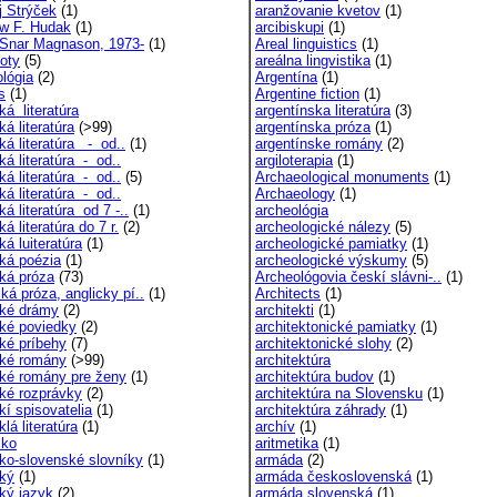
j Strýček
(1)
aranžovanie kvetov
(1)
w F. Hudak
(1)
arcibiskupi
(1)
 Snar Magnason, 1973-
(1)
Areal linguistics
(1)
oty
(5)
areálna lingvistika
(1)
ológia
(2)
Argentína
(1)
s
(1)
Argentine fiction
(1)
ká literatúra
argentínska literatúra
(3)
ká literatúra
(>99)
argentínska próza
(1)
ká literatúra - od..
(1)
argentínske romány
(2)
ká literatúra - od..
argiloterapia
(1)
ká literatúra - od..
(5)
Archaeological monuments
(1)
ká literatúra - od..
Archaeology
(1)
ká literatúra od 7 -..
(1)
archeológia
ká literatúra do 7 r.
(2)
archeologické nálezy
(5)
ká luiteratúra
(1)
archeologické pamiatky
(1)
cká poézia
(1)
archeologické výskumy
(5)
cká próza
(73)
Archeológovia českí slávni-..
(1)
ká próza, anglicky pí..
(1)
Architects
(1)
cké drámy
(2)
architekti
(1)
cké poviedky
(2)
architektonické pamiatky
(1)
cké príbehy
(7)
architektonické slohy
(2)
cké romány
(>99)
architektúra
cké romány pre ženy
(1)
architektúra budov
(1)
cké rozprávky
(2)
architektúra na Slovensku
(1)
kí spisovatelia
(1)
architektúra záhrady
(1)
klá literatúra
(1)
archív
(1)
cko
aritmetika
(1)
cko-slovenské slovníky
(1)
armáda
(2)
cký
(1)
armáda československá
(1)
cký jazyk
(2)
armáda slovenská
(1)