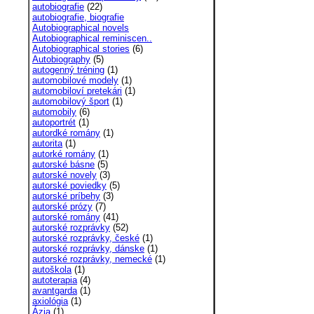
autobiografie
(22)
autobiografie, biografie
Autobiographical novels
Autobiographical reminiscen..
Autobiographical stories
(6)
Autobiography
(5)
autogenný tréning
(1)
automobilové modely
(1)
automobiloví pretekári
(1)
automobilový šport
(1)
automobily
(6)
autoportrét
(1)
autordké romány
(1)
autorita
(1)
autorké romány
(1)
autorské básne
(5)
autorské novely
(3)
autorské poviedky
(5)
autorské príbehy
(3)
autorské prózy
(7)
autorské romány
(41)
autorské rozprávky
(52)
autorské rozprávky, české
(1)
autorské rozprávky, dánske
(1)
autorské rozprávky, nemecké
(1)
autoškola
(1)
autoterapia
(4)
avantgarda
(1)
axiológia
(1)
Ázia
(1)