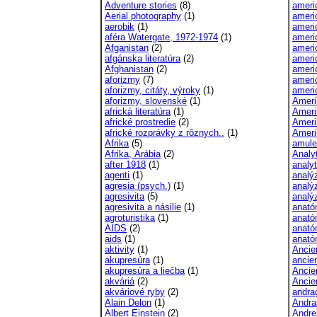
Adventure stories
(8)
ameri
Aerial photography
(1)
ameri
aerobik
(1)
ameri
aféra Watergate, 1972-1974
(1)
ameri
Afganistan
(2)
americ
afgánska literatúra
(2)
ameri
Afghanistan
(2)
ameri
aforizmy
(7)
ameri
aforizmy, citáty, výroky
(1)
ameri
aforizmy, slovenské
(1)
Ameri
africká literatúra
(1)
Ameri
africké prostredie
(2)
Ameri
africké rozprávky z rôznych..
(1)
Ameri
Afrika
(5)
amule
Afrika, Arábia
(2)
Analyt
after 1918
(1)
analyt
agenti
(1)
analý
agresia (psych.)
(1)
analý
agresivita
(5)
analý
agresivita a násilie
(1)
anató
agroturistika
(1)
anatóm
AIDS
(2)
anató
aids
(1)
anató
aktivity
(1)
Ancien
akupresúra
(1)
ancie
akupresúra a liečba
(1)
Ancien
akváriá
(2)
Ancie
akváriové ryby
(2)
andra
Alain Delon
(1)
Andra
Albert Einstein
(2)
Andre