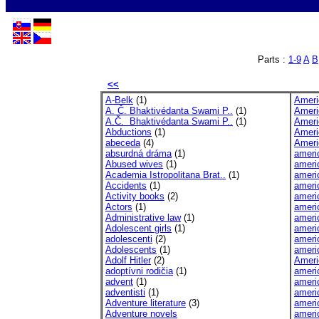
Parts :
1-9
A
B
<<
A-Belk
(1)
Ameri
A. Č. Bhaktivédanta Swami P..
(1)
Ameri
A.Č. Bhaktivédanta Swami P..
(1)
Ameri
Abductions
(1)
Ameri
abeceda
(4)
Ameri
absurdná dráma
(1)
ameri
Abused wives
(1)
ameri
Academia Istropolitana Brat..
(1)
americ
Accidents
(1)
americ
Activity books
(2)
americ
Actors
(1)
americ
Administrative law
(1)
americ
Adolescent girls
(1)
ameri
adolescenti
(2)
americ
Adolescents
(1)
ameri
Adolf Hitler
(2)
Ameri
adoptívni rodičia
(1)
ameri
advent
(1)
americ
adventisti
(1)
ameri
Adventure literature
(3)
ameri
Adventure novels
ameri