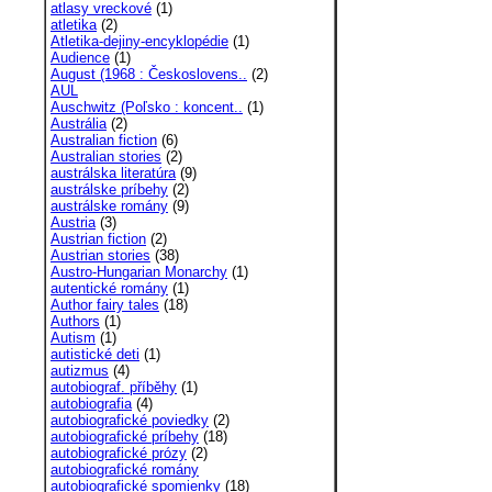
atlasy vreckové
(1)
atletika
(2)
Atletika-dejiny-encyklopédie
(1)
Audience
(1)
August (1968 : Českoslovens..
(2)
AUL
Auschwitz (Poľsko : koncent..
(1)
Austrália
(2)
Australian fiction
(6)
Australian stories
(2)
austrálska literatúra
(9)
austrálske príbehy
(2)
austrálske romány
(9)
Austria
(3)
Austrian fiction
(2)
Austrian stories
(38)
Austro-Hungarian Monarchy
(1)
autentické romány
(1)
Author fairy tales
(18)
Authors
(1)
Autism
(1)
autistické deti
(1)
autizmus
(4)
autobiograf. příběhy
(1)
autobiografia
(4)
autobiografické poviedky
(2)
autobiografické príbehy
(18)
autobiografické prózy
(2)
autobiografické romány
autobiografické spomienky
(18)