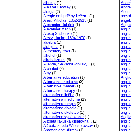
albumy
(1)
Andre
Aleister Crowley
(1)
Andre
alergia
(2)
Andri
Alergie-deti-príčiny-liečen..
(1)
anekd
Aleš, Mikoláš, 1852-1913
(1)
angel
Alexander Dubček
(1)
Angel
Alexander Mach
(1)
anglic
Alexej Sadilenko
(1)
anglic
Alexy, Janko, 1894-1970
(1)
anglic
algebra
(1)
anglic
alchýmia
(1)
anglic
Alimentary tract
(1)
anglic
alkohol
(1)
anglic
alkoholizmus
(6)
anglic
Allende, Salvador (chilský..
(1)
anglic
Alphabet
(2)
angli
Alpy
(1)
angli
Alternative education
(1)
Anglic
Alternative medicine
(3)
angli
Alternative theater
(1)
angli
Alternative therapy
(1)
angli
alternatívna liečba
(1)
angli
alternatívna medicína
(19)
angli
alternatívna terapia
(2)
angli
alternatívne divadlo
(1)
anglic
alternatívne školstvo
(1)
anglic
alternatívne vyučovanie
(1)
Angli
Alžbeta rakúska cisárovná,..
(2)
angli
Alžbeta z rodu Windsorovcov
(1)
angli
Amazon.com (firma)
(1)
angli