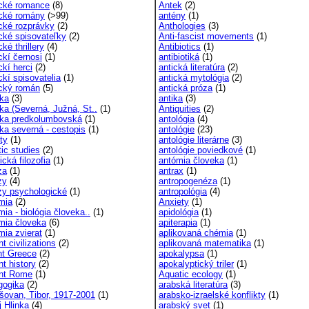
cké romance
(8)
Antek
(2)
cké romány
(>99)
antény
(1)
cké rozprávky
(2)
Anthologies
(3)
cké spisovateľky
(2)
Anti-fascist movements
(1)
ké thrillery
(4)
Antibiotics
(1)
ckí černosi
(1)
antibiotiká
(1)
ckí herci
(2)
antická literatúra
(2)
ckí spisovatelia
(1)
antická mytológia
(2)
cký román
(5)
antická próza
(1)
ka
(3)
antika
(3)
ka (Severná, Južná, St..
(1)
Antiquities
(2)
ka predkolumbovská
(1)
antológia
(4)
ka severná - cestopis
(1)
antológie
(23)
ty
(1)
antológie literárne
(3)
ic studies
(2)
antológie poviedkové
(1)
ická filozofia
(1)
antómia človeka
(1)
za
(1)
antrax
(1)
zy
(4)
antropogenéza
(1)
zy psychologické
(1)
antropológia
(4)
mia
(2)
Anxiety
(1)
ia - biológia človeka..
(1)
apidológia
(1)
mia človeka
(6)
apiterapia
(1)
mia zvierat
(1)
aplikovaná chémia
(1)
t civilizations
(2)
aplikovaná matematika
(1)
nt Greece
(2)
apokalypsa
(1)
t history
(2)
apokalyptický triler
(1)
nt Rome
(1)
Aquatic ecology
(1)
gogika
(2)
arabská literatúra
(3)
šovan, Tibor, 1917-2001
(1)
arabsko-izraelské konflikty
(1)
j Hlinka
(4)
arabský svet
(1)