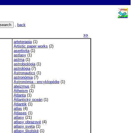
,
back
>>
arteterapia
(1)
Artistic paper works
(2)
asertivita
(1)
astlasy
(1)
astma
(1)
astrobiológia
(1)
astrológia
(7)
Astronautics
(1)
astronómia
(7)
Astronómia - encyklopédie
(1)
ateizmus
(1)
Atheism
(1)
Atlanta
(1)
Atlantický oceán
(1)
Atlantik
(1)
atlas
(4)
Atlases
(1)
atlasy
(21)
atlasy obrazové
(4)
atlasy sveta
(1)
atlasy školské
(1)