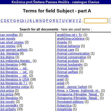
Knižnica prof.Štefana Pasiara Hnúšťa
-
catalogue
Clavius
Terms for field Subject - part A
C
D
E
F
G
H
Ch
I
J
K
L
M
N
O
P
Q
R
S
T
U
V
W
X
Y
Z
,
Search for all documents
-
here are used terms :
can novellas
(1)
angličtina od r. 5+
(1)
can novels
angličtina-učebnice
(1)
can short stories
(2)
Angola
(1)
can stories
(23)
Animal behavior
(1)
can women authors
(1)
Animal care
(1)
cká literatúra
(4)
Animal communication
(1)
cká dráma
(1)
Animal conservation
(2)
ká indiánska literatú..
(1)
Animal ecology
(1)
ká literatúra
(>99)
Animal husbandry
(1)
ká literatúra - od..
Animal training
(1)
ká literatúra - od..
(1)
Animal welfare
(1)
ká literatúra - od..
(2)
Animals
cká literatúra (v USA
(18)
anjel
(1)
ká literatúra do 7 r.
(1)
anjeli
(7)
cká občianska vojna
(1)
anjeli - pomoc ľuďom
(1)
cká próza
(1)
Anna, z Cleves, kráľovná, m..
(1)
cká próza
(50)
Annapurna (Himaláje, Nepal..
(1)
ké literatúra
(2)
Annapurna (Himaláje, Nepál..
(1)
cké novely
(2)
Annotated editions
(1)
cké poviedky
(2)
Antarctica
(1)
cké príbehy
(33)
Antarktída
(1)