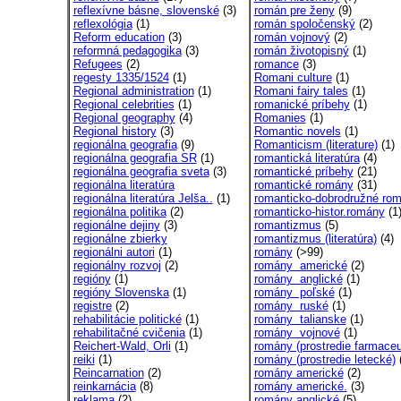
reflexívne básne, slovenské
(3)
román pre ženy
(9)
reflexológia
(1)
román spoločenský
(2)
Reform education
(3)
román vojnový
(2)
reformná pedagogika
(3)
román životopisný
(1)
Refugees
(2)
romance
(3)
regesty 1335/1524
(1)
Romani culture
(1)
Regional administration
(1)
Romani fairy tales
(1)
Regional celebrities
(1)
romanické príbehy
(1)
Regional geography
(4)
Romanies
(1)
Regional history
(3)
Romantic novels
(1)
regionálna geografia
(9)
Romanticism (literature)
(1)
regionálna geografia SR
(1)
romantická literatúra
(4)
regionálna geografia sveta
(3)
romantické príbehy
(21)
regionálna literatúra
romantické romány
(31)
regionálna literatúra Jelša..
(1)
romanticko-dobrodružné rom
regionálna politika
(2)
romanticko-histor.romány
(1
regionálne dejiny
(3)
romantizmus
(5)
regionálne zbierky
romantizmus (literatúra)
(4)
regionálni autori
(1)
romány
(>99)
regionálny rozvoj
(2)
romány americké
(2)
regióny
(1)
romány anglické
(1)
regióny Slovenska
(1)
romány poľské
(1)
registre
(2)
romány ruské
(1)
rehabilitácie politické
(1)
romány talianske
(1)
rehabilitačné cvičenia
(1)
romány vojnové
(1)
Reichert-Wald, Orli
(1)
romány (prostredie farmaceu
reiki
(1)
romány (prostredie letecké)
(
Reincarnation
(2)
romány americké
(2)
reinkarnácia
(8)
romány americké.
(3)
reklama
(2)
romány anglické
(5)