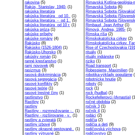
rakovina
(5)
Rimavská Kotlina-geológia-
Rakús, Stanislav, 1940-
(1)
Rimavská Sobota
(6)
rakúska literatúra
Rimavská Sobota (Slovakia
rakúska literatúra od 10..
(1)
Rimavská Sobota (Slovensk
rakúska literatúra - od 1..
(5)
Rimavská Sobota (Slovensk
rakúska literatúra od 10 r.
(1)
Rimbaud, Jean Arthur
(1)
rakúska próza
(1)
Rimová, Andrea, 1985-
(1)
rakúske príbehy
Rímska ríša
(2)
rakúske romány
(4)
Rímskokatolícka cirkev
(2)
Rakúsko
(8)
Rímskokatolícka cirkev. Far.
Rakúsko (1526-1804)
(1)
Rise of Czechoslovakia (191
Rakúsko-Uhorsko
(3)
rituály
(1)
rakúsky román
(1)
rituály indiánske
(1)
ranné kresťanstvo
(1)
riziko
(1)
raný novovek
(4)
Road transport
(1)
rasizmus
(3)
Robespierre, Maximilien
(1)
rasová diskriminácia
(3)
robotika-výklady populárne
(
rasová segregácia
(2)
robotnícke hnutie
(2)
rasové konflikty
(2)
roboty
(1)
rasové teórie
(1)
rock
(1)
rasové trestné činy
(1)
rock (hudba)
(1)
rastlinstvo
(1)
Rockefellerovci (dynastia)
(1
Rastliny
(1)
ročné obdobia
(2)
rastliny
ročník 3
(1)
Rastliny - rozmnožovanie -..
(1)
ročník 4
(1)
Rastliny - rozširovanie - v..
(1)
rodáci
(2)
rastliny a zvieratá
(1)
rodičia
(2)
rastliny izbové
(3)
rodičia a deti
(9)
rastliny okrasné pestované..
(1)
rodičovská výchova
(1)
rastliny výtrusné
(2)
rodičovstvo
(2)