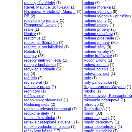
rastliny, živočíchy
(1)
rodina
(5)
Ravel, Maurice, 1875-1937
(1)
rodinná morálka
(1)
Rázusová-Martáková, Mária,..
(1)
rodinná výchova
(8)
RB
(2)
rodinná výchova - príručky
(
rdievčenské romány
(1)
rodinné domy
(1)
Reaganová, Nancy
(1)
rodinné oslavy
(1)
reálie
(1)
rodinné príbehy
(3)
Reality
(1)
rodinné problémy
(1)
realizmus
(2)
rodinné prostredie
(5)
realizmus (literatúra
(1)
rodinné romány
(30)
realizmus socialistický
(1)
rodinné ságy
(9)
Rebels
(1)
rodinné vzťahy
(4)
recepty
(28)
rodiny kráľovské
(1)
recepty diétnych jedál
(1)
Rodolf Dilong
(1)
recepty kuchárske
(1)
rodová identita
(1)
recyklácia odpadu
(3)
rodová politika
(1)
reč
(4)
rodová rovnosť
(1)
reč tela
(2)
rody
(1)
reč zvierat
(1)
rody panovnícke
(1)
rečnícky prejav
(1)
Rogiera van der Weyden
(1)
rečníctvo
(1)
rokoko
(1)
rečňovanky
Rokossovskij, Konstantin Ko
rečňovanky slovenské
(1)
rokovania prístupové
(1)
Reducing diets
(2)
roľníctvo
(1)
redukcia telesnej hmotnosti
(7)
Roma (Italy)
(1)
redukčné diéty
(4)
román
(30)
reflexia filozofická
(1)
román anglický
(1)
reflexie cestopisné slovens..
(1)
román detektívny
(1)
reflexie vedecko-umelecké
(1)
román dobrodružný
(1)
reflexívne básne
(17)
román historický
(7)