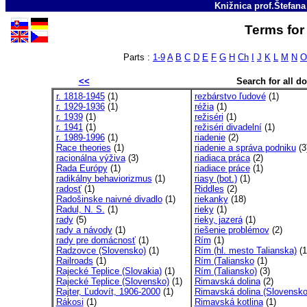
Knižnica prof.Štefan
Terms for 
Parts :
1-9
A
B
C
D
E
F
G
H
Ch
I
J
K
L
M
N
O
<<
Search for all 
r. 1818-1945
(1)
rezbárstvo ľudové
(1)
r. 1929-1936
(1)
réžia
(1)
r. 1939
(1)
režiséri
(1)
r. 1941
(1)
režiséri divadelní
(1)
r. 1989-1996
(1)
riadenie
(2)
Race theories
(1)
riadenie a správa podniku
(3
racionálna výživa
(3)
riadiaca práca
(2)
Rada Európy
(1)
riadiace práce
(1)
radikálny behaviorizmus
(1)
riasy (bot.)
(1)
radosť
(1)
Riddles
(2)
Radošinske naivné divadlo
(1)
riekanky
(18)
Radul, N. S.
(1)
rieky
(1)
rady
(5)
rieky, jazerá
(1)
rady a návody
(1)
riešenie problémov
(2)
rady pre domácnosť
(1)
Rím
(1)
Radzovce (Slovensko)
(1)
Rím (hl. mesto Talianska)
(1
Railroads
(1)
Rím (Taliansko
(1)
Rajecké Teplice (Slovakia)
(1)
Rím (Taliansko)
(3)
Rajecké Teplice (Slovensko)
(1)
Rimavská dolina
(2)
Rajter, Ľudovít, 1906-2000
(1)
Rimavská dolina (Slovensk
Rákosi
(1)
Rimavská kotlina
(1)