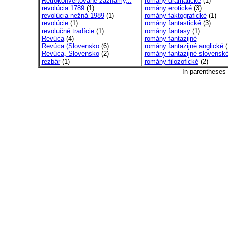
Retrokonvertované záznamy,..
romány dramatické
(1)
revolúcia 1789
(1)
romány erotické
(3)
revolúcia nežná 1989
(1)
romány faktografické
(1)
revolúcie
(1)
romány fantastické
(3)
revolučné tradície
(1)
romány fantasy
(1)
Revúca
(4)
romány fantazijné
Revúca (Slovensko
(6)
romány fantazijné anglické
(
Revúca, Slovensko
(2)
romány fantazijné slovensk
rezbár
(1)
romány filozofické
(2)
In parentheses