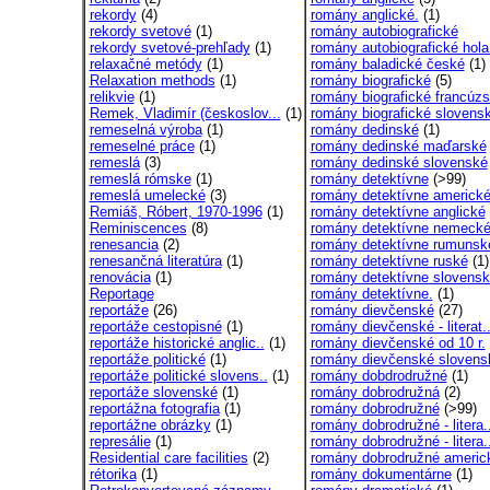
rekordy
(4)
romány anglické.
(1)
rekordy svetové
(1)
romány autobiografické
rekordy svetové-prehľady
(1)
romány autobiografické hola
relaxačné metódy
(1)
romány baladické české
(1)
Relaxation methods
(1)
romány biografické
(5)
relikvie
(1)
romány biografické francúzs
Remek, Vladimír (českoslov...
(1)
romány biografické slovens
remeselná výroba
(1)
romány dedinské
(1)
remeselné práce
(1)
romány dedinské maďarské
remeslá
(3)
romány dedinské slovenské
remeslá rómske
(1)
romány detektívne
(>99)
remeslá umelecké
(3)
romány detektívne americk
Remiáš, Róbert, 1970-1996
(1)
romány detektívne anglické
Reminiscences
(8)
romány detektívne nemeck
renesancia
(2)
romány detektívne rumunsk
renesančná literatúra
(1)
romány detektívne ruské
(1)
renovácia
(1)
romány detektívne slovens
Reportage
romány detektívne.
(1)
reportáže
(26)
romány dievčenské
(27)
reportáže cestopisné
(1)
romány dievčenské - literat.
reportáže historické anglic..
(1)
romány dievčenské od 10 r.
reportáže politické
(1)
romány dievčenské slovens
reportáže politické slovens..
(1)
romány dobdrodružné
(1)
reportáže slovenské
(1)
romány dobrodružná
(2)
reportážna fotografia
(1)
romány dobrodružné
(>99)
reportážne obrázky
(1)
romány dobrodružné - litera.
represálie
(1)
romány dobrodružné - litera.
Residential care facilities
(2)
romány dobrodružné americ
rétorika
(1)
romány dokumentárne
(1)