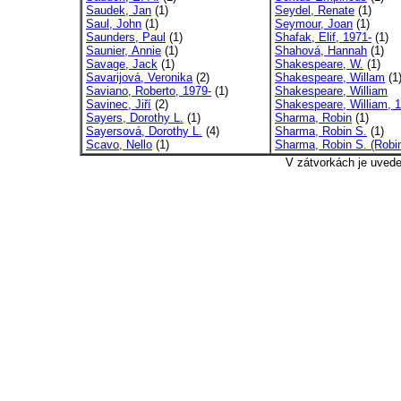
Saudek, Jan
(1)
Seydel, Renate
(1)
Saul, John
(1)
Seymour, Joan
(1)
Saunders, Paul
(1)
Shafak, Elif, 1971-
(1)
Saunier, Annie
(1)
Shahová, Hannah
(1)
Savage, Jack
(1)
Shakespeare, W.
(1)
Savarijová, Veronika
(2)
Shakespeare, Willam
(1
Saviano, Roberto, 1979-
(1)
Shakespeare, William
Savinec, Jiří
(2)
Shakespeare, William, 1
Sayers, Dorothy L.
(1)
Sharma, Robin
(1)
Sayersová, Dorothy L.
(4)
Sharma, Robin S.
(1)
Scavo, Nello
(1)
Sharma, Robin S. (Robin
V zátvorkách je uved