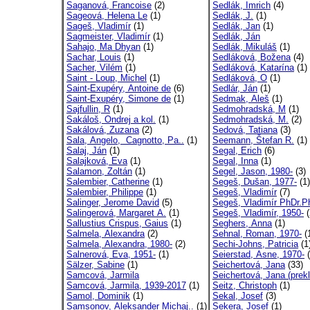
Saganová, Francoise
(2)
Sedlák, Imrich
(4)
Sageová, Helena Le
(1)
Sedlák, J.
(1)
Sageš, Vladimír
(1)
Sedlák, Jan
(1)
Sagmeister, Vladimír
(1)
Sedlák, Ján
Sahajo, Ma Dhyan
(1)
Sedlák, Mikuláš
(1)
Sachar, Louis
(1)
Sedláková, Božena
(4)
Sacher, Vilém
(1)
Sedláková, Katarína
(1)
Saint - Loup, Michel
(1)
Sedláková, O
(1)
Saint-Exupéry, Antoine de
(6)
Sedlár, Ján
(1)
Saint-Exupéry, Simone de
(1)
Sedmak, Aleš
(1)
Sajfullin, R
(1)
Sedmohradská, M
(1)
Sakáloš, Ondrej a kol.
(1)
Sedmohradská, M.
(2)
Sakálová, Zuzana
(2)
Sedová, Tatiana
(3)
Sala, Angelo, Cagnotto, Pa..
(1)
Seemann, Štefan R.
(1)
Salaj, Ján
(1)
Segal, Erich
(6)
Salajková, Eva
(1)
Segal, Inna
(1)
Salamon, Zoltán
(1)
Segel, Jason, 1980-
(3)
Salembier, Catherine
(1)
Segeš, Dušan, 1977-
(1)
Salembier, Philippe
(1)
Segeš, Vladimír
(7)
Salinger, Jerome David
(5)
Segeš, Vladimír PhDr.
Salingerová, Margaret A.
(1)
Segeš, Vladimír, 1950-
(
Sallustius Crispus, Gaius
(1)
Seghers, Anna
(1)
Salmela, Alexandra
(2)
Sehnal, Roman, 1970-
(
Salmela, Alexandra, 1980-
(2)
Sechi-Johns, Patricia
(1
Salnerová, Eva, 1951-
(1)
Seierstad, Asne, 1970-
(
Sälzer, Sabine
(1)
Seichertová, Jana
(33)
Samcová, Jarmila
Seichertová, Jana (prekl
Samcová, Jarmila, 1939-2017
(1)
Seitz, Christoph
(1)
Samol, Dominik
(1)
Sekal, Josef
(3)
Samsonov, Aleksander Michaj..
(1)
Sekera, Josef
(1)