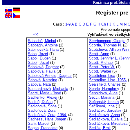
Knižnica prof.Štefa
Register pre
Časti :
1-9
A
B
C
D
E
F
G
H
Ch
I
J
K
L
M
N
Pre pomalé spoje
<<
Vyhľadávať vo všetkýc
Sabadoš, Michal
(1)
Scerbanenco, Giorgio
(1
Sabbagh, Antoine
(1)
Scortia, Thomas N.
(2)
Sabinovská, Hana
(1)
Scotchová, Allison Win
Sabo, Jozef
(1)
Scott, Anne
(1)
Sabol, Eugen
(1)
Scott, Jennifer L. (Jenni
Sabol, Jozef
(1)
Scott, Michael
(1)
Sabolová, Dagmar
(2)
Scott, Peter W.
(1)
Sabolová, Paula
(3)
Scott, Walter
(5)
Sabolová-Princic, Dagmar
(1)
Scottoline, Lisa
(1)
Sabová, Katarína
(1)
Scottoline, Lisa, 1955-
(
Sabová, Nata
(1)
Sealsfield, Charles
(1)
Saccardinová, Michaela
(1)
Searle, Humphrey
(1)
Sacré, Marie - José
(1)
Seboldová, Alice
(1)
Sadilenko, Alexej
(1)
Secci, Mariana
(1)
Sadloň, Dušan
(1)
Sečanský, Imrich
(3)
Sadloňová, Soňa
(1)
Sečíková, Irina
(1)
Sadloňová, Zora
Sedláček, Jaroslav
(1)
Sadloňová, Zora, 1954-
(4)
Sedlačková, Anna
(1)
Sadness, Hans Jorgen
(1)
Sedláčková, Eulália
(1)
Safír, Marcel
(1)
Sedláčková, Miroslava
(
Sagan, Francoise
(4)
Sedlák, Emil
(2)