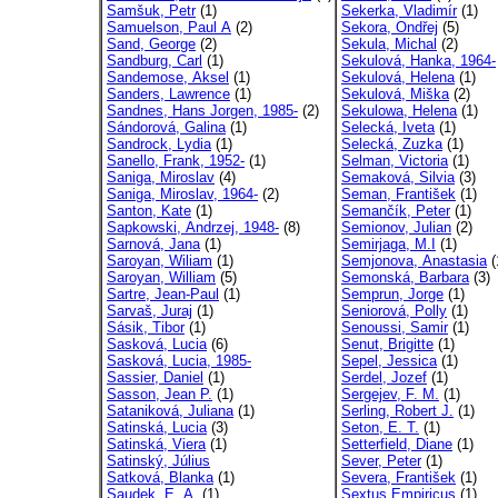
Samšuk, Petr
(1)
Sekerka, Vladimír
(1)
Samuelson, Paul A
(2)
Sekora, Ondřej
(5)
Sand, George
(2)
Sekula, Michal
(2)
Sandburg, Carl
(1)
Sekulová, Hanka, 1964-
Sandemose, Aksel
(1)
Sekulová, Helena
(1)
Sanders, Lawrence
(1)
Sekulová, Miška
(2)
Sandnes, Hans Jorgen, 1985-
(2)
Sekulowa, Helena
(1)
Sándorová, Galina
(1)
Selecká, Iveta
(1)
Sandrock, Lydia
(1)
Selecká, Zuzka
(1)
Sanello, Frank, 1952-
(1)
Selman, Victoria
(1)
Saniga, Miroslav
(4)
Semaková, Silvia
(3)
Saniga, Miroslav, 1964-
(2)
Seman, František
(1)
Santon, Kate
(1)
Semančík, Peter
(1)
Sapkowski, Andrzej, 1948-
(8)
Semionov, Julian
(2)
Sarnová, Jana
(1)
Semirjaga, M.I
(1)
Saroyan, Wiliam
(1)
Semjonova, Anastasia
(
Saroyan, William
(5)
Semonská, Barbara
(3)
Sartre, Jean-Paul
(1)
Semprun, Jorge
(1)
Sarvaš, Juraj
(1)
Seniorová, Polly
(1)
Sásik, Tibor
(1)
Senoussi, Samir
(1)
Sasková, Lucia
(6)
Senut, Brigitte
(1)
Sasková, Lucia, 1985-
Sepel, Jessica
(1)
Sassier, Daniel
(1)
Serdel, Jozef
(1)
Sasson, Jean P.
(1)
Sergejev, F. M.
(1)
Sataniková, Juliana
(1)
Serling, Robert J.
(1)
Satinská, Lucia
(3)
Seton, E. T.
(1)
Satinská, Viera
(1)
Setterfield, Diane
(1)
Satinský, Július
Sever, Peter
(1)
Satková, Blanka
(1)
Severa, František
(1)
Saudek, E. A.
(1)
Sextus Empiricus
(1)