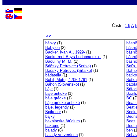
Části :
1-9
A
<<
bábky
(1)
básnič
Babylon
(2)
básnič
Backer, Ivan A., 1929-
(1)
básnič
Backstreet Boys hudobná sku..
(1)
básni
Baculíny M. M.
(1)
básni
Báčsky Petrovec (Serbia)
(1)
Baťa,
Báčsky Petrovec (Srbsko)
(1)
Bátho
bádatelia
(1)
batik
Bahil, Matej, 1706-1761
(1)
Bátka
Báhoň (Slovensko)
(1)
batoľ
báje
(1)
Bátori
báje antické
(1)
Bazili
báje grécke
(1)
BC
(2
báje grécke antické
(1)
Beatl
báje, legendy
(1)
Beatl
Bajkonur
(1)
Becko
bájky
Bedná
bakalárske štúdium
(1)
Bees
baktérie
(1)
Beeth
balady
(6)
beh
(1
balady vo veršoch
(1)
Behav