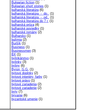
Bulgarian fiction
(1)
Bulgarian short stories
(1)
bulharská literatúra
(6)
bulharská literatúra - do..
(1)
bulharská literatúra - od..
(1)
bulharská literatúra do 7 r.
(1)
bulharská próza
(4)
bulharské poviedky
(1)
bulharské romány
(2)
Bulharsko
(1)
bulímia
(2)
Buršík
(1)
Business
(1)
Businessmen
(3)
BX
(1)
bylinkárstvo
(1)
bylinky
(3)
byliny
(6)
Byron, G.G.
(1)
bytové doplnky
(2)
bytové interiéry, farby
(1)
bytové právo
(1)
bytové zariadenia
(2)
bytové zariadenie
(2)
byty
(7)
bývanie
(6)
byzantské umenie
(1)