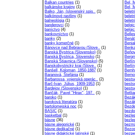
Balkan countries
(1)
Bel, M
balkánske krajiny
(1)
Bel, 
Balko, Ján, (slovenský spis..
(1)
beletr
balkónové rastliny
(1)
beletr
balneológia
(1)
beletr
banderovci
(1)
belgic
baníctvo
(4)
belgic
bankovníctvo
(1)
Belles
banky
(2)
Benát
banky komerčné
(1)
Benia
Bánovce nad Bebravou (Slove..
(1)
Benka
Banská Bystrica (Slovensko)
(1)
Beňov
Banská Bystrica, Slovensko
(1)
Bergm
Banská Štiavnica (Slovensko)
(5)
Berlí
Banskobystrický kraj (Slove..
(1)
Berlín
Banšell, Koloman, 1850-1887
(1)
Bernh
Baranová, Štefánia
(1)
Berno
Barbarossa, vojenská operác..
(2)
bestse
Barč-Ivan, Július, 1909-1953
(1)
bestse
Bardejov (Slovensko)
(1)
bests
Baričák, Pavel "Hirax", 197..
(1)
Betlia
baroko
(1)
Bezák
baroková literatúra
(1)
Bezák
bartolomejská noc
(1)
Bezde
BASIC
(1)
bezdo
basketbal
(1)
bezle
básne
(36)
bezle
básne alegorické
(1)
bezmä
básne dedikačné
(1)
Bezos
básne didaktické latinské
(1)
bezpe