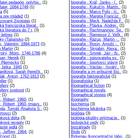
atej pedagóg, polyhis..
(1)
biografie - Kráľ, Janko - (..
(2)
Matej, 1684-1749
(1)
biografie - Kukučín, Martin..
(1)
ia
(5)
biografie - Marco Polo - (c..
(3)
ia pre mládež
(1)
biografie - Margita Francúz..
(1)
izovaný životopis
(1)
biografie - Meck, Nadežda F..
(1)
ká francúzska literat..
(1)
biografie - Plávka, Andrej..
(1)
ká literatúra do 7 r.
(3)
biografie - Rachmaninov, Se..
(1)
-lettres
(1)
biografie - Ramesse 2. Veľk..
(4)
ky (Taliansko
(2)
biografie - Rázus, Martin -..
(1)
k, Valentín, 1894-1973
(1)
biografie - Rosin, Arnošt -..
(1)
 Martin
(1)
biografie - Skrjabin, Alexa..
(1)
ský, Móric, 1746-1786
(4)
biografie - Smrek, Ján - (b..
(2)
an, Henrik
(1)
biografie - spisovatelia sv..
(1)
n (Nemecko
(1)
biografie - športovci slávni
(1)
, bitka, 1945
(1)
biografie - Václav - (svätý..
(1)
ardtová, Sarah (herečk..
(1)
Biografie a im príbuzné štú..
(1)
lák, Anton, 1762-1813
(2)
biografie faktografické
(1)
ller
(1)
Biografistika
(1)
llery
(2)
Biographical fiction
(1)
ellery svetové
(1)
Biographical novels
r
(1)
Biographical stories
(4)
, Róbert, 1960-
(1)
Biography
, Róbert, 1960- trnavs..
(1)
biochémia
(3)
da, Tomáš (finalista S..
(1)
biochémia lekárska
(1)
movci
(2)
biológia
(3)
pková diéta
(3)
biológia-skúšky prijímacie..
(1)
pkové recepty
(1)
biologické vedy
(1)
sité jedlá
(2)
biozáhrady
(1)
, Jeffrey, 1964-
(1)
Birds
(2)
čnosť
(1)
Birkenau (koncentračný tábo..
(1)