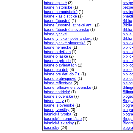
básne epické
(3)
bezpe
básne historické
(1)
bezpe
básne humoristické
(1)
bezte
básne klasicistické
(1)
bhakt
básne ľúbostné
(1)
Biblia
básne ľúbostné latinské ant..
(1)
Biblia
básne ľúbostné slovenské
(1)
Biblia
básne lyrické
biblia
básne lyrické - poézia slov..
(1)
Biblia
básne lyrické slovenské
(7)
biblic
básne nemecké
(1)
biblic
básne o deťoch
(1)
biblic
básne o láske
(2)
biblic
básne o prírode
(1)
biblic
básne o zvieratách
(1)
biblio
básne pre deti
(8)
biblio
básne pre deti do 7 r.
(1)
bibli
básne protivojnové
(1)
biblio
básne reflexívne
(2)
bielor
básne reflexívne slovenské
(1)
Biling
básne satirické
(1)
Biling
básne slovenské
(7)
biogeo
básne, listy
(1)
Bioge
básne, slovenské
(1)
biogra
básne, veršíky
(3)
biogra
básnická tvorba
(2)
biogra
básnické interpretácie
(1)
Biogra
básnické skladby
(1)
Biogra
básničky
(24)
biogra