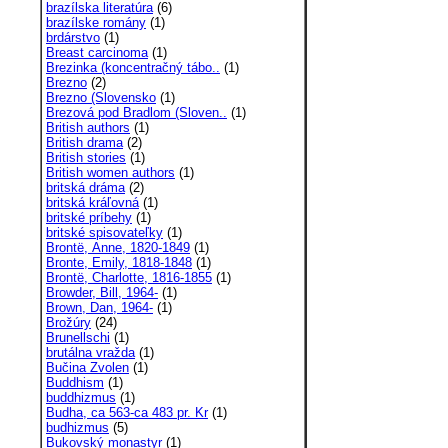
brazílska literatúra
(6)
brazílske romány
(1)
brdárstvo
(1)
Breast carcinoma
(1)
Brezinka (koncentračný tábo..
(1)
Brezno
(2)
Brezno (Slovensko
(1)
Brezová pod Bradlom (Sloven..
(1)
British authors
(1)
British drama
(2)
British stories
(1)
British women authors
(1)
britská dráma
(2)
britská kráľovná
(1)
britské príbehy
(1)
britské spisovateľky
(1)
Brontë, Anne, 1820-1849
(1)
Bronte, Emily, 1818-1848
(1)
Brontë, Charlotte, 1816-1855
(1)
Browder, Bill, 1964-
(1)
Brown, Dan, 1964-
(1)
Brožúry
(24)
Brunellschi
(1)
brutálna vražda
(1)
Bučina Zvolen
(1)
Buddhism
(1)
buddhizmus
(1)
Budha, ca 563-ca 483 pr. Kr
(1)
budhizmus
(5)
Bukovský monastyr
(1)