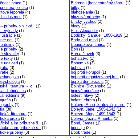
čnosť práce
(1)
Birkenau (koncentračný tábo..
(1)
čnostná politika
(1)
bitky
(1)
xtové leporelá
(4)
blahoželania
(1)
i hinduizmus
(1)
bláznivé príbehy
(1)
Blízky východ
(2)
 -- príbehy biblické..
(1)
blogy
(1)
 -- výklady
(1)
Blok Alexander
(1)
 ilustrácie
(1)
Bodický, Samuel, 1850-1919
(1)
 pre deti
(1)
Body and mind
(1)
ké dejiny
(1)
Bogorazová, Larisa
(1)
ké príbehy
(2)
Boh
(1)
ké slovníky
(1)
Boh a človek
(3)
ké texty
(1)
bohatstvo
(1)
ké udalosti
(1)
Bohemiká
(3)
grafia
(3)
bohovia
(1)
grafie
(2)
boj proti korupcii
(1)
opedagogika
(1)
boj proti organizovanej kri..
(1)
psychológia
(1)
boj za demokraciu
(1)
uská literatúra - o..
(1)
Bojnice (Slovensko
(1)
ual dictionaries
(1)
bojové operácie
(1)
ual editions
(9)
bolesti hlavy
(2)
grafia
(1)
bolesti chrbta
(1)
ography
(1)
Boleyn, Anna, kráľovná, man..
(1)
fia
(30)
Boleyn, Jane, 1505-1542
(1)
fická literatúra
(1)
Boleyn, Mary, 1499-1543
(1)
fická próza
(1)
Bolívia (Južná Amerika
(1)
fické a im príbuzné š..
(1)
Bond, James
(1)
fické a im príbuzné š..
(1)
bonsaje
(2)
fické príbehy
(8)
Book trade
(1)