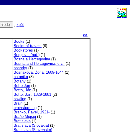
,
zpět
>>
Books
(1)
Books of travels
(6)
Bookstores
(1)
Borgiovci (rod.)
(1)
Bosna a Hercegovina
(1)
Bosnia and Hercegovina, civ..
(1)
bosorky
(1)
Bošňáková, Žofia, 1609-1644
(1)
botanika
(8)
Botany
(1)
Botto Ján
(1)
Botto, Ján
(1)
Botto, Ján, 1829-1881
(2)
bowling
(1)
Brain
(1)
brainstorming
(1)
Branko, Pavel, 1921-
(1)
Braňo Mojsej
(1)
Bratislava
(1)
Bratislava (Slovakia)
(1)
Bratislava (Slovensko)