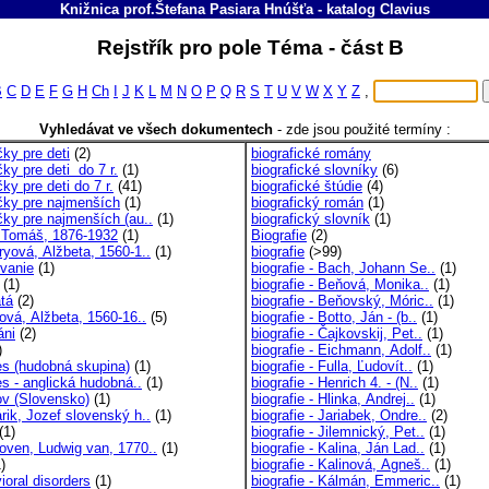
Knižnica prof.Štefana Pasiara Hnúšťa
-
katalog
Clavius
Rejstřík pro pole Téma - část B
B
C
D
E
F
G
H
Ch
I
J
K
L
M
N
O
P
Q
R
S
T
U
V
W
X
Y
Z
,
Vyhledávat ve všech dokumentech
-
zde jsou použité termíny :
ky pre deti
(2)
biografické romány
ky pre deti do 7 r.
(1)
biografické slovníky
(6)
ky pre deti do 7 r.
(41)
biografické štúdie
(4)
čky pre najmenších
(1)
biografický román
(1)
čky pre najmenších (au..
(1)
biografický slovník
(1)
 Tomáš, 1876-1932
(1)
Biografie
(2)
ryová, Alžbeta, 1560-1..
(1)
biografie
(>99)
ovanie
(1)
biografie - Bach, Johann Se..
(1)
(1)
biografie - Beňová, Monika..
(1)
atá
(2)
biografie - Beňovský, Móric..
(1)
ová, Alžbeta, 1560-16..
(5)
biografie - Botto, Ján - (b..
(1)
áni
(2)
biografie - Čajkovskij, Pet..
(1)
)
biografie - Eichmann, Adolf..
(1)
es (hudobná skupina)
(1)
biografie - Fulla, Ľudovít..
(1)
es - anglická hudobná..
(1)
biografie - Henrich 4. - (N..
(1)
v (Slovensko)
(1)
biografie - Hlinka, Andrej..
(1)
rik, Jozef slovenský h..
(1)
biografie - Jariabek, Ondre..
(2)
(1)
biografie - Jilemnický, Pet..
(1)
oven, Ludwig van, 1770..
(1)
biografie - Kalina, Ján Lad..
(1)
)
biografie - Kalinová, Agneš..
(1)
ioral disorders
(1)
biografie - Kálmán, Emmeric..
(1)