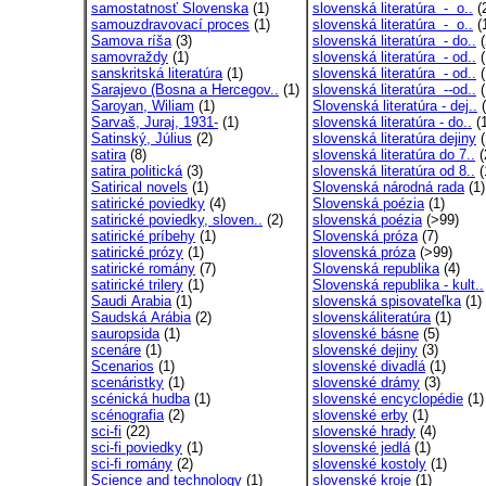
samostatnosť Slovenska
(1)
slovenská literatúra - o..
(
samouzdravovací proces
(1)
slovenská literatúra - o..
(
Samova ríša
(3)
slovenská literatúra - do..
(
samovraždy
(1)
slovenská literatúra - od..
(
sanskritská literatúra
(1)
slovenská literatúra - od..
(
Sarajevo (Bosna a Hercegov..
(1)
slovenská literatúra --od..
(
Saroyan, Wiliam
(1)
Slovenská literatúra - dej..
(
Sarvaš, Juraj, 1931-
(1)
slovenská literatúra - do..
(1
Satinský, Július
(2)
slovenská literatúra dejiny
(
satira
(8)
slovenská literatúra do 7..
(
satira politická
(3)
slovenská literatúra od 8..
(
Satirical novels
(1)
Slovenská národná rada
(1)
satirické poviedky
(4)
Slovenská poézia
(1)
satirické poviedky, sloven..
(2)
slovenská poézia
(>99)
satirické príbehy
(1)
Slovenská próza
(7)
satirické prózy
(1)
slovenská próza
(>99)
satirické romány
(7)
Slovenská republika
(4)
satirické trilery
(1)
Slovenská republika - kult..
Saudi Arabia
(1)
slovenská spisovateľka
(1)
Saudská Arábia
(2)
slovenskáliteratúra
(1)
sauropsida
(1)
slovenské básne
(5)
scenáre
(1)
slovenské dejiny
(3)
Scenarios
(1)
slovenské divadlá
(1)
scenáristky
(1)
slovenské drámy
(3)
scénická hudba
(1)
slovenské encyclopédie
(1)
scénografia
(2)
slovenské erby
(1)
sci-fi
(22)
slovenské hrady
(4)
sci-fi poviedky
(1)
slovenské jedlá
(1)
sci-fi romány
(2)
slovenské kostoly
(1)
Science and technology
(1)
slovenské kroje
(1)