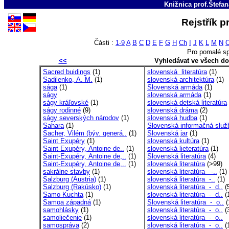
Knižnica prof.Štefa
Rejstřík 
Části :
1-9
A
B
C
D
E
F
G
H
Ch
I
J
K
L
M
N
Pro pomalé sp
<<
Vyhledávat ve všech d
Sacred buidings
(1)
slovenská literatúra
(1)
Sadilenko, A. M.
(1)
slovenská architektúra
(1)
sága
(1)
Slovenská armáda
(1)
ságy
slovenská armáda
(1)
ságy kráľovské
(1)
slovenská detská literatúra
ságy rodinné
(9)
slovenská dráma
(2)
ságy severských národov
(1)
slovenská hudba
(1)
Sahara
(1)
Slovenská informačná služ
Sacher, Vilém (býv. generá..
(1)
Slovenská jar
(1)
Saint Exupéry
(1)
slovenská kultúra
(1)
Saint-Exupéry, Antoine de..
(1)
slovenská lieteratúra
(1)
Saint-Exupéry, Antoine de,..
(1)
Slovenská literatúra
(4)
Saint-Exupéry, Antoine de,..
(1)
slovenská literatúra
(>99)
sakrálne stavby
(1)
slovenská literatúra -..
(1)
Salzburg (Austria)
(1)
slovenská literatúra -..
(1)
Salzburg (Rakúsko)
(1)
slovenská literatúra - d..
(
Samo Kuchta
(1)
slovenská literatúra - d..
(
Samoa západná
(1)
Slovenská literatúra - o..
(
samohlásky
(1)
slovenská literatúra - o..
(
samoliečenie
(1)
slovenská literatúra - o..
samospráva
(2)
slovenská literatúra - o..
(