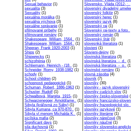
Sexual behavior
(1)
Slovensko. Vláda (2012- :..
sexualita
(3)
slovenský divadelný umele
Sexuality
(1)
slovenský folklór
(2)
sexuálna morálka
(1)
slovenský herec
(1)
sexuálna výchova
(3)
slovenský jazyk
(8)
sexuálne správanie
(1)
Slovenský raj
(1)
sfilmované príbehy
(1)
Slovenský raj-texty a foto..
sfilmované romány
(1)
slovenský román
(3)
Shakespeare, William, 1564..
(1)
Slovenský štát
(1)
Shakespeare, William, 1564..
(1)
slovesnká literatúra
(1)
Sheeran, Frank 1920-2003
(1)
slovieni
(1)
Ships
(2)
Slovieni-dejiny
(1)
Shipwrecks
(1)
slovinská literatúra
(3)
schizofrénia
(1)
slovinská literatúra - d..
(1
Schliemann, Heinrich - (18..
(1)
slovinská literatúra - o..
(1
Schneider, Romy, 1938-1982
(1)
slovinské romány
(1)
schody
(1)
slovná zásoba
(4)
School children
(2)
slovník
(7)
schopnosti pedagogické
(1)
slovníky
(30)
Schuman, Robert, 1886-1963
(1)
slovníky - jazyk slovenský
Schuster, Rudolf
(1)
slovníky cudzích slov
(1)
Schwalbová, Margita, 1915-
(1)
slovníky česko-slovenské
(
Schwarzenegger, Arnold(ame..
(1)
slovníky francúzsko-sloven
Sibyla (kráľovná zo Sáby)
(1)
slovníky frazeologické slo..
Sibyla Kumana, ca 970-870..
(1)
slovníky jazykové
(1)
Sibyla vl.menom Michalda K..
(1)
slovníky literárne
(1)
sicílska mafia
(2)
slovníky nárečové
(3)
Significant days
(1)
slovníky náučné
(1)
sila duchovná
(1)
slovníky slovensko-anglick