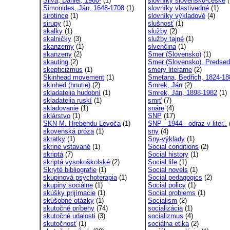
Silva, Daniel, 1960-
(1)
slovníky slovensko-české
(
Simonides, Ján, 1648-1708
(1)
slovníky vlastivedné
(1)
sirotince
(1)
slovníky výkladové
(4)
sirupy
(1)
slušnosť
(1)
skalky
(1)
služby
(2)
skalničky
(3)
služby tajné
(1)
skanzemy
(1)
slvenčina
(1)
skanzeny
(2)
Smer (Slovensko)
(1)
skauting
(2)
Smer (Slovensko). Predse
skepticizmus
(1)
smery literárne
(2)
Skinhead movement
(1)
Smetana, Bedřich, 1824-18
skinhed (hnutie)
(2)
Smrek, Ján
(2)
skladatelia hudobní
(1)
Smrek, Ján, 1898-1982
(1)
skladatelia ruskí
(1)
smrť
(7)
skladovanie
(1)
snáre
(4)
sklárstvo
(1)
SNP
(17)
SKN M. Hrebendu Levoča
(1)
SNP - 1944 - odraz v liter..
skovenská próza
(1)
sny
(4)
skratky
(1)
Sny-výklady
(1)
skrine vstavané
(1)
Social conditions
(2)
skriptá
(7)
Social history
(1)
skriptá vysokoškolské
(2)
Social life
(1)
Skryté bibliografie
(1)
Social novels
(1)
skupinová psychoterapia
(1)
Social pedagogics
(2)
skupiny sociálne
(1)
Social policy
(1)
skúšky prijímacie
(1)
Social problems
(1)
skúšobné otázky
(1)
Socialism
(2)
skutočné príbehy
(74)
socializácia
(1)
skutočné udalosti
(3)
socializmus
(4)
skutočnosť
(1)
sociálna etika
(2)