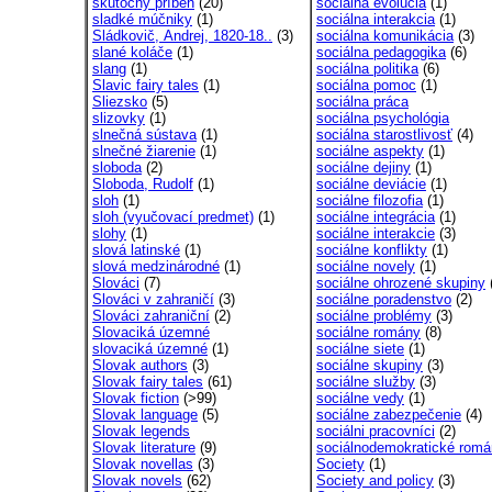
skutočný príbeh
(20)
sociálna evolúcia
(1)
sladké múčniky
(1)
sociálna interakcia
(1)
Sládkovič, Andrej, 1820-18..
(3)
sociálna komunikácia
(3)
slané koláče
(1)
sociálna pedagogika
(6)
slang
(1)
sociálna politika
(6)
Slavic fairy tales
(1)
sociálna pomoc
(1)
Sliezsko
(5)
sociálna práca
slizovky
(1)
sociálna psychológia
slnečná sústava
(1)
sociálna starostlivosť
(4)
slnečné žiarenie
(1)
sociálne aspekty
(1)
sloboda
(2)
sociálne dejiny
(1)
Sloboda, Rudolf
(1)
sociálne deviácie
(1)
sloh
(1)
sociálne filozofia
(1)
sloh (vyučovací predmet)
(1)
sociálne integrácia
(1)
slohy
(1)
sociálne interakcie
(3)
slová latinské
(1)
sociálne konflikty
(1)
slová medzinárodné
(1)
sociálne novely
(1)
Slováci
(7)
sociálne ohrozené skupiny
Slováci v zahraničí
(3)
sociálne poradenstvo
(2)
Slováci zahraniční
(2)
sociálne problémy
(3)
Slovaciká územné
sociálne romány
(8)
slovaciká územné
(1)
sociálne siete
(1)
Slovak authors
(3)
sociálne skupiny
(3)
Slovak fairy tales
(61)
sociálne služby
(3)
Slovak fiction
(>99)
sociálne vedy
(1)
Slovak language
(5)
sociálne zabezpečenie
(4)
Slovak legends
sociálni pracovníci
(2)
Slovak literature
(9)
sociálnodemokratické rom
Slovak novellas
(3)
Society
(1)
Slovak novels
(62)
Society and policy
(3)