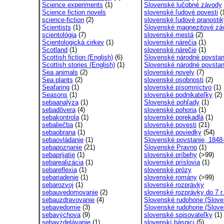
Science experiments
(1)
Slovenské lučobné závody
Science fiction novels
slovenské ľudové povesti
(
science-fiction
(2)
slovenské ľudové pranostik
Scientists
(1)
Slovenské magnezitové záv
scientológia
(7)
slovenské mestá
(2)
Scientologická cirkev
(1)
slovenské nárečia
(1)
Scotland
(1)
slovenské nárečie
(1)
Scottish fiction (English)
(6)
Slovenské národné povstan
Scottish stories (English)
(1)
Slovenské národné povstani
Sea animals
(2)
slovenské novely
(7)
Sea plants
(2)
slovenské osobnosti
(2)
Seafaring
(1)
slovenské písomníctvo
(1)
Seasons
(1)
slovenské podnikateľky
(2)
sebaanalýza
(1)
Slovenské pohľady
(1)
sebadôvera
(4)
slovenské pohoria
(1)
sebakontrola
(1)
slovenské porekadlá
(1)
sebaliečba
(1)
slovenské povesti
(21)
sebaobrana
(1)
slovenské poviedky
(54)
sebaovládanie
(1)
Slovenské povstanie, 1848-
sebapoznanie
(21)
Slovenské Pravno
(1)
sebaprijatie
(1)
slovenské príbehy
(>99)
sebarealizácia
(1)
slovenské príslovia
(1)
sebareflexia
(1)
slovenské prózy
sebariadenie
(1)
slovenské romány
(>99)
sebarozvoj
(1)
slovenské rozprávky
sebauvedomovanie
(2)
slovenské rozprávky do 7 r.
sebauzdravovanie
(4)
Slovenské rudohorie (Slove
sebavedomie
(3)
Slovenské rudohorie (Slove
sebavýchova
(9)
slovenské spisovateľky
(1)
sebavzdelávanie
(1)
slovenskí básnici
(5)