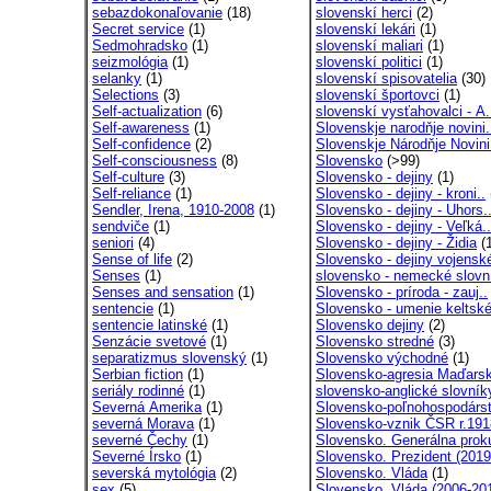
sebazdokonaľovanie
(18)
slovenskí herci
(2)
Secret service
(1)
slovenskí lekári
(1)
Sedmohradsko
(1)
slovenskí maliari
(1)
seizmológia
(1)
slovenskí politici
(1)
selanky
(1)
slovenskí spisovatelia
(30)
Selections
(3)
slovenskí športovci
(1)
Self-actualization
(6)
slovenskí vysťahovalci - A.
Self-awareness
(1)
Slovenskje narodňje novini.
Self-confidence
(2)
Slovenskje Národňje Novini
Self-consciousness
(8)
Slovensko
(>99)
Self-culture
(3)
Slovensko - dejiny
(1)
Self-reliance
(1)
Slovensko - dejiny - kroni..
Sendler, Irena, 1910-2008
(1)
Slovensko - dejiny - Uhors.
sendviče
(1)
Slovensko - dejiny - Veľká..
seniori
(4)
Slovensko - dejiny - Židia
(1
Sense of life
(2)
Slovensko - dejiny vojensk
Senses
(1)
slovensko - nemecké slovní
Senses and sensation
(1)
Slovensko - príroda - zauj..
sentencie
(1)
Slovensko - umenie keltské
sentencie latinské
(1)
Slovensko dejiny
(2)
Senzácie svetové
(1)
Slovensko stredné
(3)
separatizmus slovenský
(1)
Slovensko východné
(1)
Serbian fiction
(1)
Slovensko-agresia Maďarsk
seriály rodinné
(1)
slovensko-anglické slovník
Severná Amerika
(1)
Slovensko-poľnohospodárst
severná Morava
(1)
Slovensko-vznik ČSR r.191
severné Čechy
(1)
Slovensko. Generálna proku
Severné Írsko
(1)
Slovensko. Prezident (2019
severská mytológia
(2)
Slovensko. Vláda
(1)
sex
(5)
Slovensko. Vláda (2006-201