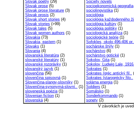
Slovak poetry
(29)
Society novels
Slovak prose
(5)
socioekonomická geografia
Slovak prose literature
(3)
sociolingvistika
(1)
Slovak prosis
(2)
sociológia
Slovak short stories
(4)
sociológia každodenného ži
Slovak stories
(>99)
sociológia kultúry
(1)
Slovak tales
(5)
sociológia politiky
(1)
Slovak women authors
(1)
sociologická analýza
(1)
Slovakia
(73)
sociologické teórie
(1)
Slovakia, eastern
(1)
Sofokles, okolo 496-406 pr.
Slovaks
(1)
sochárske štýly
(1)
Slovania
(4)
sochárstvo
(6)
slovanská literatúra
(2)
sochárstvo gotické
(1)
slovanské literatúry
(1)
Sokolov, Gita
(1)
slovanské rozprávky
(1)
Sokolov, Ludwig Lale, 1916
slovanský jazyk
(1)
Sokrates
(1)
slovenčina
(56)
Sokrates (gréc.antický fil..
(
slovenčina spisovná
(1)
Sokrates (starogrécky filo..
Slovenčina-slangy-slovníky
(1)
solárna energia
(1)
Slovenčina-synonymá-slovní..
(1)
Soldiers
(1)
sloveneská poézia
(1)
Somálsko
(1)
Slovenian fiction
(1)
Sonderkommando
(1)
slovenská
(4)
sonety
(2)
V závorkách je uved