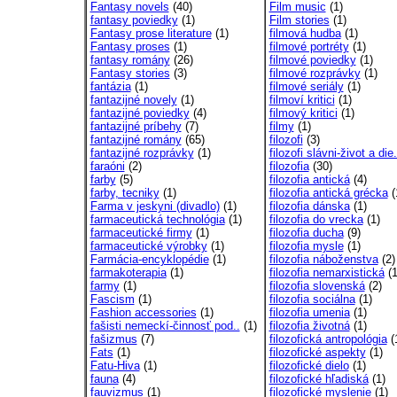
Fantasy novels
(40)
Film music
(1)
fantasy poviedky
(1)
Film stories
(1)
Fantasy prose literature
(1)
filmová hudba
(1)
Fantasy proses
(1)
filmové portréty
(1)
fantasy romány
(26)
filmové poviedky
(1)
Fantasy stories
(3)
filmové rozprávky
(1)
fantázia
(1)
filmové seriály
(1)
fantazijné novely
(1)
filmoví kritici
(1)
fantazijné poviedky
(4)
filmový kritici
(1)
fantazijné príbehy
(7)
filmy
(1)
fantazijné romány
(65)
filozofi
(3)
fantazijné rozprávky
(1)
filozofi slávni-život a die.
faraóni
(2)
filozofia
(30)
farby
(5)
filozofia antická
(4)
farby, tecniky
(1)
filozofia antická grécka
(
Farma v jeskyni (divadlo)
(1)
filozofia dánska
(1)
farmaceutická technológia
(1)
filozofia do vrecka
(1)
farmaceutické firmy
(1)
filozofia ducha
(9)
farmaceutické výrobky
(1)
filozofia mysle
(1)
Farmácia-encyklopédie
(1)
filozofia náboženstva
(2)
farmakoterapia
(1)
filozofia nemarxistická
(1
farmy
(1)
filozofia slovenská
(2)
Fascism
(1)
filozofia sociálna
(1)
Fashion accessories
(1)
filozofia umenia
(1)
fašisti nemeckí-činnosť pod..
(1)
filozofia životná
(1)
fašizmus
(7)
filozofická antropológia
(
Fats
(1)
filozofické aspekty
(1)
Fatu-Hiva
(1)
filozofické dielo
(1)
fauna
(4)
filozofické hľadiská
(1)
fauvizmus
(1)
filozofické myslenie
(1)