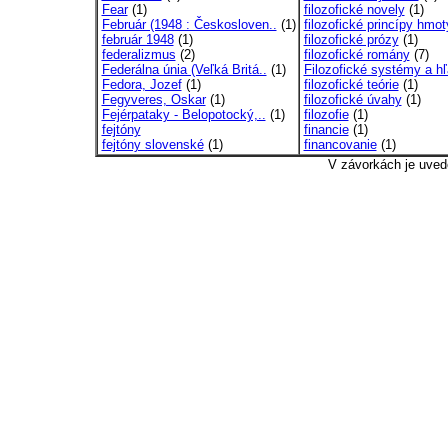
Fear
(1)
filozofické novely
(1)
Február (1948 : Českosloven..
(1)
filozofické princípy hmot
február 1948
(1)
filozofické prózy
(1)
federalizmus
(2)
filozofické romány
(7)
Federálna únia (Veľká Britá..
(1)
Filozofické systémy a hľ
Fedora, Jozef
(1)
filozofické teórie
(1)
Fegyveres, Oskar
(1)
filozofické úvahy
(1)
Fejérpataky - Belopotocký,..
(1)
filozofie
(1)
fejtóny
financie
(1)
fejtóny slovenské
(1)
financovanie
(1)
V závorkách je uved