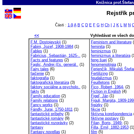
Knižnica prof.Štefa
Rejstřík 
Části :
1-9
A
B
C
D
E
F
G
H
Ch
I
J
K
L
M
N
<<
Vyhledávat ve všech d
F.M. Dostojevskij
(1)
Feminism and literature
(
Fabini, Jozef, 1908-1984
(1)
feminita
(1)
Fables
(1)
feminizmus
(1)
Fabricius, Sebastián, 1625-..
(1)
feminizmus a literatúra
(
Facts and features
(2)
feng šuej
(2)
Faglic, Andrej (čs. generál..
(1)
fenomenológia
(1)
Fairy tales
(6)
Ferienčík, Mikuláš Štefan
fajčenie
(2)
Fertilizing
(1)
faktografia
(1)
feudalizmus
(1)
faktografická literatúra
(3)
Feuilletons
(1)
faktory sociálne a psycholo..
(1)
Fico, Robert, 1964-
(2)
fakty
(3)
Fiction in English
(4)
Family education
(2)
Figeľ, Ján
(1)
Family relations
(1)
Figuli, Margita, 1909-199
Fancy works
(1)
figúrky
(1)
Fándly, Juraj, 1750-1811
(1)
fikcie
(1)
fantastické príbehy
(3)
fiktívna korešpondencia
(
fantastické romány
(9)
fiktívne postavy
(1)
fantastické rozprávky
(2)
Filan, Boris, 1949-
(1)
fantasy
Filla, Emil, 1882-1953
(1
Fantasy novellas
(1)
film
(5)