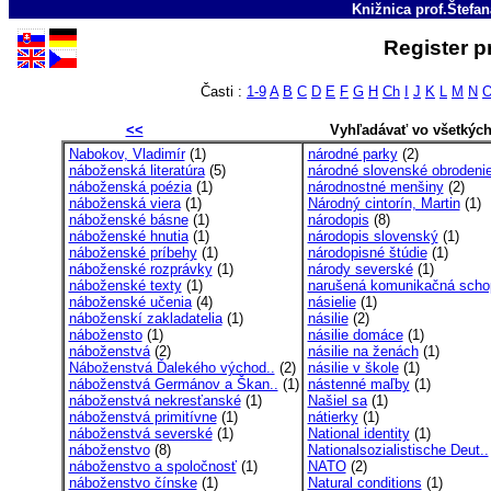
Knižnica prof.Štefa
Register p
Časti :
1-9
A
B
C
D
E
F
G
H
Ch
I
J
K
L
M
N
<<
Vyhľadávať vo všetkýc
Nabokov, Vladimír
(1)
národné parky
(2)
náboženská literatúra
(5)
národné slovenské obrodeni
náboženská poézia
(1)
národnostné menšiny
(2)
náboženská viera
(1)
Národný cintorín, Martin
(1)
náboženské básne
(1)
národopis
(8)
náboženské hnutia
(1)
národopis slovenský
(1)
náboženské príbehy
(1)
národopisné štúdie
(1)
náboženské rozprávky
(1)
národy severské
(1)
náboženské texty
(1)
narušená komunikačná scho
náboženské učenia
(4)
násielie
(1)
náboženskí zakladatelia
(1)
násilie
(2)
nábožensto
(1)
násilie domáce
(1)
náboženstvá
(2)
násilie na ženách
(1)
Náboženstvá Ďalekého východ..
(2)
násilie v škole
(1)
náboženstvá Germánov a Škan..
(1)
nástenné maľby
(1)
náboženstvá nekresťanské
(1)
Našiel sa
(1)
náboženstvá primitívne
(1)
nátierky
(1)
náboženstvá severské
(1)
National identity
(1)
náboženstvo
(8)
Nationalsozialistische Deut..
náboženstvo a spoločnosť
(1)
NATO
(2)
náboženstvo čínske
(1)
Natural conditions
(1)