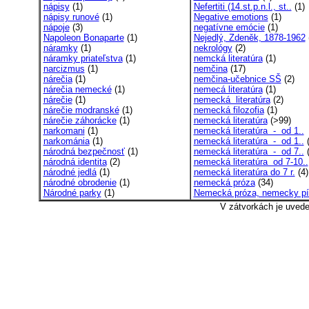
nápisy
(1)
Nefertiti (14.st.p.n.l., st..
(1)
nápisy runové
(1)
Negative emotions
(1)
nápoje
(3)
negatívne emócie
(1)
Napoleon Bonaparte
(1)
Nejedlý, Zdeněk, 1878-1962
náramky
(1)
nekrológy
(2)
náramky priateľstva
(1)
nemcká literatúra
(1)
narcizmus
(1)
nemčina
(17)
nárečia
(1)
nemčina-učebnice SŠ
(2)
nárečia nemecké
(1)
nemecá literatúra
(1)
nárečie
(1)
nemecká literatúra
(2)
nárečie modranské
(1)
nemecká filozofia
(1)
nárečie záhorácke
(1)
nemecká literatúra
(>99)
narkomani
(1)
nemecká literatúra - od 1..
narkománia
(1)
nemecká literatúra - od 1..
(
národná bezpečnosť
(1)
nemecká literatúra - od 7..
(
národná identita
(2)
nemecká literatúra od 7-10..
národné jedlá
(1)
nemecká literatúra do 7 r.
(4)
národné obrodenie
(1)
nemecká próza
(34)
Národné parky
(1)
Nemecká próza, nemecky pí
V zátvorkách je uved