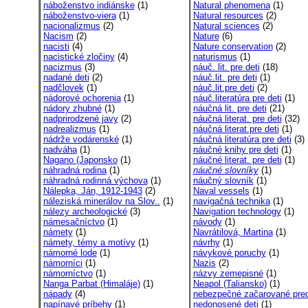
náboženstvo indiánske
(1)
Natural phenomena
(1)
náboženstvo-viera
(1)
Natural resources
(2)
nacionalizmus
(2)
Natural sciences
(2)
Nacism
(2)
Nature
(6)
nacisti
(4)
Nature conservation
(2)
nacistické zločiny
(4)
naturismus
(1)
nacizmus
(3)
náuč. lit. pre deti
(18)
nadané deti
(2)
náuč.lit. pre deti
(1)
nadčlovek
(1)
náuč.lit.pre deti
(2)
nádorové ochorenia
(1)
náuč.literatúra pre deti
(1)
nádory zhubné
(1)
náučná lit. pre deti
(21)
nadprirodzené javy
(2)
náučná literat. pre deti
(32)
nadrealizmus
(1)
náučná literat.pre deti
(1)
nádrže vodárenské
(1)
náučná literatúra pre deti
(3)
nadváha
(1)
náučné knihy pre deti
(1)
Nagano (Japonsko
(1)
náučné literat. pre deti
(1)
náhradná rodina
(1)
náučné slovníky
(1)
náhradná rodinná výchova
(1)
náučný slovník
(1)
Nálepka, Ján, 1912-1943
(2)
Naval vessels
(1)
náleziská minerálov na Slov..
(1)
navigačná technika
(1)
nálezy archeologické
(3)
Navigation technology
(1)
námesačníctvo
(1)
návody
(1)
námety
(1)
Navrátilová, Martina
(1)
námety, témy a motívy
(1)
návrhy
(1)
námorné lode
(1)
návykové poruchy
(1)
námorníci
(1)
Nazis
(2)
námorníctvo
(1)
názvy zemepisné
(1)
Nanga Parbat (Himaláje)
(1)
Neapol (Taliansko)
(1)
nápady
(4)
nebezpečné začarované pre
napínavé príbehy
(1)
nedonosené deti
(1)