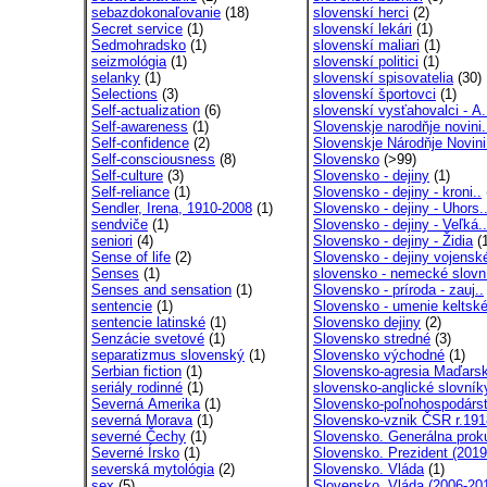
sebazdokonaľovanie
(18)
slovenskí herci
(2)
Secret service
(1)
slovenskí lekári
(1)
Sedmohradsko
(1)
slovenskí maliari
(1)
seizmológia
(1)
slovenskí politici
(1)
selanky
(1)
slovenskí spisovatelia
(30)
Selections
(3)
slovenskí športovci
(1)
Self-actualization
(6)
slovenskí vysťahovalci - A.
Self-awareness
(1)
Slovenskje narodňje novini.
Self-confidence
(2)
Slovenskje Národňje Novini
Self-consciousness
(8)
Slovensko
(>99)
Self-culture
(3)
Slovensko - dejiny
(1)
Self-reliance
(1)
Slovensko - dejiny - kroni..
Sendler, Irena, 1910-2008
(1)
Slovensko - dejiny - Uhors.
sendviče
(1)
Slovensko - dejiny - Veľká..
seniori
(4)
Slovensko - dejiny - Židia
(1
Sense of life
(2)
Slovensko - dejiny vojensk
Senses
(1)
slovensko - nemecké slovní
Senses and sensation
(1)
Slovensko - príroda - zauj..
sentencie
(1)
Slovensko - umenie keltské
sentencie latinské
(1)
Slovensko dejiny
(2)
Senzácie svetové
(1)
Slovensko stredné
(3)
separatizmus slovenský
(1)
Slovensko východné
(1)
Serbian fiction
(1)
Slovensko-agresia Maďarsk
seriály rodinné
(1)
slovensko-anglické slovník
Severná Amerika
(1)
Slovensko-poľnohospodárst
severná Morava
(1)
Slovensko-vznik ČSR r.191
severné Čechy
(1)
Slovensko. Generálna proku
Severné Írsko
(1)
Slovensko. Prezident (2019
severská mytológia
(2)
Slovensko. Vláda
(1)
sex
(5)
Slovensko. Vláda (2006-201