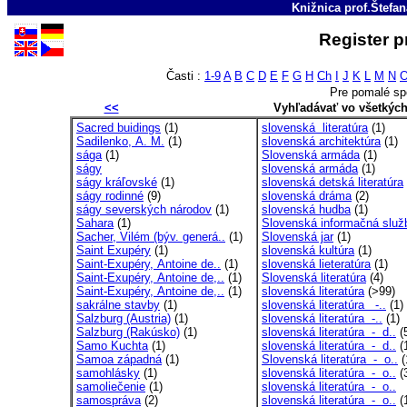
Knižnica prof.Štefa
Register p
Časti :
1-9
A
B
C
D
E
F
G
H
Ch
I
J
K
L
M
N
Pre pomalé sp
<<
Vyhľadávať vo všetkýc
Sacred buidings
(1)
slovenská literatúra
(1)
Sadilenko, A. M.
(1)
slovenská architektúra
(1)
sága
(1)
Slovenská armáda
(1)
ságy
slovenská armáda
(1)
ságy kráľovské
(1)
slovenská detská literatúra
ságy rodinné
(9)
slovenská dráma
(2)
ságy severských národov
(1)
slovenská hudba
(1)
Sahara
(1)
Slovenská informačná služ
Sacher, Vilém (býv. generá..
(1)
Slovenská jar
(1)
Saint Exupéry
(1)
slovenská kultúra
(1)
Saint-Exupéry, Antoine de..
(1)
slovenská lieteratúra
(1)
Saint-Exupéry, Antoine de,..
(1)
Slovenská literatúra
(4)
Saint-Exupéry, Antoine de,..
(1)
slovenská literatúra
(>99)
sakrálne stavby
(1)
slovenská literatúra -..
(1)
Salzburg (Austria)
(1)
slovenská literatúra -..
(1)
Salzburg (Rakúsko)
(1)
slovenská literatúra - d..
(
Samo Kuchta
(1)
slovenská literatúra - d..
(
Samoa západná
(1)
Slovenská literatúra - o..
(
samohlásky
(1)
slovenská literatúra - o..
(
samoliečenie
(1)
slovenská literatúra - o..
samospráva
(2)
slovenská literatúra - o..
(