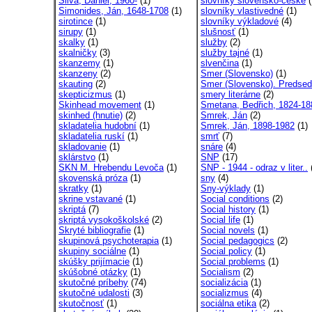
Silva, Daniel, 1960-
(1)
slovníky slovensko-české
(
Simonides, Ján, 1648-1708
(1)
slovníky vlastivedné
(1)
sirotince
(1)
slovníky výkladové
(4)
sirupy
(1)
slušnosť
(1)
skalky
(1)
služby
(2)
skalničky
(3)
služby tajné
(1)
skanzemy
(1)
slvenčina
(1)
skanzeny
(2)
Smer (Slovensko)
(1)
skauting
(2)
Smer (Slovensko). Predse
skepticizmus
(1)
smery literárne
(2)
Skinhead movement
(1)
Smetana, Bedřich, 1824-18
skinhed (hnutie)
(2)
Smrek, Ján
(2)
skladatelia hudobní
(1)
Smrek, Ján, 1898-1982
(1)
skladatelia ruskí
(1)
smrť
(7)
skladovanie
(1)
snáre
(4)
sklárstvo
(1)
SNP
(17)
SKN M. Hrebendu Levoča
(1)
SNP - 1944 - odraz v liter..
skovenská próza
(1)
sny
(4)
skratky
(1)
Sny-výklady
(1)
skrine vstavané
(1)
Social conditions
(2)
skriptá
(7)
Social history
(1)
skriptá vysokoškolské
(2)
Social life
(1)
Skryté bibliografie
(1)
Social novels
(1)
skupinová psychoterapia
(1)
Social pedagogics
(2)
skupiny sociálne
(1)
Social policy
(1)
skúšky prijímacie
(1)
Social problems
(1)
skúšobné otázky
(1)
Socialism
(2)
skutočné príbehy
(74)
socializácia
(1)
skutočné udalosti
(3)
socializmus
(4)
skutočnosť
(1)
sociálna etika
(2)