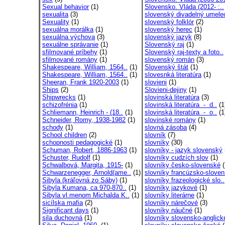
Sexual behavior
(1)
Slovensko. Vláda (2012- :..
sexualita
(3)
slovenský divadelný umele
Sexuality
(1)
slovenský folklór
(2)
sexuálna morálka
(1)
slovenský herec
(1)
sexuálna výchova
(3)
slovenský jazyk
(8)
sexuálne správanie
(1)
Slovenský raj
(1)
sfilmované príbehy
(1)
Slovenský raj-texty a foto..
sfilmované romány
(1)
slovenský román
(3)
Shakespeare, William, 1564..
(1)
Slovenský štát
(1)
Shakespeare, William, 1564..
(1)
slovesnká literatúra
(1)
Sheeran, Frank 1920-2003
(1)
slovieni
(1)
Ships
(2)
Slovieni-dejiny
(1)
Shipwrecks
(1)
slovinská literatúra
(3)
schizofrénia
(1)
slovinská literatúra - d..
(1
Schliemann, Heinrich - (18..
(1)
slovinská literatúra - o..
(1
Schneider, Romy, 1938-1982
(1)
slovinské romány
(1)
schody
(1)
slovná zásoba
(4)
School children
(2)
slovník
(7)
schopnosti pedagogické
(1)
slovníky
(30)
Schuman, Robert, 1886-1963
(1)
slovníky - jazyk slovenský
Schuster, Rudolf
(1)
slovníky cudzích slov
(1)
Schwalbová, Margita, 1915-
(1)
slovníky česko-slovenské
(
Schwarzenegger, Arnold(ame..
(1)
slovníky francúzsko-sloven
Sibyla (kráľovná zo Sáby)
(1)
slovníky frazeologické slo..
Sibyla Kumana, ca 970-870..
(1)
slovníky jazykové
(1)
Sibyla vl.menom Michalda K..
(1)
slovníky literárne
(1)
sicílska mafia
(2)
slovníky nárečové
(3)
Significant days
(1)
slovníky náučné
(1)
sila duchovná
(1)
slovníky slovensko-anglick