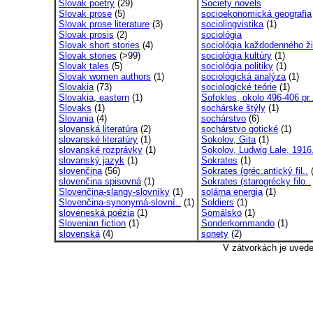
Slovak poetry
(29)
Society novels
Slovak prose
(5)
socioekonomická geografia
Slovak prose literature
(3)
sociolingvistika
(1)
Slovak prosis
(2)
sociológia
Slovak short stories
(4)
sociológia každodenného ži
Slovak stories
(>99)
sociológia kultúry
(1)
Slovak tales
(5)
sociológia politiky
(1)
Slovak women authors
(1)
sociologická analýza
(1)
Slovakia
(73)
sociologické teórie
(1)
Slovakia, eastern
(1)
Sofokles, okolo 496-406 pr.
Slovaks
(1)
sochárske štýly
(1)
Slovania
(4)
sochárstvo
(6)
slovanská literatúra
(2)
sochárstvo gotické
(1)
slovanské literatúry
(1)
Sokolov, Gita
(1)
slovanské rozprávky
(1)
Sokolov, Ludwig Lale, 1916
slovanský jazyk
(1)
Sokrates
(1)
slovenčina
(56)
Sokrates (gréc.antický fil..
(
slovenčina spisovná
(1)
Sokrates (starogrécky filo..
Slovenčina-slangy-slovníky
(1)
solárna energia
(1)
Slovenčina-synonymá-slovní..
(1)
Soldiers
(1)
sloveneská poézia
(1)
Somálsko
(1)
Slovenian fiction
(1)
Sonderkommando
(1)
slovenská
(4)
sonety
(2)
V zátvorkách je uved