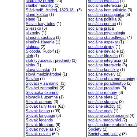
skutočný príbeh
(20)
sociálna evolúcia
(1)
sladké múčniky
(1)
sociálna interakcia
(1)
Sládkovič, Andrej, 1820-18..
(3)
sociálna komunikácia
(3)
slané koláče
(1)
sociálna pedagogika
(6)
slang
(1)
sociálna politika
(6)
Slavic fairy tales
(1)
sociálna pomoc
(1)
Sliezsko
(5)
sociálna práca
slizovky
(1)
sociálna psychológia
slnečná sústava
(1)
sociálna starostlivosť
(4)
slnečné žiarenie
(1)
sociálne aspekty
(1)
sloboda
(2)
sociálne dejiny
(1)
Sloboda, Rudolf
(1)
sociálne deviácie
(1)
sloh
(1)
sociálne filozofia
(1)
sloh (vyučovací predmet)
(1)
sociálne integrácia
(1)
slohy
(1)
sociálne interakcie
(3)
slová latinské
(1)
sociálne konflikty
(1)
slová medzinárodné
(1)
sociálne novely
(1)
Slováci
(7)
sociálne ohrozené skupiny
Slováci v zahraničí
(3)
sociálne poradenstvo
(2)
Slováci zahraniční
(2)
sociálne problémy
(3)
Slovaciká územné
sociálne romány
(8)
slovaciká územné
(1)
sociálne siete
(1)
Slovak authors
(3)
sociálne skupiny
(3)
Slovak fairy tales
(61)
sociálne služby
(3)
Slovak fiction
(>99)
sociálne vedy
(1)
Slovak language
(5)
sociálne zabezpečenie
(4)
Slovak legends
sociálni pracovníci
(2)
Slovak literature
(9)
sociálnodemokratické rom
Slovak novellas
(3)
Society
(1)
Slovak novels
(62)
Society and policy
(3)