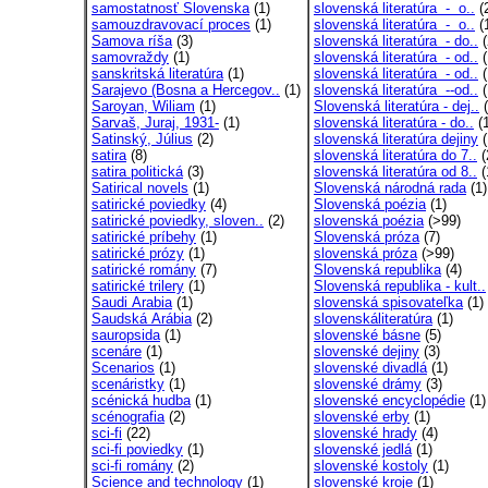
samostatnosť Slovenska
(1)
slovenská literatúra - o..
(
samouzdravovací proces
(1)
slovenská literatúra - o..
(
Samova ríša
(3)
slovenská literatúra - do..
(
samovraždy
(1)
slovenská literatúra - od..
(
sanskritská literatúra
(1)
slovenská literatúra - od..
(
Sarajevo (Bosna a Hercegov..
(1)
slovenská literatúra --od..
(
Saroyan, Wiliam
(1)
Slovenská literatúra - dej..
(
Sarvaš, Juraj, 1931-
(1)
slovenská literatúra - do..
(1
Satinský, Július
(2)
slovenská literatúra dejiny
(
satira
(8)
slovenská literatúra do 7..
(
satira politická
(3)
slovenská literatúra od 8..
(
Satirical novels
(1)
Slovenská národná rada
(1)
satirické poviedky
(4)
Slovenská poézia
(1)
satirické poviedky, sloven..
(2)
slovenská poézia
(>99)
satirické príbehy
(1)
Slovenská próza
(7)
satirické prózy
(1)
slovenská próza
(>99)
satirické romány
(7)
Slovenská republika
(4)
satirické trilery
(1)
Slovenská republika - kult..
Saudi Arabia
(1)
slovenská spisovateľka
(1)
Saudská Arábia
(2)
slovenskáliteratúra
(1)
sauropsida
(1)
slovenské básne
(5)
scenáre
(1)
slovenské dejiny
(3)
Scenarios
(1)
slovenské divadlá
(1)
scenáristky
(1)
slovenské drámy
(3)
scénická hudba
(1)
slovenské encyclopédie
(1)
scénografia
(2)
slovenské erby
(1)
sci-fi
(22)
slovenské hrady
(4)
sci-fi poviedky
(1)
slovenské jedlá
(1)
sci-fi romány
(2)
slovenské kostoly
(1)
Science and technology
(1)
slovenské kroje
(1)