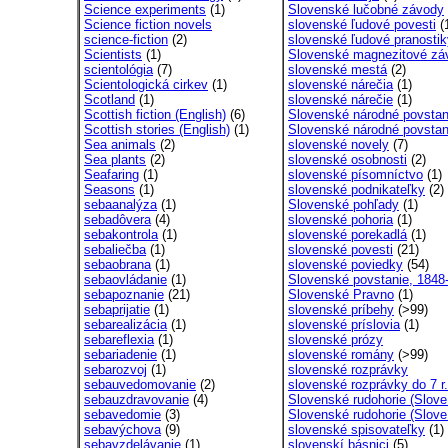
Science experiments
(1)
Slovenské lučobné závody
Science fiction novels
slovenské ľudové povesti
(
science-fiction
(2)
slovenské ľudové pranostik
Scientists
(1)
Slovenské magnezitové záv
scientológia
(7)
slovenské mestá
(2)
Scientologická cirkev
(1)
slovenské nárečia
(1)
Scotland
(1)
slovenské nárečie
(1)
Scottish fiction (English)
(6)
Slovenské národné povstan
Scottish stories (English)
(1)
Slovenské národné povstani
Sea animals
(2)
slovenské novely
(7)
Sea plants
(2)
slovenské osobnosti
(2)
Seafaring
(1)
slovenské písomníctvo
(1)
Seasons
(1)
slovenské podnikateľky
(2)
sebaanalýza
(1)
Slovenské pohľady
(1)
sebadôvera
(4)
slovenské pohoria
(1)
sebakontrola
(1)
slovenské porekadlá
(1)
sebaliečba
(1)
slovenské povesti
(21)
sebaobrana
(1)
slovenské poviedky
(54)
sebaovládanie
(1)
Slovenské povstanie, 1848-
sebapoznanie
(21)
Slovenské Pravno
(1)
sebaprijatie
(1)
slovenské príbehy
(>99)
sebarealizácia
(1)
slovenské príslovia
(1)
sebareflexia
(1)
slovenské prózy
sebariadenie
(1)
slovenské romány
(>99)
sebarozvoj
(1)
slovenské rozprávky
sebauvedomovanie
(2)
slovenské rozprávky do 7 r.
sebauzdravovanie
(4)
Slovenské rudohorie (Slove
sebavedomie
(3)
Slovenské rudohorie (Slove
sebavýchova
(9)
slovenské spisovateľky
(1)
sebavzdelávanie
(1)
slovenskí básnici
(5)