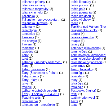
talianske príbehy
(1)
teória literatúry
(1)
talianske romány
teória pohybu
(1)
talianske rozprávky
(3)
teória poľa
(1)
talianski umelci
(1)
teória poznania
(2)
Taliansko
(4)
teória prekladu
(1)
Taliansko - sprievodcovia t..
(1)
teória výchovy
(2)
talilanska literatúra
(1)
teórie
(1)
talizmany
(2)
Teplička nad Váhom (Slo
tanatológia
(1)
terapeutické účinky
(1)
tanečnice
(1)
terapia
(4)
Tanzánia
(1)
terapia zármutku
(1)
tao energie
(1)
terapie
(1)
Taoism
(1)
terasy
(1)
taoizmus
(1)
Terchová (Slovensko)
(1)
tapisérie
(1)
terminológia
(1)
Tarot
(1)
Terminological dictionarie
tarot
(1)
terminologické slovníky
(
Tatranský národný park (Slo..
(1)
teroristické organizácie
(1
Tatry
(3)
terorizmus
(2)
Tatry (Slovensko
(1)
Terst (Taliansko
(1)
Tatry (Slovensko a Poľsko
(1)
tertralógia
(1)
Tatry - fauna
(1)
tesárstvo
(1)
Tatry - flóra
(1)
testy
(4)
tatvy
(1)
tetralógia
(1)
tavenie
(1)
tetralógie
(1)
ťažba nerastných surovín
(1)
Textbooks (higher)
(1)
Ťažký, Ladislav, 1924-2011
(1)
textil
(1)
Teaching aids
(1)
textilný priemysel
(1)
tehotenstvo
(1)
Texts
(1)
tehotenstvo - prerušenie
(1)
texty
(6)