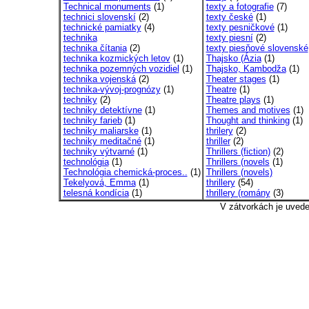
Technical monuments
(1)
texty a fotografie
(7)
technici slovenskí
(2)
texty české
(1)
technické pamiatky
(4)
texty pesničkové
(1)
technika
texty piesní
(2)
technika čítania
(2)
texty piesňové slovenské
technika kozmických letov
(1)
Thajsko (Ázia
(1)
technika pozemných vozidiel
(1)
Thajsko, Kambodža
(1)
technika vojenská
(2)
Theater stages
(1)
technika-vývoj-prognózy
(1)
Theatre
(1)
techniky
(2)
Theatre plays
(1)
techniky detektívne
(1)
Themes and motives
(1)
techniky farieb
(1)
Thought and thinking
(1)
techniky maliarske
(1)
thrilery
(2)
techniky meditačné
(1)
thriller
(2)
techniky výtvarné
(1)
Thrillers (fiction)
(2)
technológia
(1)
Thrillers (novels
(1)
Technológia chemická-proces..
(1)
Thrillers (novels)
Tekelyová, Emma
(1)
thrillery
(54)
telesná kondícia
(1)
thrillery (romány
(3)
V zátvorkách je uved