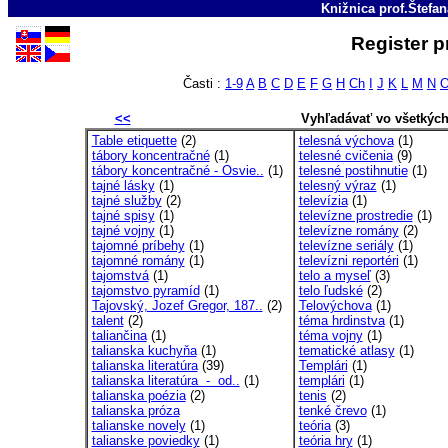
Knižnica prof.Štefa
Register p
Časti :
1-9
A
B
C
D
E
F
G
H
Ch
I
J
K
L
M
N
<<
Vyhľadávať vo všetkýc
Table etiquette
(2)
telesná výchova
(1)
tábory koncentračné
(1)
telesné cvičenia
(9)
tábory koncentračné - Osvie..
(1)
telesné postihnutie
(1)
tajné lásky
(1)
telesný výraz
(1)
tajné služby
(2)
televízia
(1)
tajné spisy
(1)
televízne prostredie
(1)
tajné vojny
(1)
televízne romány
(2)
tajomné príbehy
(1)
televízne seriály
(1)
tajomné romány
(1)
televízni reportéri
(1)
tajomstvá
(1)
telo a myseľ
(3)
tajomstvo pyramíd
(1)
telo ľudské
(2)
Tajovský, Jozef Gregor, 187..
(2)
Telovýchova
(1)
talent
(2)
téma hrdinstva
(1)
taliančina
(1)
téma vojny
(1)
talianska kuchyňa
(1)
tematické atlasy
(1)
talianska literatúra
(39)
Templári
(1)
talianska literatúra - od..
(1)
templári
(1)
talianska poézia
(2)
tenis
(2)
talianska próza
tenké črevo
(1)
talianske novely
(1)
teória
(3)
talianske poviedky
(1)
teória hry
(1)