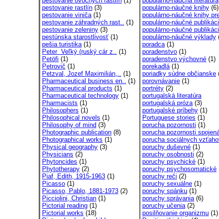
pestovanie ovocných rastlín
(1)
populárno-náučná literatúra
pestovanie rastlín
(3)
populárno-náučné knihy
(6)
pestovanie viniča
(1)
populárno-náučné knihy pre
pestovanie záhradných rast..
(1)
populárno-náučné publikác
pestovanie zeleniny
(3)
populárno-náučné publikáci
pestúnska starostlivosť
(1)
populárno-náučné výklady
pešia turistika
(1)
poradca
(1)
Peter Veľký (ruský cár z..
(1)
poradenstvo
(1)
Petöfi
(1)
poradenstvo výchovné
(1)
Petrovič
(1)
porekadlá
(1)
Petzval, Jozef Maximilián,..
(1)
poriadky súdne občianske
Pharmaceutical business en..
(1)
porovnávanie
(1)
Pharmaceutical products
(1)
portréty
(2)
Pharmaceutical technology
(1)
portugalská literatúra
Pharmacists
(1)
portugalská próza
(3)
Philosophers
(1)
portugalské príbehy
(1)
Philosophical novels
(1)
Portuguese stories
(1)
Philosophy of mind
(3)
porucha pozornosti
(1)
Photographic publication
(8)
porucha pozornosti spojená
Photographical works
(1)
porucha sociálnych vzťaho
Physical geography
(3)
poruchy duševné
(1)
Physicians
(2)
poruchy osobnosti
(2)
Phytoncides
(1)
poruchy psychické
(1)
Phytotherapy
(2)
poruchy psychosomatické
Piaf, Edith, 1915-1963
(1)
poruchy reči
(2)
Picasso
(1)
poruchy sexuálne
(1)
Picasso, Pablo, 1881-1973
(2)
poruchy spánku
(1)
Picciolini, Christian
(1)
poruchy správania
(6)
Pictorial reading
(1)
poruchy učenia
(2)
Pictorial works
(18)
posilňovanie organizmu
(1)