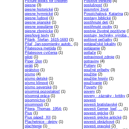
Picture books for children
Positive thinking
(4)
piesne
(3)
poslušnosť
(1)
piesne historické
(1)
posmrtný život
piesne hymnické
(1)
Pospíchalová, Katarína
(1)
piesne ľudové
(1)
postavy biblické
(1)
piesne pijanské
(1)
postihnuté deti
(1)
piesne populárne
(1)
postihnuté osoby
(1)
piesne zbojnícke
(1)
postoje životné pozitívne
(
piesňové texty
(1)
postupy, techniky, výroba,.
Pilárik, Štefan, 1615-1693
(1)
poštové pečiatky
(1)
Pilař, Jan-spomienky autob..
(1)
potápačské lokality
(1)
Pilatesova metóda
(1)
potápanie
(2)
Pilatesove cvičenia
(1)
potlače
(1)
piloti
(1)
potravinové zdroje
(1)
Piper, Don
(1)
potraviny
(4)
piráti
(2)
Pottery
(1)
pirátstvo
(1)
poučné príbehy
(3)
písmo
(4)
použitie
(2)
písmo detské
(1)
použitie hnojív
(1)
písmo klinové
(1)
používanie
(1)
písmo severské
(1)
Poverty
(1)
písomná pozostalosť
(1)
povery
(2)
písomná práca
(1)
povery - zázraky - kritiky
(1
pisomníctvo
(1)
povesti
písomnosti
(1)
povesti bratislavské
(1)
Pitera, Thomas, 1954-
(1)
povesti Gemer, Ipeľ, ...
(1)
Pius
(1)
povesti grécke
(1)
Pius pápež, XII
(1)
povesti grécke antické
(1)
Plachetnice - dejiny
(1)
povesti obrázkové
(1)
plachtenie
(1)
povesti oravské
(2)