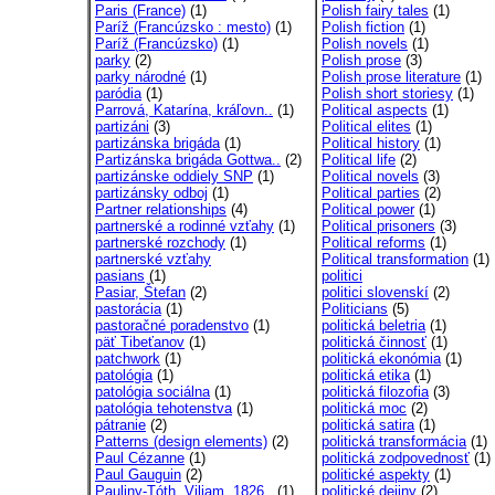
Paris (France)
(1)
Polish fairy tales
(1)
Paríž (Francúzsko : mesto)
(1)
Polish fiction
(1)
Paríž (Francúzsko)
(1)
Polish novels
(1)
parky
(2)
Polish prose
(3)
parky národné
(1)
Polish prose literature
(1)
paródia
(1)
Polish short storiesy
(1)
Parrová, Katarína, kráľovn..
(1)
Political aspects
(1)
partizáni
(3)
Political elites
(1)
partizánska brigáda
(1)
Political history
(1)
Partizánska brigáda Gottwa..
(2)
Political life
(2)
partizánske oddiely SNP
(1)
Political novels
(3)
partizánsky odboj
(1)
Political parties
(2)
Partner relationships
(4)
Political power
(1)
partnerské a rodinné vzťahy
(1)
Political prisoners
(3)
partnerské rozchody
(1)
Political reforms
(1)
partnerské vzťahy
Political transformation
(1)
pasians
(1)
politici
Pasiar, Štefan
(2)
politici slovenskí
(2)
pastorácia
(1)
Politicians
(5)
pastoračné poradenstvo
(1)
politická beletria
(1)
päť Tibeťanov
(1)
politická činnosť
(1)
patchwork
(1)
politická ekonómia
(1)
patológia
(1)
politická etika
(1)
patológia sociálna
(1)
politická filozofia
(3)
patológia tehotenstva
(1)
politická moc
(2)
pátranie
(2)
politická satira
(1)
Patterns (design elements)
(2)
politická transformácia
(1)
Paul Cézanne
(1)
politická zodpovednosť
(1)
Paul Gauguin
(2)
politické aspekty
(1)
Pauliny-Tóth, Viliam, 1826..
(1)
politické dejiny
(2)