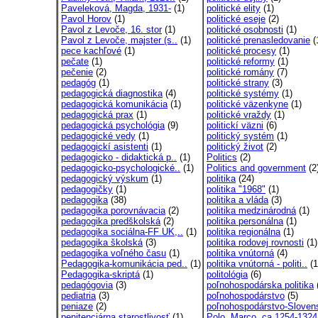
Paveleková, Magda, 1931-
(1)
politické elity
(1)
Pavol Horov
(1)
politické eseje
(2)
Pavol z Levoče, 16. stor
(1)
politické osobnosti
(1)
Pavol z Levoče, majster (s..
(1)
politické prenasledovanie
(
pece kachľové
(1)
politické procesy
(1)
pečate
(1)
politické reformy
(1)
pečenie
(2)
politické romány
(7)
pedagóg
(1)
politické strany
(3)
pedagogická diagnostika
(4)
politické systémy
(1)
pedagogická komunikácia
(1)
politické väzenkyne
(1)
pedagogická prax
(1)
politické vraždy
(1)
pedagogická psychológia
(9)
politickí väzni
(6)
pedagogické vedy
(1)
politický systém
(1)
pedagogickí asistenti
(1)
politický život
(2)
pedagogicko - didaktická p..
(1)
Politics
(2)
pedagogicko-psychologické..
(1)
Politics and government
(2
pedagogický výskum
(1)
politika
(24)
pedagogičky
(1)
politika "1968"
(1)
pedagogika
(38)
politika a vláda
(3)
pedagogika porovnávacia
(2)
politika medzinárodná
(1)
pedagogika predškolská
(2)
politika personálna
(1)
pedagogika sociálna-FF UK,..
(1)
politika regionálna
(1)
pedagogika školská
(3)
politika rodovej rovnosti
(1)
pedagogika voľného času
(1)
politika vnútorná
(4)
Pedagogika-komunikácia ped..
(1)
politika vnútorná - politi..
(1
Pedagogika-skriptá
(1)
politológia
(6)
pedagógovia
(3)
poľnohospodárska politika
pediatria
(3)
poľnohospodárstvo
(5)
peniaze
(2)
poľnohospodárstvo-Sloven
penitenciárna starostlivosť
(1)
Polo, Marco, ca 1254-1324