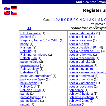
Knižnica prof.Štefa
Register p
Časti :
1-9
A
B
C
D
E
F
G
H
Ch
I
J
K
L
M
N
Pre pomalé 
<<
Vyhľadávať vo všetkýc
P.K. Hostinský
(1)
poézia náboženská
(1)
pacienti
(2)
poézia politická
(1)
Paganini, Niccoló, 1782-18..
(1)
poézia povstanie
(1)
pachy
(1)
poézia pre deti
Painters
(2)
poézia pre deti 7-10 r.
(8)
Painting
(1)
poézia pre deti od 10 r.
(3)
Painting techniques
(1)
poézia reflexívna
(1)
Palach, Jan
(1)
poézia renesančná
(1)
paleontológia
(2)
poézia satirická
(2)
paleozoológia
(1)
poézia slovanská
(1)
Paleozoology
(1)
poézia slovenská
Palestína
(1)
poézia slovenská - Beniak,
paliatívna starostlivosť
(1)
poézia stredoveká
(1)
paličkované čipky
(1)
poézia v nemčine
(1)
paličkovanie
(1)
poézia vlastenecká
(1)
Palkovič, J
(1)
poézia- povstanie
(1)
Palkovič, Juraj
(1)
pohľadnice
(1)
pamäť
(1)
pohlavná hygiena
(1)
pamäť (psych.)
(1)
pohlavná výchova
(1)
pamäť ľudská
(1)
pohlavný život
(2)
pamäti
(1)
Pohorelá
(1)