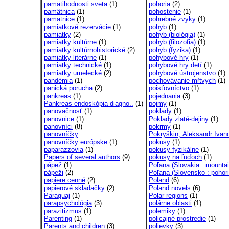
pamätihodnosti sveta
(1)
pohoria
(2)
pamätnica
(1)
pohostenie
(1)
pamätnice
(1)
pohrebné zvyky
(1)
pamiatkové rezervácie
(1)
pohyb
(1)
pamiatky
(2)
pohyb (biológia)
(1)
pamiatky kultúrne
(1)
pohyb (filozofia)
(1)
pamiatky kultúrnohistorické
(2)
pohyb (fyzika)
(1)
pamiatky literárne
(1)
pohybové hry
(1)
pamiatky technické
(1)
pohybové hry detí
(1)
pamiatky umelecké
(2)
pohybové ústrojenstvo
(1)
pandémia
(1)
pochovávanie mŕtvych
(1)
panická porucha
(2)
poisťovníctvo
(1)
pankreas
(1)
pojednania
(3)
Pankreas-endoskópia diagno..
(1)
pojmy
(1)
panovačnosť
(1)
poklady
(1)
panovnice
(1)
Poklady zlaté-dejiny
(1)
panovníci
(8)
pokrmy
(1)
panovníčky
Pokryškin, Aleksandr Ivano
panovníčky európske
(1)
pokusy
(1)
paparazzovia
(1)
pokusy fyzikálne
(1)
Papers of several authors
(9)
pokusy na ľuďoch
(1)
pápež
(1)
Poľana (Slovakia : mountai
pápeži
(2)
Poľana (Slovensko : pohori
papiere cenné
(2)
Poland
(6)
papierové skladačky
(2)
Poland novels
(6)
Paraguaj
(1)
Polar regions
(1)
parapsychológia
(3)
polárne oblasti
(1)
parazitizmus
(1)
polemiky
(1)
Parenting
(1)
policajné prostredie
(1)
Parents and children
(3)
polievky
(3)