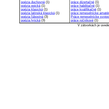
poézia duchovná
(1)
práce dizertačné
(1)
poézia epická
(1)
práce habilitačné
(1)
poézia klasická
(1)
práce kvalifikačné
(1)
poézia latinská klasická
(1)
práce remeselnícke amatér
poézia ľúbostná
(3)
Práce remeselnícke svojp
poézia lyrická
(3)
práce ročníkové
(1)
V zátvorkách je uved