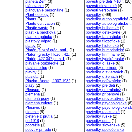
planéta Zem
(3)
povesti pre deti 7-10 r.
(20)
plánovanie
(2)
povesti slovenské
(4)
plánovanie personálne
(1)
povesti veršované
(1)
Plant ecology
(1)
poviedky
(>99)
Plants
(3)
poviedky autobiografické
(2
Plants cultivation
(1)
poviedky autobiografické t.
Plastic waste
(1)
poviedky bulharské
(1)
plastika baroková
(1)
poviedky detektívne
(3)
plastika gotická
(1)
poviedky fantastické
(1)
plastový odpad
(1)
poviedky filozofické
(1)
platby
(1)
poviedky historické
(4)
Platón (filozof gréc.,anti..
(1)
poviedky humoristické
(4)
Platón (grécky filozof, 42..
(1)
poviedky kriminálne
(1)
Platón, 427-347 pr. n. l.
(1)
poviedky lyrické ruské
(1)
plávanie otužílecké
(1)
poviedky o láske
(6)
plavba loďou
(1)
poviedky o prírode
(3)
plavby
(1)
poviedky o zvieratách
(1)
plavidlá
(1)
poviedky o ženách
(4)
Plávka, Andrej, 1907-1982
(1)
poviedky poľovnícke
(1)
plazy
(2)
poviedky pre deti
(5)
Pleasure
(1)
poviedky pre mládež
(1)
plemená
(1)
poviedky príbehové
(1)
plemená psov
(1)
poviedky provokatívne
(1)
plemená zvierat
(1)
poviedky psychologické
(8
Plešivec
(1)
poviedky psychologické slo
pletenie
(9)
poviedky realistické
(1)
pletenie z prútia
(1)
poviedky ruské
(1)
po 1918
(1)
poviedky sci-fi
(1)
pobrežie
(1)
poviedky slovenské
(5)
pobyt v prírode
(1)
poviedky spoločenské