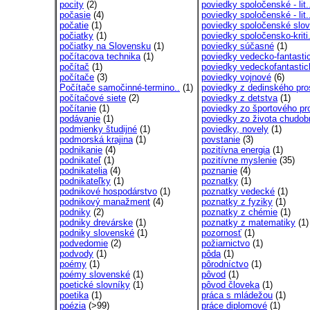
pocity
(2)
poviedky spoločenské - lit.
počasie
(4)
poviedky spoločenské - lit.
počatie
(1)
poviedky spoločenské slov
počiatky
(1)
poviedky spoločensko-kriti.
počiatky na Slovensku
(1)
poviedky súčasné
(1)
počítacova technika
(1)
poviedky vedecko-fantastic
počítač
(1)
poviedky vedeckofantastic
počítače
(3)
poviedky vojnové
(6)
Počítače samočinné-termino..
(1)
poviedky z dedinského pro
počítačové siete
(2)
poviedky z detstva
(1)
počítanie
(1)
poviedky zo športového pro
podávanie
(1)
poviedky zo života chudob
podmienky študijné
(1)
poviedky, novely
(1)
podmorská krajina
(1)
povstanie
(3)
podnikanie
(4)
pozitívna energia
(1)
podnikateľ
(1)
pozitívne myslenie
(35)
podnikatelia
(4)
poznanie
(4)
podnikateľky
(1)
poznatky
(1)
podnikové hospodárstvo
(1)
poznatky vedecké
(1)
podnikový manažment
(4)
poznatky z fyziky
(1)
podniky
(2)
poznatky z chémie
(1)
podniky drevárske
(1)
poznatky z matematiky
(1)
podniky slovenské
(1)
pozornosť
(1)
podvedomie
(2)
požiarnictvo
(1)
podvody
(1)
pôda
(1)
poémy
(1)
pôrodníctvo
(1)
poémy slovenské
(1)
pôvod
(1)
poetické slovníky
(1)
pôvod človeka
(1)
poetika
(1)
práca s mládežou
(1)
poézia
(>99)
práce diplomové
(1)