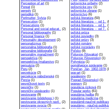
Perception of art
(1)
poľovnícke príbehy
(2)
Pereat
(1)
poľovnícke psy
(1)
pergoly
(1)
poľovnícke zbrane
(1)
periodiká
(1)
poľovníctvo
(6)
Perlmutter, Sylvia
(1)
poľská literatúra
(50)
Persecution
(1)
poľská literatúra - od 1..
(
Persecutions
(1)
poľská literatúra - od 1..
(
Personal and social educat..
(2)
poľská literatúra - od 7..
(
Personal bibliography
(1)
poľská próza
Personal finance
(1)
poľské poviedky
(3)
Personality development
(2)
poľské prózy
(3)
personalizmus
(1)
poľské romány
personálna bibliografia
(1)
poľské rozprávky
(1)
personálne bibliografie
(1)
Poľsko
(9)
personálny manažment
(1)
Poluvsie (Slovakia)
(1)
perspektíva
(1)
Poluvsie (Slovensko)
(1)
perspektíva (maliarstvo
(1)
Polynézia
(1)
persuázia
(2)
pomáhajúce správanie
(1)
Peru
(2)
Poničan, Ján, 1902-1978
(1
perzekúcie
(2)
pop-art
(1)
perzekúcie náboženské
(1)
popáleniny
(1)
Perzia
(1)
Poprad (Slovensko)
(1)
pesničkové texty
(1)
popravy
(1)
pesničky
(1)
populácia riziková
(1)
pesničky-uspávanky
(1)
Popular works
(61)
pestovanie
(9)
populárna hudba
(5)
pestovanie (pôdohosp.)
(1)
populárna medicína
(1)
pestovanie okrasných rastl..
(2)
populárně-naučné publikac
pestovanie ovocia
(3)
populárno - náučná publiká