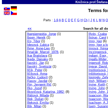
Knižnica prof.Štefan
Terms for
Parts :
1-9
A
B
C
D
E
F
G
H
Ch
I
J
K
L
M
N
O
<<
Search for all 
Ibargüengoitia, Jorge
(1)
Illyés, Csaba
Ibsen, Henrik
(1)
Ilstrup, Carol
(
Ičo, Tibor
(1)
Imro, Igor
(6)
Idesová, Ľubica
(1)
Imro, Igor a ko
Ihme, Anne-Lies
(1)
Imrová, Xénia
Ihnačák, Marcel, 1978-
(1)
Inczingerová,
Ikar Bratislava
(1)
Indiani, Egor,
Ikeda, Daisaku
(1)
Ingalls-Wider,
Ilavský, Ján
(1)
Ingersoll, Ro
Ilavský, Svetozár
(1)
Ingvar, David 
Ilčík, Peter
(1)
Institorisová,
Ilčíková, Anna
Inštitorisová
Ilečko, Ľudovít
(2)
Ipsiroglu, Zeh
Iľjasov, Javdat
(1)
Irish, William
(
Iľjin, Jevgenij Iľjič
(1)
Irvine, Keith
(
Iľko, Jozef
(1)
Irving, John
(1
Ilkovičová, Katarína, 1982-
(8)
Irving, John, 
Illášová, Milada
(1)
Isaacson, Wal
Illek, Dušan
(1)
Isaacson, Wal
Illeková, Emília
(1)
Isachsen, A.J
Illík, Milan
(1)
Isern, Susan