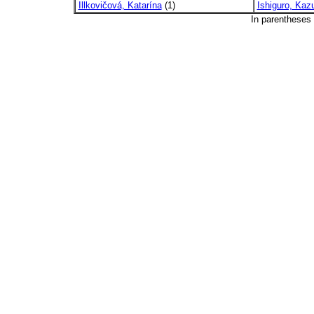
Illkovičová, Katarína
(1)
Ishiguro, Kaz
In parentheses