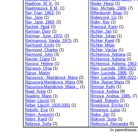
Rawlings, M. K.
(1)
Rieder, Heinz
(1)
Rawlingsová, K.M.
(1)
Ries, Michala, 1989-
(7)
Ray, Fran, 1963-
(1)
Riffenburgh, Beau
(1)
Ray, Jane
(1)
Rigbeyová, Liz
(1)
Ray, Jane, 1960-
(2)
Rigby, Ray
(1)
Raykeil, Heidi
(1)
Rigerová, Karin
(1)
Raýman, Ďuro
(1)
Richter, Jan
(1)
Raýman, Juraj, 1972-
(2)
Richter, Johan
(1)
Raýmanová, Vanda, 1973-
(2)
Richter, Karel
(3)
Raymond, Emily
(1)
Richter, Milan
Raymond, Charles
(1)
Richter, Václav
(1)
Raymond, John
(3)
Richterová, Adriana
(1)
Rayner, Claire
(1)
Richterová, Adriena
(1)
Rayová, Héléne
(1)
Richterová, Adriena, 1952-
Rázgová, Oľga
(1)
Riley, Lucinda, 1965-2021
Rázus, Martin
Riley, Lucinda, 1966-
(1)
Rázusová - Martáková, Mária
(2)
Riley, Lucinda, 1966-2021
(
Rázusová-Martáková, Mária
(19)
Rilke, Rainer Maria
(3)
Rázusová-Martáková, Mária,..
(1)
Rimmer, Kelly
(1)
Read, Anne
(1)
Rimová, Andrea
(9)
Reading, Mario
(1)
Rimová, Andrea, 1985-
(7)
Réber, László
(1)
Rinaldi, Roberto
(1)
Réber, László, 1920-2001
(1)
Ringošová, Emília
(1)
Rebollo, Eva
(1)
Rinserová, Luise
(1)
Rebro, Augustín
(1)
Ripka, Ján
(1)
Rebro, Karol
(1)
Ripková, Soňa
(1)
Rebrová, Soňa
(2)
Ripleyová, Alexandra
(5)
In parentheses