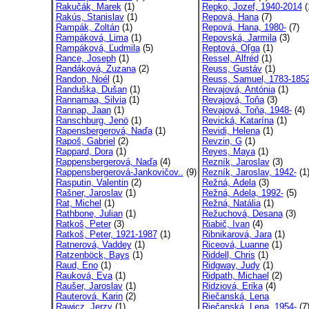
Rakučák, Marek
(1)
Repko, Jozef, 1940-2014
(
Rakús, Stanislav
(1)
Repová, Hana
(7)
Rampák, Zoltán
(1)
Repová, Hana, 1980-
(7)
Rampáková, Lima
(1)
Repovská, Jarmila
(3)
Rampáková, Ľudmila
(5)
Reptová, Oľga
(1)
Rance, Joseph
(1)
Ressel, Alfréd
(1)
Randáková, Zuzana
(2)
Reuss, Gustáv
(1)
Randon, Noél
(1)
Reuss, Samuel, 1783-185
Randuška, Dušan
(1)
Revajová, Antónia
(1)
Rannamaa, Silvia
(1)
Revajová, Toňa
(3)
Rannap, Jaan
(1)
Revajová, Toňa, 1948-
(4)
Ranschburg, Jenö
(1)
Revická, Katarína
(1)
Rapensbergerová, Naďa
(1)
Revidi, Helena
(1)
Rapoš, Gabriel
(2)
Revzin, G
(1)
Rappard, Dora
(1)
Reyes, Maya
(1)
Rappensbergerová, Naďa
(4)
Rezník, Jaroslav
(3)
Rappensbergerová-Jankovičov..
(9)
Rezník, Jaroslav, 1942-
(1
Rasputin, Valentin
(2)
Režná, Adela
(3)
Rašner, Jaroslav
(1)
Režná, Adela, 1992-
(5)
Rat, Michel
(1)
Režná, Natália
(1)
Rathbone, Julian
(1)
Režuchová, Desana
(3)
Ratkoš, Peter
(3)
Riabič, Ivan
(4)
Ratkoš, Peter, 1921-1987
(1)
Ribnikarová, Jara
(1)
Ratnerová, Vaddey
(1)
Riceová, Luanne
(1)
Ratzenböck, Bays
(1)
Riddell, Chris
(1)
Raud, Eno
(1)
Ridgway, Judy
(1)
Rauková, Eva
(1)
Ridpath, Michael
(2)
Raušer, Jaroslav
(1)
Ridziová, Erika
(4)
Rauterová, Karin
(2)
Riečanská, Lena
Rawicz, Jerzy
(1)
Riečanská, Lena, 1954-
(7