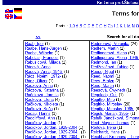
Knižnica prof.Štefan
Terms for
Parts :
1-9
A
B
C
D
E
F
G
H
Ch
I
J
K
L
M
N
O
<<
Search for all 
Raáb, Igor
(1)
Redererová, Veronika
(24)
Raabe, Hans-Jürgen
(1)
Redfern, Martin
(1)
Raabe, Wilhelm
(1)
Redlingerová, Alena
(57)
Rabelais, Francois
(1)
Redlingerová, Alena, 1946
Rabušicová, Milada
(1)
Redmond, Ian
(1)
Rácová, Anna
Redžovičová, Ľubica
(1)
Rácová, Anna, 1946-
(1)
Reece, Nigel
(1)
Rácz, Noémi, 1972-
(1)
Reed, Naomi
(1)
Rácz, Oliver
(1)
Rees, Emlyn
(2)
Ráczová, Anna
(1)
Rees, Martin
(1)
Ráczová, Katarína
(1)
Reesová, Gwyneth
(1)
Račeková, Jarmila
(1)
Regalado, Gus
(1)
Račková, Elena
(4)
Regitko, Miro
(1)
Račková, Nikoleta
(1)
Regitko, Miroslav
(20)
Račková, Soňa
(1)
Regitko, Miroslav, 1965-
(8
Radau, Hanns
(1)
Reguli, Marian, 1956-
(1)
Radcliffová, Ann
(1)
Rehák Jánošková, Simon
Radičkov, Jordan
(1)
Reid, Mayne Thomas
(1)
Radičkov, Jordan, 1929-2004
(1)
Reifová, Irena
(1)
Radičkov, Jordan, 1929-2004..
(1)
Reichardt, Hans
(1)
Radičkov, Jordan, 1929-2004..
(1)
Reichhart-Krennová, Ther