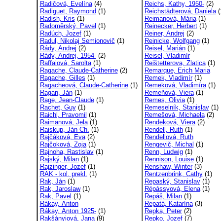
Radičová, Evelína
(4)
Reichs, Kathy, 1950-
(2)
Radiguet, Raymond
(1)
Reichstädterová, Daniela
(
Radish, Kris
(1)
Reimanová, Mária
(1)
Radoměrský, Pavel
(1)
Reinecker, Herbert
(1)
Radúch, Jozef
(1)
Reiner, Andrej
(2)
Radul, Nikolaj Semionovič
(1)
Reinicke, Wolfgang
(1)
Rády, Andrej
(2)
Reisel, Marián
(1)
Rády, Andrej, 1954-
(2)
Reisel, Vladimír
Raffaiová, Sarolta
(1)
Reištetterova, Zlatica
(1)
Ragache, Claude-Catherine
(2)
Remarque, Erich Maria
Ragache, Gilles
(1)
Remek, Vladimír
(1)
Ragacheová, Claude-Catherine
(1)
Remeková, Vladimíra
(1)
Ragan, Ján
(1)
Remeňová, Viera
(1)
Rage, Jean-Claude
(1)
Remes, Olivia
(1)
Rachet, Guy
(1)
Remeselník, Stanislav
(1)
Raichl, Pravomil
(1)
Remešová, Michaela
(2)
Raimanová, Jela
(1)
Rendeková, Viera
(2)
Raiskup, Ján Ch.
(1)
Rendell, Ruth
(1)
Rajčáková, Eva
(2)
Rendellová, Ruth
Rajčoková, Zoja
(1)
Rengevič, Michal
(1)
Rajnoha, Rastislav
(1)
Renn, Ludwig
(1)
Rajský, Milan
(1)
Rennison, Louise
(1)
Rajzinger, Jozef
(1)
Renshaw, Winter
(3)
RAK - kol. prekl.
(1)
Rentzenbrink, Cathy
(1)
Rak, Ján
(1)
Repaský, Stanislav
(1)
Rak, Jaroslaw
(1)
Répássyová, Elena
(1)
Rak, Pavel
(1)
Repáš, Milan
(1)
Rákay, Anton
Repatá, Katarína
(3)
Rákay, Anton 1925-
(1)
Repka, Peter
(2)
Rakšányiová, Jana
(9)
Repko, Jozef
(7)