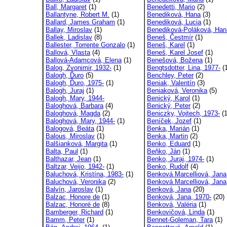
Ball, Margaret
(1)
Benedetti, Mario
(2)
Ballantyne, Robert M.
(1)
Benediková, Hana
(3)
Ballard, James Graham
(1)
Benediková, Lucia
(1)
Ballay, Miroslav
(1)
Benediková-Poláková, Han
Ballek, Ladislav
(8)
Beneš, Čestmír
(1)
Ballester, Torrente Gonzalo
(1)
Beneš, Karel
(1)
Ballová, Vlasta
(4)
Beneš, Karel Josef
(1)
Ballová-Adamcová, Elena
(1)
Benešová, Božena
(1)
Balog, Zvonimir, 1932-
(1)
Bengtsdotter, Lina, 1977-
(1
Balogh, Ďuro
(5)
Benchley, Peter
(2)
Balogh, Ďuro, 1975-
(1)
Beniak, Valentín
(3)
Balogh, Juraj
(1)
Beniaková, Veronika
(5)
Balogh, Mary, 1944-
Benický, Karol
(1)
Baloghová, Barbara
(4)
Benický, Peter
(2)
Baloghová, Magda
(2)
Beniczky, Vojtech, 1973-
(1
Baloghová, Mary, 1944-
(1)
Beníček, Jozef
(1)
Balogová, Beáta
(1)
Benka, Marián
(1)
Balous, Miroslav
(1)
Benka, Martin
(2)
Balšianková, Margita
(1)
Benko, Eduard
(1)
Balta, Paul
(1)
Beňko, Ján
(1)
Balthazar, Jean
(1)
Benko, Juraj, 1974-
(1)
Baltzar, Veijo, 1942-
(1)
Benko, Rudolf
(4)
Baluchová, Kristína, 1983-
(1)
Benková Marcelliová, Jana
Baluchová, Veronika
(2)
Benková Marcelliová, Jana,
Balvín, Jaroslav
(1)
Benková, Jana
(20)
Balzac, Honore de
(1)
Benková, Jana, 1970-
(20)
Balzac, Honoré de
(8)
Benková, Valéria
(1)
Bamberger, Richard
(1)
Benkovičová, Linda
(1)
Bamm, Peter
(1)
Bennet-Goleman, Tara
(1)