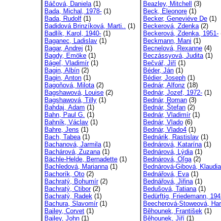
Báčová, Daniela
(1)
Beazley, Mitchell
(3)
Bada, Michal, 1978-
(1)
Beck, Eleonore
(1)
Bada, Rudolf
(1)
Becker, Geneviéve De
(1)
Badidová Brinzíková, Marti..
(1)
Beckerová, Zdenka
(2)
Badlík, Karol, 1940-
(1)
Beckerová, Zdenka, 1951-
Baganec, Ladislav
(1)
Beckmann, Mani
(1)
Bagar, Andrej
(1)
Becnelová, Rexanne
(4)
Bagdy, Emöke
(1)
Beczássyová, Judita
(1)
Bágeľ, Vladimír
(1)
Bečvář, Jiří
(1)
Bagin, Albín
(2)
Béder, Ján
(1)
Bagin, Anton
(1)
Bédier, Joseph
(1)
Bagoňová, Milota
(2)
Bednár, Alfonz
(18)
Bagshawová, Louise
(2)
Bednár, Jozef, 1972-
(1)
Bagshawová, Tilly
(1)
Bednár, Roman
(3)
Bahdaj, Adam
(1)
Bednár, Štefan
(2)
Bahn, Paul G.
(1)
Bednár, Vladimír
(1)
Bahník, Václav
(1)
Bednár, Vlado
(6)
Bahre, Jens
(1)
Bednár, Vlado4
(1)
Bach, Tabea
(1)
Bednárik, Rastislav
(1)
Bachanová, Jarmila
(1)
Bednárová, Katarína
(1)
Bachárová, Zuzana
(1)
Bednárová, Lýdia
(1)
Bächle-Helde, Bernadette
(1)
Bednárová, Oľga
(2)
Bachledová, Marianna
(1)
Bednárová-Gibová, Klaudia,
Bachorík, Oto
(2)
Bednářová, Eva
(1)
Bachratý, Bohumír
(2)
Bednářová, Jiřina
(1)
Bachratý, Ctibor
(2)
Bedušová, Tatiana
(1)
Bachratý, Radek
(1)
Bedürftig, Friedemann, 194
Bachura, Slavomír
(1)
Beecherová-Stoweová, Harr
Bailey, Corvet
(1)
Běhounek, František
(1)
Bailey, John
(1)
Běhounek, Jiří
(1)