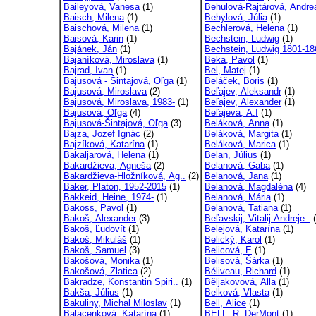
Baileyová, Vanesa
(1)
Behulová-Rajtárová, Andre
Baisch, Milena
(1)
Behylová, Júlia
(1)
Baischová, Milena
(1)
Bechlerová, Helena
(1)
Baisová, Karin
(1)
Bechstein, Ludwig
(1)
Bajánek, Ján
(1)
Bechstein, Ludwig 1801-18
Bajaníková, Miroslava
(1)
Beka, Pavol
(1)
Bajrad, Ivan
(1)
Bel, Matej
(1)
Bajusová - Šintajová, Oľga
(1)
Beláček, Boris
(1)
Bajusová, Miroslava
(2)
Beľajev, Aleksandr
(1)
Bajusová, Miroslava, 1983-
(1)
Beľajev, Alexander
(1)
Bajusová, Oľga
(4)
Beľajeva, A.I
(1)
Bajusová-Šintajová, Oľga
(3)
Beláková, Anna
(1)
Bajza, Jozef Ignác
(2)
Beláková, Margita
(1)
Bajzíková, Katarína
(1)
Beláková, Marica
(1)
Bakaljarová, Helena
(1)
Belan, Július
(1)
Bakardžieva, Agneša
(2)
Belanová, Gaba
(1)
Bakardžieva-Hložníková, Ag..
(2)
Belanová, Jana
(1)
Baker, Platon, 1952-2015
(1)
Belanová, Magdaléna
(4)
Bakkeid, Heine, 1974-
(1)
Belanová, Mária
(1)
Bakoss, Pavol
(1)
Belanová, Tatiana
(1)
Bakoš, Alexander
(3)
Beľavskij, Vitalij Andreje..
(
Bakoš, Ľudovít
(1)
Belejová, Katarína
(1)
Bakoš, Mikuláš
(1)
Belický, Karol
(1)
Bakoš, Samuel
(3)
Belicová, E
(1)
Bakošová, Monika
(1)
Belisová, Šárka
(1)
Bakošová, Zlatica
(2)
Béliveau, Richard
(1)
Bakradze, Konstantin Spiri..
(1)
Běljakovová, Alla
(1)
Bakša, Július
(1)
Belková, Vlasta
(1)
Bakuliny, Michal Miloslav
(1)
Bell, Alice
(1)
Balacenková, Katarína
(1)
BELL, R. DerMont
(1)