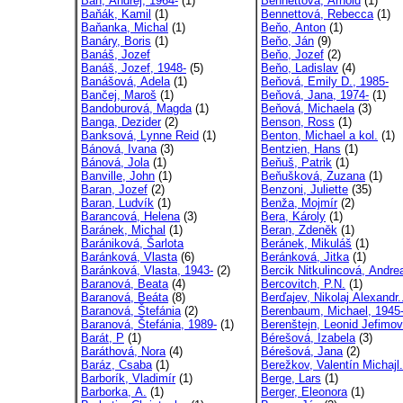
Bán, Andrej, 1964-
(1)
Bennettová, Arnold
(1)
Baňák, Kamil
(1)
Bennettová, Rebecca
(1)
Baňanka, Michal
(1)
Beňo, Anton
(1)
Banáry, Boris
(1)
Beňo, Ján
(9)
Banáš, Jozef
Beňo, Jozef
(2)
Banáš, Jozef, 1948-
(5)
Beňo, Ladislav
(4)
Banášová, Adela
(1)
Beňová, Emily D., 1985-
Bančej, Maroš
(1)
Beňová, Jana, 1974-
(1)
Bandoburová, Magda
(1)
Beňová, Michaela
(3)
Banga, Dezider
(2)
Benson, Ross
(1)
Banksová, Lynne Reid
(1)
Benton, Michael a kol.
(1)
Bánová, Ivana
(3)
Bentzien, Hans
(1)
Bánová, Jola
(1)
Beňuš, Patrik
(1)
Banville, John
(1)
Beňušková, Zuzana
(1)
Baran, Jozef
(2)
Benzoni, Juliette
(35)
Baran, Ludvík
(1)
Benža, Mojmír
(2)
Barancová, Helena
(3)
Bera, Károly
(1)
Baránek, Michal
(1)
Beran, Zdeněk
(1)
Barániková, Šarlota
Beránek, Mikuláš
(1)
Baránková, Vlasta
(6)
Beránková, Jitka
(1)
Baránková, Vlasta, 1943-
(2)
Bercik Nitkulincová, Andre
Baranová, Beata
(4)
Bercovitch, P.N.
(1)
Baranová, Beáta
(8)
Berďajev, Nikolaj Alexandr.
Baranová, Štefánia
(2)
Berenbaum, Michael, 1945
Baranová, Štefánia, 1989-
(1)
Berenštejn, Leonid Jefimov
Barát, P
(1)
Bérešová, Izabela
(3)
Baráthová, Nora
(4)
Bérešová, Jana
(2)
Baráz, Csaba
(1)
Berežkov, Valentín Michajl.
Barborík, Vladimír
(1)
Berge, Lars
(1)
Barborka, A.
(1)
Berger, Eleonora
(1)