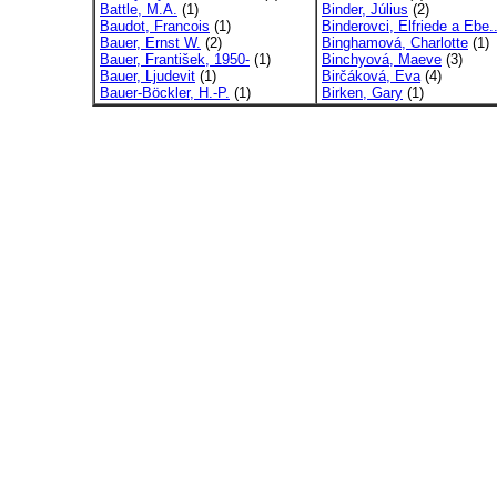
Battle, M.A.
(1)
Binder, Július
(2)
Baudot, Francois
(1)
Binderovci, Elfriede a Ebe.
Bauer, Ernst W.
(2)
Binghamová, Charlotte
(1)
Bauer, František, 1950-
(1)
Binchyová, Maeve
(3)
Bauer, Ljudevit
(1)
Birčáková, Eva
(4)
Bauer-Böckler, H.-P.
(1)
Birken, Gary
(1)