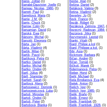
Baros, Zoltán
(1)
Bestie, Alan
(1)
Barrabé-Dauvister, Joelle
(1)
Bešina, Daniel
(2)
Barreau, Nicolas, 1980-
(1)
Betáková, Valéria
(3)
Barrett, Paul
(1)
Betina, Vladimír
(2)
Barrettová, Maria
(1)
Beverley, Jo
(1)
Barrie, J.M.
(2)
Bevk, France
(1)
Barris, Chuck
(1)
Bezák, Róbert
(1)
Barrow, Colin
(1)
Bezáková, Želmíra, 1947-
(
Barsamian, David
(1)
Bezecný, Radovan, 1984-
(
Barská, Ewa
(1)
Bezúrová, Jitka
(1)
Bársony, Michal
(1)
Bezymenskij, Leonid
(1)
Barsotti, Eleonora
(1)
Bianki, Vitalij
(3)
Bárta, Jan
(1)
Biard, Philipe a kol
(1)
Bárta, Vladimír
(4)
Biard, Philippe a kol.
(1)
Bartík, Milan
(1)
Bibi, Asia
(1)
Bartík, Pavol
(1)
Bickmore, Barbara
(6)
Bartíková, Petra
(1)
Bičan, Andrej
(1)
Bartko, Daniel
(1)
Bičan, Tomáš
(1)
Bartko, Michal
(6)
Bičkoš, Marek
(1)
Bartko, Ondrej
(2)
Bidermanová, Petra
(1)
Bartl, Július
(4)
Bieber, Horst
(2)
Bártl, Stanislav
(1)
Biehl, Michael
(1)
Bartlett, Sarah
(1)
Biela Brndiarová, Eva
(4)
Bartlová, Alena
(2)
Bielek, Anton
(1)
Bartosiewicz, Dominik
(1)
Bielich, Igor
(1)
Bartosiewiczová, Ľuba
(1)
Bielich, Igor, 1985-
(1)
Bartoš, Miroslav
(1)
Bielik, Braňo
(1)
Bartoš, Ondrej
(1)
Bielik, Ernest
(1)
Bartoš, Peter
(2)
Bielik, František
(2)
Bartošová, Blanka
(1)
Bielik, František, 1928-
(1)