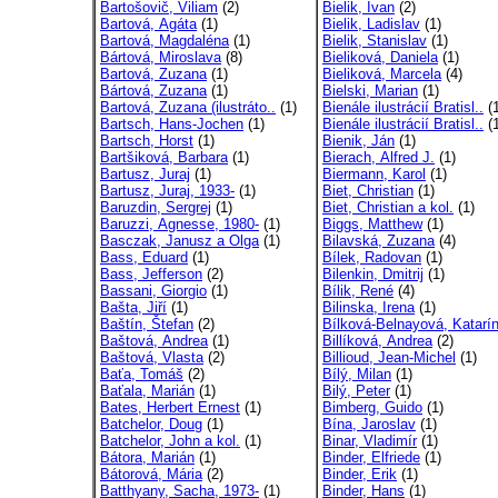
Bartošovič, Viliam
(2)
Bielik, Ivan
(2)
Bartová, Agáta
(1)
Bielik, Ladislav
(1)
Bartová, Magdaléna
(1)
Bielik, Stanislav
(1)
Bártová, Miroslava
(8)
Bieliková, Daniela
(1)
Bartová, Zuzana
(1)
Bieliková, Marcela
(4)
Bártová, Zuzana
(1)
Bielski, Marian
(1)
Bartová, Zuzana (ilustráto..
(1)
Bienále ilustrácií Bratisl..
(1
Bartsch, Hans-Jochen
(1)
Bienále ilustrácií Bratisl..
(1
Bartsch, Horst
(1)
Bienik, Ján
(1)
Bartšiková, Barbara
(1)
Bierach, Alfred J.
(1)
Bartusz, Juraj
(1)
Biermann, Karol
(1)
Bartusz, Juraj, 1933-
(1)
Biet, Christian
(1)
Baruzdin, Sergrej
(1)
Biet, Christian a kol.
(1)
Baruzzi, Agnesse, 1980-
(1)
Biggs, Matthew
(1)
Basczak, Janusz a Olga
(1)
Bilavská, Zuzana
(4)
Bass, Eduard
(1)
Bílek, Radovan
(1)
Bass, Jefferson
(2)
Bilenkin, Dmitrij
(1)
Bassani, Giorgio
(1)
Bílik, René
(4)
Bašta, Jiří
(1)
Bilinska, Irena
(1)
Baštín, Štefan
(2)
Bílková-Belnayová, Katarí
Baštová, Andrea
(1)
Billíková, Andrea
(2)
Baštová, Vlasta
(2)
Billioud, Jean-Michel
(1)
Baťa, Tomáš
(2)
Bílý, Milan
(1)
Baťala, Marián
(1)
Bilý, Peter
(1)
Bates, Herbert Ernest
(1)
Bimberg, Guido
(1)
Batchelor, Doug
(1)
Bína, Jaroslav
(1)
Batchelor, John a kol.
(1)
Binar, Vladimír
(1)
Bátora, Marián
(1)
Binder, Elfriede
(1)
Bátorová, Mária
(2)
Binder, Erik
(1)
Batthyany, Sacha, 1973-
(1)
Binder, Hans
(1)