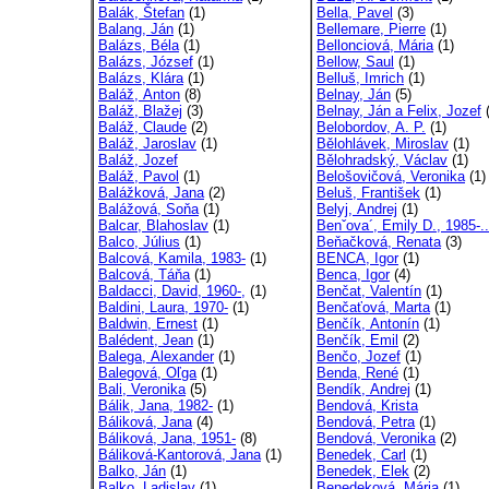
Balák, Štefan
(1)
Bella, Pavel
(3)
Balang, Ján
(1)
Bellemare, Pierre
(1)
Balázs, Béla
(1)
Bellonciová, Mária
(1)
Balázs, József
(1)
Bellow, Saul
(1)
Balázs, Klára
(1)
Belluš, Imrich
(1)
Baláž, Anton
(8)
Belnay, Ján
(5)
Baláž, Blažej
(3)
Belnay, Ján a Felix, Jozef
(
Baláž, Claude
(2)
Belobordov, A. P.
(1)
Baláž, Jaroslav
(1)
Bělohlávek, Miroslav
(1)
Baláž, Jozef
Bělohradský, Václav
(1)
Baláž, Pavol
(1)
Belošovičová, Veronika
(1)
Balážková, Jana
(2)
Beluš, František
(1)
Balážová, Soňa
(1)
Belyj, Andrej
(1)
Balcar, Blahoslav
(1)
Benˇova´, Emily D., 1985-..
Balco, Július
(1)
Beňačková, Renata
(3)
Balcová, Kamila, 1983-
(1)
BENCA, Igor
(1)
Balcová, Táňa
(1)
Benca, Igor
(4)
Baldacci, David, 1960-,
(1)
Benčat, Valentín
(1)
Baldini, Laura, 1970-
(1)
Benčaťová, Marta
(1)
Baldwin, Ernest
(1)
Benčík, Antonín
(1)
Balédent, Jean
(1)
Benčík, Emil
(2)
Balega, Alexander
(1)
Benčo, Jozef
(1)
Balegová, Oľga
(1)
Benda, René
(1)
Bali, Veronika
(5)
Bendík, Andrej
(1)
Bálik, Jana, 1982-
(1)
Bendová, Krista
Báliková, Jana
(4)
Bendová, Petra
(1)
Báliková, Jana, 1951-
(8)
Bendová, Veronika
(2)
Báliková-Kantorová, Jana
(1)
Benedek, Carl
(1)
Balko, Ján
(1)
Benedek, Elek
(2)
Balko, Ladislav
(1)
Benedeková, Mária
(1)