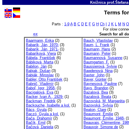
Knižnica prof.Štefan
Terms for
Parts :
1-9
A
B
C
D
E
F
G
H
Ch
I
J
K
L
M
N
O
For slow conne
<<
Search for all 
Baarmann, Erika
(2)
Bauch, Vlastislav
(1)
Babarík, Ján, 1970-
(3)
Baum, L. Frank
(1)
Babarík, Ján, 1971-
(1)
Baumann, Hans
(2)
Babaríková, Viera
(2)
Baumann, Peter
(1)
Bábela, František
(6)
Baumannová, Susanne
(1)
Bábiková, Marta
(1)
Baumgarten, F.
(1)
Babilon, Ján
(1)
Baussierová, Sylvie
(1)
Babjak, Dušan
(3)
Bawdenová, Nina
(1)
Babják, Miroslav
(1)
Baxter, John
(1)
Babler, Otto František
(1)
Bayer, Günter
(1)
Babnič, Vladimír
(1)
Baynesová, Pauline
(7)
Baboľ, Igor, 1958-
(1)
Bays, Brandon
(2)
Bacigalová, Eva
(1)
Bazalová, Bea
(3)
Backer, Ivan A., 1929-
(1)
Bazalová, Beata
(1)
Backman, Fredrik
(2)
Bazovská, M. Margaréta
(1
Backouche, Isabelle a kol.
(1)
Bazovská, Sylvia
(1)
Bács, Gyula
(1)
Beaton, Clare
(1)
Baczó, Gyula a kol.
(1)
Beaumont, Émilie
(2)
Bača, Drahomír
(2)
Beaumont, Émilie, 1948-
(1
Bačík, Emil
(3)
Beauvais, Clémentine, 198
Bačová, Daniela
(2)
Beauvoir, Simone de
(2)