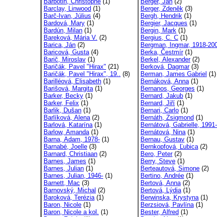
Barbotin, Christophe
(1)
Berger, Ján
(2)
Barclay, Linwood
(1)
Berger, Zdeněk
(3)
Barč-Ivan, Július
(4)
Bergh, Hendrik
(1)
Bardová, Mary
(1)
Bergier, Jacques
(1)
Bardún, Milan
(1)
Bergin, Mark
(1)
Bareková, Mária V.
(2)
Bergius, C. C
(1)
Barica, Ján
(2)
Bergman, Ingmar, 1918-20
Baricová, Gusta
(4)
Berka, Čestmír
(1)
Barič, Miroslav
(1)
Berkel, Alexander
(2)
Baričák, Pavel "Hirax"
(21)
Berková, Dagmar
(3)
Baričák, Pavel "Hirax", 19..
(8)
Berman, James Gabriel
(1)
Barilléová, Elisabeth
(1)
Bernáková, Anna
(1)
Barišová, Margita
(1)
Bernanos, Georges
(1)
Barker, Becky
(1)
Bernard, Jakub
(1)
Barker, Felix
(1)
Bernard, Jiří
(1)
Barlik, Dušan
(1)
Bernari, Carlo
(1)
Barlíková, Alena
(2)
Bernáth, Zsigmond
(1)
Barlová, Katarína
(1)
Bernátová, Gabrielle, 1991-
Barlow, Amanda
(1)
Bernátová, Nina
(1)
Barna, Adam, 1978-
(1)
Bernau, Gustav
(1)
Barnabé, Joelle
(3)
Bernkopfová, Ľubica
(2)
Barnard, Christiaan
(2)
Bero, Peter
(2)
Barnes, James
(1)
Berry, Steve
(1)
Barnes, Julian
(1)
Berteautová, Simone
(2)
Barnes, Julian, 1946-
(1)
Bertino, Andrée
(1)
Barnett, Mac
(3)
Bertová, Anna
(2)
Barnovský, Michal
(2)
Bertová, Lýdia
(1)
Baroková, Terézia
(1)
Berwinska, Krystyna
(1)
Baron, Nicole
(1)
Berzsiová, Pavlína
(1)
Baron, Nicole a kol.
(1)
Bester, Alfred
(1)