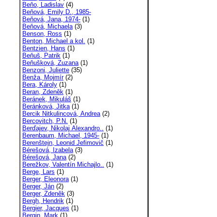
Beňo, Ladislav
(4)
Beňová, Emily D., 1985-
Beňová, Jana, 1974-
(1)
Beňová, Michaela
(3)
Benson, Ross
(1)
Benton, Michael a kol.
(1)
Bentzien, Hans
(1)
Beňuš, Patrik
(1)
Beňušková, Zuzana
(1)
Benzoni, Juliette
(35)
Benža, Mojmír
(2)
Bera, Károly
(1)
Beran, Zdeněk
(1)
Beránek, Mikuláš
(1)
Beránková, Jitka
(1)
Bercik Nitkulincová, Andrea
(2)
Bercovitch, P.N.
(1)
Berďajev, Nikolaj Alexandro..
(1)
Berenbaum, Michael, 1945-
(1)
Berenštejn, Leonid Jefimovič
(1)
Bérešová, Izabela
(3)
Bérešová, Jana
(2)
Berežkov, Valentín Michajlo..
(1)
Berge, Lars
(1)
Berger, Eleonora
(1)
Berger, Ján
(2)
Berger, Zdeněk
(3)
Bergh, Hendrik
(1)
Bergier, Jacques
(1)
Bergin, Mark
(1)