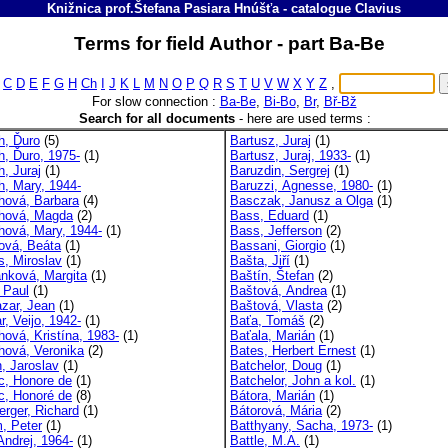
Knižnica prof.Štefana Pasiara Hnúšťa
-
catalogue
Clavius
Terms for field Author - part Ba-Be
C
D
E
F
G
H
Ch
I
J
K
L
M
N
O
P
Q
R
S
T
U
V
W
X
Y
Z
,
For slow connection :
Ba-Be
,
Bi-Bo
,
Br
,
Bř-Bž
Search for all documents
-
here are used terms :
h, Ďuro
(5)
Bartusz, Juraj
(1)
h, Ďuro, 1975-
(1)
Bartusz, Juraj, 1933-
(1)
h, Juraj
(1)
Baruzdin, Sergrej
(1)
h, Mary, 1944-
Baruzzi, Agnesse, 1980-
(1)
hová, Barbara
(4)
Basczak, Janusz a Olga
(1)
hová, Magda
(2)
Bass, Eduard
(1)
hová, Mary, 1944-
(1)
Bass, Jefferson
(2)
ová, Beáta
(1)
Bassani, Giorgio
(1)
s, Miroslav
(1)
Bašta, Jiří
(1)
anková, Margita
(1)
Baštín, Štefan
(2)
 Paul
(1)
Baštová, Andrea
(1)
azar, Jean
(1)
Baštová, Vlasta
(2)
r, Veijo, 1942-
(1)
Baťa, Tomáš
(2)
hová, Kristína, 1983-
(1)
Baťala, Marián
(1)
hová, Veronika
(2)
Bates, Herbert Ernest
(1)
n, Jaroslav
(1)
Batchelor, Doug
(1)
c, Honore de
(1)
Batchelor, John a kol.
(1)
c, Honoré de
(8)
Bátora, Marián
(1)
rger, Richard
(1)
Bátorová, Mária
(2)
 Peter
(1)
Batthyany, Sacha, 1973-
(1)
Andrej, 1964-
(1)
Battle, M.A.
(1)