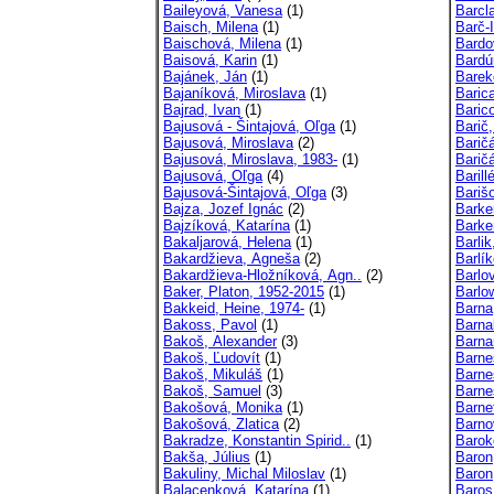
Baileyová, Vanesa
(1)
Barcl
Baisch, Milena
(1)
Barč-I
Baischová, Milena
(1)
Bardo
Baisová, Karin
(1)
Bardú
Bajánek, Ján
(1)
Barek
Bajaníková, Miroslava
(1)
Baric
Bajrad, Ivan
(1)
Baric
Bajusová - Šintajová, Oľga
(1)
Barič,
Bajusová, Miroslava
(2)
Barič
Bajusová, Miroslava, 1983-
(1)
Baričá
Bajusová, Oľga
(4)
Barill
Bajusová-Šintajová, Oľga
(3)
Bariš
Bajza, Jozef Ignác
(2)
Barke
Bajzíková, Katarína
(1)
Barker
Bakaljarová, Helena
(1)
Barli
Bakardžieva, Agneša
(2)
Barlí
Bakardžieva-Hložníková, Agn..
(2)
Barlo
Baker, Platon, 1952-2015
(1)
Barlo
Bakkeid, Heine, 1974-
(1)
Barna
Bakoss, Pavol
(1)
Barna
Bakoš, Alexander
(3)
Barna
Bakoš, Ľudovít
(1)
Barne
Bakoš, Mikuláš
(1)
Barne
Bakoš, Samuel
(3)
Barne
Bakošová, Monika
(1)
Barne
Bakošová, Zlatica
(2)
Barno
Bakradze, Konstantin Spirid..
(1)
Barok
Bakša, Július
(1)
Baron
Bakuliny, Michal Miloslav
(1)
Baron,
Balacenková, Katarína
(1)
Baros