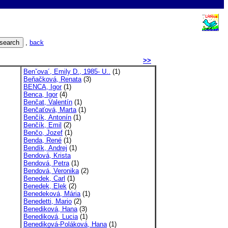
,
back
>>
Benˇova´, Emily D., 1985- U..
(1)
Beňačková, Renata
(3)
BENCA, Igor
(1)
Benca, Igor
(4)
Benčat, Valentín
(1)
Benčaťová, Marta
(1)
Benčík, Antonín
(1)
Benčík, Emil
(2)
Benčo, Jozef
(1)
Benda, René
(1)
Bendík, Andrej
(1)
Bendová, Krista
Bendová, Petra
(1)
Bendová, Veronika
(2)
Benedek, Carl
(1)
Benedek, Elek
(2)
Benedeková, Mária
(1)
Benedetti, Mario
(2)
Benediková, Hana
(3)
Benediková, Lucia
(1)
Benediková-Poláková, Hana
(1)