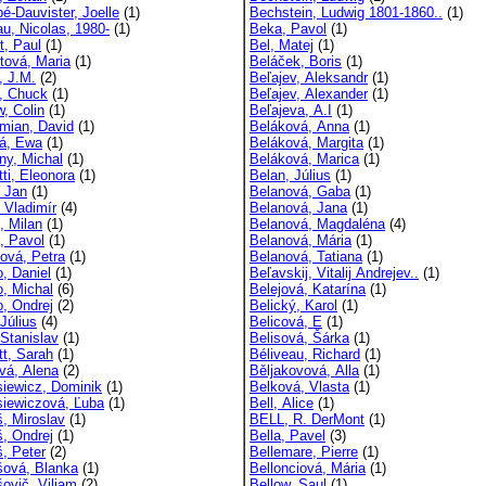
é-Dauvister, Joelle
(1)
Bechstein, Ludwig 1801-1860..
(1)
au, Nicolas, 1980-
(1)
Beka, Pavol
(1)
t, Paul
(1)
Bel, Matej
(1)
ttová, Maria
(1)
Beláček, Boris
(1)
, J.M.
(2)
Beľajev, Aleksandr
(1)
s, Chuck
(1)
Beľajev, Alexander
(1)
w, Colin
(1)
Beľajeva, A.I
(1)
mian, David
(1)
Beláková, Anna
(1)
á, Ewa
(1)
Beláková, Margita
(1)
ny, Michal
(1)
Beláková, Marica
(1)
ti, Eleonora
(1)
Belan, Július
(1)
, Jan
(1)
Belanová, Gaba
(1)
 Vladimír
(4)
Belanová, Jana
(1)
, Milan
(1)
Belanová, Magdaléna
(4)
k, Pavol
(1)
Belanová, Mária
(1)
ková, Petra
(1)
Belanová, Tatiana
(1)
o, Daniel
(1)
Beľavskij, Vitalij Andrejev..
(1)
o, Michal
(6)
Belejová, Katarína
(1)
o, Ondrej
(2)
Belický, Karol
(1)
 Július
(4)
Belicová, E
(1)
 Stanislav
(1)
Belisová, Šárka
(1)
tt, Sarah
(1)
Béliveau, Richard
(1)
ová, Alena
(2)
Běljakovová, Alla
(1)
siewicz, Dominik
(1)
Belková, Vlasta
(1)
siewiczová, Ľuba
(1)
Bell, Alice
(1)
š, Miroslav
(1)
BELL, R. DerMont
(1)
š, Ondrej
(1)
Bella, Pavel
(3)
š, Peter
(2)
Bellemare, Pierre
(1)
šová, Blanka
(1)
Bellonciová, Mária
(1)
šovič, Viliam
(2)
Bellow, Saul
(1)