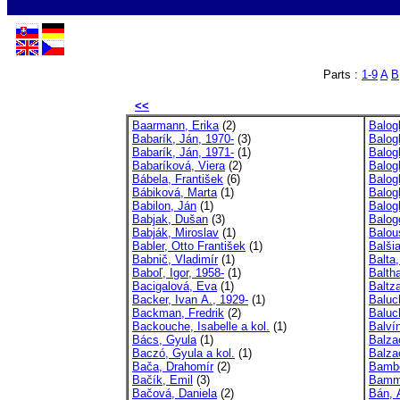
Parts :
1-9
A
B
<<
Baarmann, Erika
(2)
Balog
Babarík, Ján, 1970-
(3)
Balog
Babarík, Ján, 1971-
(1)
Balog
Babaríková, Viera
(2)
Balog
Bábela, František
(6)
Balog
Bábiková, Marta
(1)
Balog
Babilon, Ján
(1)
Balog
Babjak, Dušan
(3)
Balog
Babják, Miroslav
(1)
Balou
Babler, Otto František
(1)
Balši
Babnič, Vladimír
(1)
Balta,
Baboľ, Igor, 1958-
(1)
Balth
Bacigalová, Eva
(1)
Baltza
Backer, Ivan A., 1929-
(1)
Baluc
Backman, Fredrik
(2)
Baluc
Backouche, Isabelle a kol.
(1)
Balví
Bács, Gyula
(1)
Balza
Baczó, Gyula a kol.
(1)
Balza
Bača, Drahomír
(2)
Bambe
Bačík, Emil
(3)
Bamm,
Bačová, Daniela
(2)
Bán, 