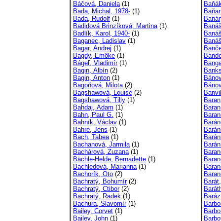
Báčová, Daniela
(1)
Baňák
Bada, Michal, 1978-
(1)
Baňan
Bada, Rudolf
(1)
Banár
Badidová Brinzíková, Martina
(1)
Banáš
Badlík, Karol, 1940-
(1)
Banáš
Baganec, Ladislav
(1)
Banáš
Bagar, Andrej
(1)
Banče
Bagdy, Emöke
(1)
Bando
Bágeľ, Vladimír
(1)
Banga
Bagin, Albín
(2)
Banks
Bagin, Anton
(1)
Bánov
Bagoňová, Milota
(2)
Bánov
Bagshawová, Louise
(2)
Banvi
Bagshawová, Tilly
(1)
Baran
Bahdaj, Adam
(1)
Baran
Bahn, Paul G.
(1)
Baran
Bahník, Václav
(1)
Barán
Bahre, Jens
(1)
Barán
Bach, Tabea
(1)
Barán
Bachanová, Jarmila
(1)
Barán
Bachárová, Zuzana
(1)
Baran
Bächle-Helde, Bernadette
(1)
Baran
Bachledová, Marianna
(1)
Baran
Bachorík, Oto
(2)
Baran
Bachratý, Bohumír
(2)
Barát
Bachratý, Ctibor
(2)
Barát
Bachratý, Radek
(1)
Baráz
Bachura, Slavomír
(1)
Barbor
Bailey, Corvet
(1)
Barbo
Bailey, John
(1)
Barbo