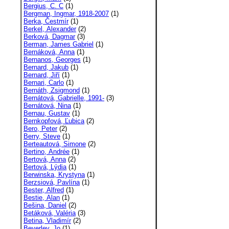
Bergius, C. C
(1)
Bergman, Ingmar, 1918-2007
(1)
Berka, Čestmír
(1)
Berkel, Alexander
(2)
Berková, Dagmar
(3)
Berman, James Gabriel
(1)
Bernáková, Anna
(1)
Bernanos, Georges
(1)
Bernard, Jakub
(1)
Bernard, Jiří
(1)
Bernari, Carlo
(1)
Bernáth, Zsigmond
(1)
Bernátová, Gabrielle, 1991-
(3)
Bernátová, Nina
(1)
Bernau, Gustav
(1)
Bernkopfová, Ľubica
(2)
Bero, Peter
(2)
Berry, Steve
(1)
Berteautová, Simone
(2)
Bertino, Andrée
(1)
Bertová, Anna
(2)
Bertová, Lýdia
(1)
Berwinska, Krystyna
(1)
Berzsiová, Pavlína
(1)
Bester, Alfred
(1)
Bestie, Alan
(1)
Bešina, Daniel
(2)
Betáková, Valéria
(3)
Betina, Vladimír
(2)
Beverley, Jo
(1)