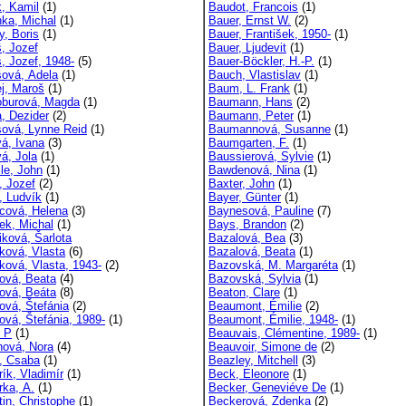
, Kamil
(1)
Baudot, Francois
(1)
ka, Michal
(1)
Bauer, Ernst W.
(2)
y, Boris
(1)
Bauer, František, 1950-
(1)
, Jozef
Bauer, Ljudevit
(1)
, Jozef, 1948-
(5)
Bauer-Böckler, H.-P.
(1)
ová, Adela
(1)
Bauch, Vlastislav
(1)
j, Maroš
(1)
Baum, L. Frank
(1)
burová, Magda
(1)
Baumann, Hans
(2)
, Dezider
(2)
Baumann, Peter
(1)
ová, Lynne Reid
(1)
Baumannová, Susanne
(1)
á, Ivana
(3)
Baumgarten, F.
(1)
á, Jola
(1)
Baussierová, Sylvie
(1)
lle, John
(1)
Bawdenová, Nina
(1)
, Jozef
(2)
Baxter, John
(1)
, Ludvík
(1)
Bayer, Günter
(1)
cová, Helena
(3)
Baynesová, Pauline
(7)
ek, Michal
(1)
Bays, Brandon
(2)
iková, Šarlota
Bazalová, Bea
(3)
ková, Vlasta
(6)
Bazalová, Beata
(1)
ková, Vlasta, 1943-
(2)
Bazovská, M. Margaréta
(1)
ová, Beata
(4)
Bazovská, Sylvia
(1)
ová, Beáta
(8)
Beaton, Clare
(1)
ová, Štefánia
(2)
Beaumont, Émilie
(2)
ová, Štefánia, 1989-
(1)
Beaumont, Émilie, 1948-
(1)
, P
(1)
Beauvais, Clémentine, 1989-
(1)
hová, Nora
(4)
Beauvoir, Simone de
(2)
, Csaba
(1)
Beazley, Mitchell
(3)
ík, Vladimír
(1)
Beck, Eleonore
(1)
rka, A.
(1)
Becker, Geneviéve De
(1)
tin, Christophe
(1)
Beckerová, Zdenka
(2)