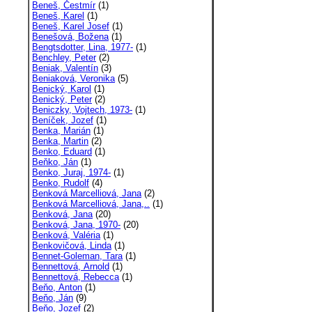
Beneš, Čestmír
(1)
Beneš, Karel
(1)
Beneš, Karel Josef
(1)
Benešová, Božena
(1)
Bengtsdotter, Lina, 1977-
(1)
Benchley, Peter
(2)
Beniak, Valentín
(3)
Beniaková, Veronika
(5)
Benický, Karol
(1)
Benický, Peter
(2)
Beniczky, Vojtech, 1973-
(1)
Beníček, Jozef
(1)
Benka, Marián
(1)
Benka, Martin
(2)
Benko, Eduard
(1)
Beňko, Ján
(1)
Benko, Juraj, 1974-
(1)
Benko, Rudolf
(4)
Benková Marcelliová, Jana
(2)
Benková Marcelliová, Jana,..
(1)
Benková, Jana
(20)
Benková, Jana, 1970-
(20)
Benková, Valéria
(1)
Benkovičová, Linda
(1)
Bennet-Goleman, Tara
(1)
Bennettová, Arnold
(1)
Bennettová, Rebecca
(1)
Beňo, Anton
(1)
Beňo, Ján
(9)
Beňo, Jozef
(2)