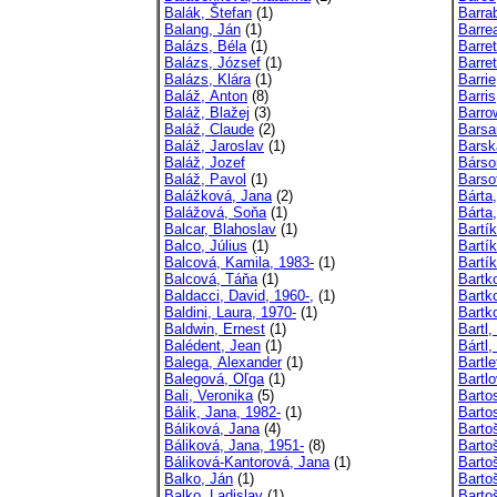
Balák, Štefan
(1)
Barrab
Balang, Ján
(1)
Barre
Balázs, Béla
(1)
Barret
Balázs, József
(1)
Barre
Balázs, Klára
(1)
Barrie
Baláž, Anton
(8)
Barri
Baláž, Blažej
(3)
Barro
Baláž, Claude
(2)
Barsa
Baláž, Jaroslav
(1)
Barsk
Baláž, Jozef
Bárso
Baláž, Pavol
(1)
Barsot
Balážková, Jana
(2)
Bárta
Balážová, Soňa
(1)
Bárta,
Balcar, Blahoslav
(1)
Bartík
Balco, Július
(1)
Bartí
Balcová, Kamila, 1983-
(1)
Bartí
Balcová, Táňa
(1)
Bartk
Baldacci, David, 1960-,
(1)
Bartk
Baldini, Laura, 1970-
(1)
Bartk
Baldwin, Ernest
(1)
Bartl,
Balédent, Jean
(1)
Bártl,
Balega, Alexander
(1)
Bartle
Balegová, Oľga
(1)
Bartl
Bali, Veronika
(5)
Barto
Bálik, Jana, 1982-
(1)
Barto
Báliková, Jana
(4)
Barto
Báliková, Jana, 1951-
(8)
Barto
Báliková-Kantorová, Jana
(1)
Barto
Balko, Ján
(1)
Barto
Balko, Ladislav
(1)
Barto