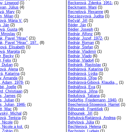
ay, Linwood
(1)
Beckerová, Zdenka, 1951-
(1)
van, Július
(4)
Beckmann, Mani
(1)
vá, Mary
(1)
Becnelová, Rexanne
(4)
n, Milan
(1)
Beczássyová, Judita
(1)
ová, Mária V.
(2)
Bečvář, Jiří
(1)
a, Ján
(2)
Béder, Ján
(1)
ová, Gusta
(4)
Bédier, Joseph
(1)
 Miroslav
(1)
Bednár, Alfonz
(18)
ák, Pavel "Hirax"
(21)
Bednár, Jozef, 1972-
(1)
k, Pavel "Hirax", 197..
(8)
Bednár, Roman
(3)
éová, Elisabeth
(1)
Bednár, Štefan
(2)
ová, Margita
(1)
Bednár, Vladimír
(1)
r, Becky
(1)
Bednár, Vlado
(6)
, Felix
(1)
Bednár, Vlado4
(1)
k, Dušan
(1)
Bednárik, Rastislav
(1)
ková, Alena
(2)
Bednárová, Katarína
(1)
vá, Katarína
(1)
Bednárová, Lýdia
(1)
w, Amanda
(1)
Bednárová, Oľga
(2)
, Adam, 1978-
(1)
Bednárová-Gibová, Klaudia,..
(1)
bé, Joelle
(3)
Bednářová, Eva
(1)
rd, Christiaan
(2)
Bednářová, Jiřina
(1)
s, James
(1)
Bedušová, Tatiana
(1)
s, Julian
(1)
Bedürftig, Friedemann, 1940-
(1)
s, Julian, 1946-
(1)
Beecherová-Stoweová, Harriet
(1)
tt, Mac
(3)
Běhounek, František
(1)
vský, Michal
(2)
Běhounek, Jiří
(1)
ová, Terézia
(1)
Behulová-Rajtárová, Andrea
(1)
, Nicole
(1)
Behylová, Júlia
(1)
 Nicole a kol.
(1)
Bechlerová, Helena
(1)
, Zoltán
(1)
Bechstein, Ludwig
(1)