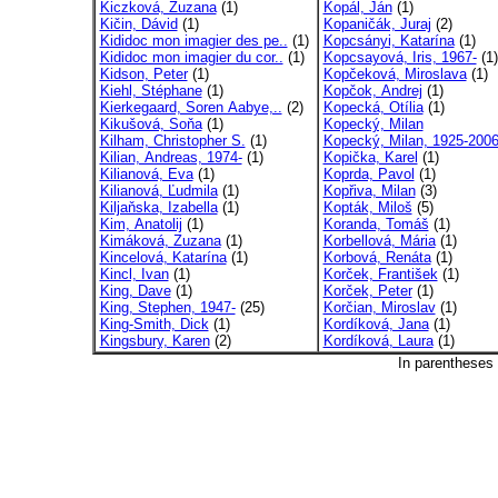
Kiczková, Zuzana
(1)
Kopál, Ján
(1)
Kičin, Dávid
(1)
Kopaničák, Juraj
(2)
Kididoc mon imagier des pe..
(1)
Kopcsányi, Katarína
(1)
Kididoc mon imagier du cor..
(1)
Kopcsayová, Iris, 1967-
(1)
Kidson, Peter
(1)
Kopčeková, Miroslava
(1)
Kiehl, Stéphane
(1)
Kopčok, Andrej
(1)
Kierkegaard, Soren Aabye,..
(2)
Kopecká, Otília
(1)
Kikušová, Soňa
(1)
Kopecký, Milan
Kilham, Christopher S.
(1)
Kopecký, Milan, 1925-200
Kilian, Andreas, 1974-
(1)
Kopička, Karel
(1)
Kilianová, Eva
(1)
Koprda, Pavol
(1)
Kilianová, Ľudmila
(1)
Kopřiva, Milan
(3)
Kiljaňska, Izabella
(1)
Kopták, Miloš
(5)
Kim, Anatolij
(1)
Koranda, Tomáš
(1)
Kimáková, Zuzana
(1)
Korbellová, Mária
(1)
Kincelová, Katarína
(1)
Korbová, Renáta
(1)
Kincl, Ivan
(1)
Korček, František
(1)
King, Dave
(1)
Korček, Peter
(1)
King, Stephen, 1947-
(25)
Korčian, Miroslav
(1)
King-Smith, Dick
(1)
Kordíková, Jana
(1)
Kingsbury, Karen
(2)
Kordíková, Laura
(1)
In parentheses