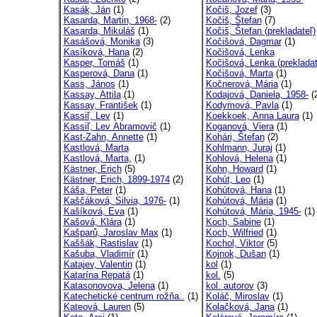
Kasák, Ján
(1)
Kočiš, Jozef
(3)
Kasarda, Martin, 1968-
(2)
Kočiš, Štefan
(7)
Kasarda, Mikuláš
(1)
Kočiš, Štefan (prekladateľ)
Kasášová, Monika
(3)
Kočišová, Dagmar
(1)
Kasíková, Hana
(2)
Kočišová, Lenka
Kasper, Tomáš
(1)
Kočišová, Lenka (prekladat
Kasperová, Dana
(1)
Kočišová, Marta
(1)
Kass, János
(1)
Kočnerová, Mária
(1)
Kassay, Attila
(1)
Kodajová, Daniela, 1958-
(
Kassay, František
(1)
Kodymová, Pavla
(1)
Kassiľ, Lev
(1)
Koekkoek, Anna Laura
(1)
Kassiľ, Lev Abramovič
(1)
Koganová, Viera
(1)
Kast-Zahn, Annette
(1)
Kohári, Štefan
(2)
Kastlová, Marta
Kohlmann, Juraj
(1)
Kastlová, Marta,
(1)
Kohlová, Helena
(1)
Kästner, Erich
(5)
Kohn, Howard
(1)
Kästner, Erich, 1899-1974
(2)
Kohút, Leo
(1)
Káša, Peter
(1)
Kohútová, Hana
(1)
Kaščáková, Silvia, 1976-
(1)
Kohútová, Mária
(1)
Kašíková, Eva
(1)
Kohútová, Mária, 1945-
(1)
Kašová, Klára
(1)
Koch, Sabine
(1)
Kašparů, Jaroslav Max
(1)
Koch, Wilfried
(1)
Kaššák, Rastislav
(1)
Kochol, Viktor
(5)
Kašuba, Vladimír
(1)
Kojnok, Dušan
(1)
Katajev, Valentin
(1)
kol
(1)
Katarína Repatá
(1)
kol.
(5)
Katasonovova, Jelena
(1)
kol. autorov
(3)
Katechetické centrum rožňa..
(1)
Koláč, Miroslav
(1)
Kateová, Lauren
(5)
Kolačková, Jana
(1)