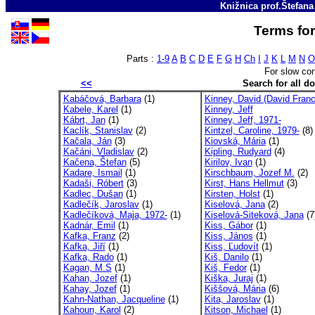
Knižnica prof.Štefan
Terms for
Parts :
1-9
A
B
C
D
E
F
G
H
Ch
I
J
K
L
M
N
O
For slow co
<<
Search for all 
Kabáčová, Barbara
(1)
Kinney, David (David Franc
Kabele, Karel
(1)
Kinney, Jeff
Kábrt, Jan
(1)
Kinney, Jeff, 1971-
Kaclík, Stanislav
(2)
Kintzel, Caroline, 1979-
(8)
Kačala, Ján
(3)
Kiovská, Mária
(1)
Kačáni, Vladislav
(2)
Kipling, Rudyard
(4)
Kačena, Štefan
(5)
Kirilov, Ivan
(1)
Kadare, Ismail
(1)
Kirschbaum, Jozef M.
(2)
Kadaši, Róbert
(3)
Kirst, Hans Hellmut
(3)
Kadlec, Dušan
(1)
Kirsten, Holst
(1)
Kadlečík, Jaroslav
(1)
Kiselová, Jana
(2)
Kadlečíková, Maja, 1972-
(1)
Kiselová-Siteková, Jana
(7
Kadnár, Emil
(1)
Kiss, Gábor
(1)
Kafka, Franz
(2)
Kiss, János
(1)
Kafka, Jiří
(1)
Kiss, Ľudovít
(1)
Kafka, Rado
(1)
Kiš, Danilo
(1)
Kagan, M.S
(1)
Kiš, Fedor
(1)
Kahan, Jozef
(1)
Kiška, Juraj
(1)
Kahay, Jozef
(1)
Kiššová, Mária
(6)
Kahn-Nathan, Jacqueline
(1)
Kita, Jaroslav
(1)
Kahoun, Karol
(2)
Kitson, Michael
(1)