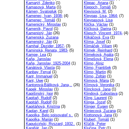
Kamarýt, Zdenko
(1)
Klepac, Ariana
(1)
Kamasová, Marta
(1)
Klepoch, Tomáš
(2)
Kámen, Svatopluk
(1)
Klevisová, M.
(2)
Kamenec, Ivan, 1938-
(4)
Kleypas, Lisa, 1964-
(7)
Kamenec, Tomáš
(1)
Kleypasová, Lisa
Kamenický, Miroslav
(1)
Klička, Václav
(1)
Kameník, Pavol
(1)
Kličková, Darina
(1)
Kamenistý, Ján
(26)
Kliesch, Vincent, 1974-
(4)
Kamenská, Zuzana
Klikáčová, Eva
(1)
Kamenský, Ján
(1)
Klíma, Josef
(1)
Kamhal, Dezider, 1957-
(3)
Klimáček, Viliam
(4)
Kaminská, Renata, 1983-
(5)
Klimek, Reinhard
(1)
Kampe, Lea
(1)
Klimeková, Agáta
(1)
Kaňa, Jaroslav
Klimešová, Elena
(1)
Kaňa, Jaroslav, 1925-2004
(1)
Klimo, Alojz
Kanátová, Vlasta
(1)
Klimo, František
(3)
Kanbay, Feryal
(1)
Klimo, Martin
(6)
Kant, Immanuel
(2)
Klimo, Zoltán
(1)
Kant, Uwe
(1)
Klimová, Mária
(2)
Kantorová-Báliková, Jana,..
(26)
Klímová, Veronika
(1)
Kapek, Miroslav
(1)
Klincková, Jana
(1)
Kapišinský, Igor
(6)
Klindová, Ľuboslava
(2)
Kapitaň, Rudolf
(2)
Kling, Laurent
(1)
Kapitáň, Rudolf
(1)
Klinga, Jozef
(2)
Kapitáňová, Kristína
(3)
Klinger, Eugen
(2)
Kaplan, Karel
(1)
Kliniecová, Zuzana
(1)
Kapolka, Belo spisovateľ s..
(2)
Klottonová, Jana
(1)
Kapolka, Marián
(1)
Klubert, Tomáš
(1)
Kapuściński, Ryszard, 1932..
(1)
Kľúčik, Peter
Karafiát, Jan
(2)
Klučina, Petr
(1)