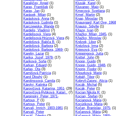
Karalijčev, Angel
(1)
Klusák, Karel
(1)
Karas, František
(1)
Kluvanec, Majo
(1)
Karas, Jan
(1)
Kmecová, Svetlana
(1)
Karásek, Milan
(1)
Kmeť, Martin
(2)
Karásková, Anna
(3)
Knap, Miroslav
(3)
Karásková, Ľudmila
(1)
Knausgard, Karl Ove, 1968
Karczewska, Wanda
(1)
Knauss, Sibylle
(1)
Kardelis, Vladimír
(7)
Kňaze, Ivan
(2)
Kardelisová, Viera
(4)
Kňažko, Milan, 1945-
(1)
Kardelisová-Hrúzová, Viera
(5)
Kňažko, Miroslav
(1)
Kardošová, Babča B.
(1)
Knězek, Libor
(2)
Kardošová, Barbora
(2)
Knézlová, Irma
(2)
Kardošová, Barbora, 1969-
(1)
Kniesová, Eva
(1)
Karelin, Lazar
(1)
Knippingová, Jutta
(1)
Karika, Jozef, 1978-
(17)
Knittel, John
(3)
Kariková, Soňa
(1)
Knopp, Guido
(3)
Karkan, Eduard
(1)
Knopp, Guido, 1948-
(1)
Karlas, Ota
(3)
Knorre, Fiodor
(1)
Karnišová Patrícia
(1)
Kňourková, Marie
(1)
Karol Dlouhý
(1)
Kobáň, Tibor
(1)
Karolinssová, Camila
(1)
Kobryň-Zajonc, Alicja
(1)
Károlyi, Katinka
(1)
Kocák, Michal
(5)
Karovičová, Katarína, 1951-
(29)
Kocák, Peter
(1)
Karovičová-Rybková, Katarí..
(7)
Kocian Nikola R.
(1)
Karpinský, Peter, 1971-
Kocian, Štefan
(1)
Kartous, P
(1)
Kocianová, Mária
(1)
Kartous, Peter
(1)
Kocúriková, Mária
(4)
Karvaš, Imrich, 1903-1981
(1)
Kočan, Branislav, 1975-
(1)
Karvaš, Peter
Kočanová, Mária
(24)
Kasáč, Zdenko
(2)
Kočanová, Mária, 1955-