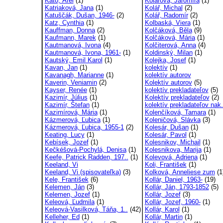
Kato, Arei
(1)
Kolárová, Jaromíra
(1)
Katriaková, Jana
(1)
Kolář, Michal
(2)
Katuščák, Dušan, 1946-
(2)
Kolář, Radomír
(2)
Katz, Cynthia
(1)
Kolbaská, Viera
(1)
Kauffman, Donna
(2)
Kolčáková, Běla
(9)
Kaufmann, Marek
(1)
Kolčáková, Mária
(1)
Kautmanová, Ivona
(4)
Kolčiterová, Anna
(4)
Kautmanová, Ivona, 1961-
(1)
Koldinský, Milan
(1)
Kautský, Emil Karol
(1)
Kolejka, Josef
(1)
Kavan, Jan
(1)
kolektív
(1)
Kavanagh, Marianne
(1)
kolektív autorov
Kaverin, Veniamin
(2)
Kolektív autorov
(5)
Kayser, Renée
(1)
kolektív prekladateľov
(5)
Kazimír, Július
(1)
Kolektív prekladateľov
(2)
Kazimír, Štefan
(1)
kolektív prekladateľov nak.
Kazimírová, Mária
(1)
Kolenčíková, Tamara
(1)
Kázmerová, Ľubica
(1)
Koleničová, Slávka
(3)
Kázmerová, Ľubica, 1955-1
(2)
Kolesár, Dušan
(1)
Keating, Lucy
(1)
Kolesár, Pavol
(1)
Kebísek, Jozef
(1)
Kolesnikov, Michail
(1)
Kečkéšová-Pochylá, Denisa
(1)
Kolesnikova, Marija
(1)
Keefe, Patrick Radden, 197..
(1)
Kolevová, Adriena
(1)
Keeland, Vi
Koli, František
(1)
Keeland, Vi (spisovateľka)
(3)
Kolková, Anneliese zum
(1
Kele, František
(6)
Kollár, Daniel, 1963-
(19)
Kelemen, Ján
(3)
Kollár, Ján, 1793-1852
(5)
Kelemen, Jozef
(1)
Kollár, Jozef
(3)
Keleová, Ľudmila
(1)
Kollár, Jozef, 1960-
(1)
Keleová-Vasilková, Táňa, 1..
(42)
Kollár, Karol
(1)
Kelleher, Ed
(1)
Kollár, Martin
(1)