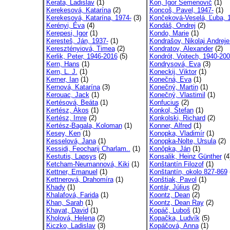
Kerata, Ladislav
(1)
Kon, Igor Semenovič
(1)
Kerekesová, Katarína
(2)
Koncoš, Pavel, 1947-
(1)
Kerekesová, Katarína, 1974-
(3)
Končeková-Veselá, Ľuba, 1
Kerényi, Éva
(4)
Kondáš, Ondrej
(2)
Kerepesi, Igor
(1)
Kondo, Marie
(1)
Keresteš, Ján, 1937-
(1)
Kondrašov, Nikolaj Andreje
Keresztényiová, Timea
(2)
Kondratov, Alexander
(2)
Kerlik, Peter, 1946-2016
(5)
Kondrót, Vojtech, 1940-20
Kern, Hans
(1)
Kondrysová, Eva
(3)
Kern, L. J.
(1)
Koneckij, Viktor
(1)
Kerner, Ian
(1)
Konečná, Eva
(1)
Kernová, Katarína
(3)
Konečný, Martin
(1)
Kerouac, Jack
(1)
Konečný, Vlastimil
(1)
Kertésová, Beáta
(1)
Konfucius
(2)
Kertész, Ákos
(1)
Konkol, Štefan
(1)
Kertész, Imre
(2)
Konkolski, Richard
(2)
Kertész-Bagala, Koloman
(1)
Konner, Alfred
(1)
Kesey, Ken
(1)
Konopka, Vladimír
(1)
Kesselová, Jana
(1)
Konopka-Nolte, Ursula
(2)
Kessidi, Feocharij Charlam..
(1)
Konôpka, Ján
(1)
Kestutis, Lapsys
(2)
Konsalik, Heinz Günther
(4
Ketcham-Neumannová, Kiki
(1)
Konštantín Filozof
(1)
Kettner, Emanuel
(1)
Konštantín, okolo 827-869
Kettnerová, Drahomíra
(1)
Konštiak, Pavol
(1)
Khady
(1)
Kontár, Július
(2)
Khalafová, Farida
(1)
Koontz, Dean
(2)
Khan, Sarah
(1)
Koontz, Dean Ray
(2)
Khayat, David
(1)
Kopáč, Luboš
(1)
Kholová, Helena
(2)
Kopačka, Ludvík
(5)
Kiczko, Ladislav
(3)
Kopáčová, Anna
(1)