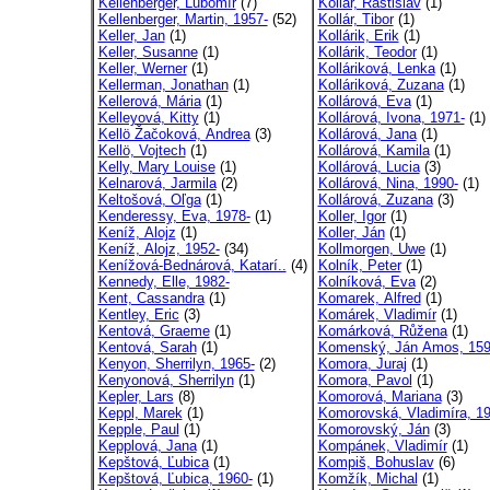
Kellenberger, Ľubomír
(7)
Kollár, Rastislav
(1)
Kellenberger, Martin, 1957-
(52)
Kollár, Tibor
(1)
Keller, Jan
(1)
Kollárik, Erik
(1)
Keller, Susanne
(1)
Kollárik, Teodor
(1)
Keller, Werner
(1)
Kolláriková, Lenka
(1)
Kellerman, Jonathan
(1)
Kolláriková, Zuzana
(1)
Kellerová, Mária
(1)
Kollárová, Eva
(1)
Kelleyová, Kitty
(1)
Kollárová, Ivona, 1971-
(1)
Kellö Žačoková, Andrea
(3)
Kollárová, Jana
(1)
Kellö, Vojtech
(1)
Kollárová, Kamila
(1)
Kelly, Mary Louise
(1)
Kollárová, Lucia
(3)
Kelnarová, Jarmila
(2)
Kollárová, Nina, 1990-
(1)
Keltošová, Oľga
(1)
Kollárová, Zuzana
(3)
Kenderessy, Eva, 1978-
(1)
Koller, Igor
(1)
Keníž, Alojz
(1)
Koller, Ján
(1)
Keníž, Alojz, 1952-
(34)
Kollmorgen, Uwe
(1)
Kenížová-Bednárová, Katarí..
(4)
Kolník, Peter
(1)
Kennedy, Elle, 1982-
Kolníková, Eva
(2)
Kent, Cassandra
(1)
Komarek, Alfred
(1)
Kentley, Eric
(3)
Komárek, Vladimír
(1)
Kentová, Graeme
(1)
Komárková, Růžena
(1)
Kentová, Sarah
(1)
Komenský, Ján Amos, 159
Kenyon, Sherrilyn, 1965-
(2)
Komora, Juraj
(1)
Kenyonová, Sherrilyn
(1)
Komora, Pavol
(1)
Kepler, Lars
(8)
Komorová, Mariana
(3)
Keppl, Marek
(1)
Komorovská, Vladimíra, 19
Kepple, Paul
(1)
Komorovský, Ján
(3)
Kepplová, Jana
(1)
Kompánek, Vladimír
(1)
Kepštová, Ľubica
(1)
Kompiš, Bohuslav
(6)
Kepštová, Ľubica, 1960-
(1)
Komžík, Michal
(1)