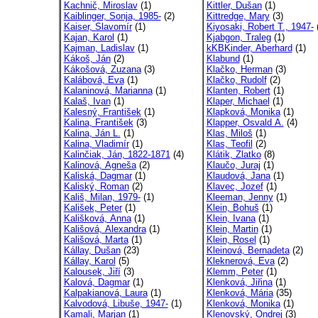
Kachnič, Miroslav
(1)
Kittler, Dušan
(1)
Kaiblinger, Sonja, 1985-
(2)
Kittredge, Mary
(3)
Kaiser, Slavomír
(1)
Kiyosaki, Robert T., 1947-
(
Kajan, Karol
(1)
Kjabgon, Traleg
(1)
Kajman, Ladislav
(1)
kKBKinder, Aberhard
(1)
Kákoš, Ján
(2)
Klabund
(1)
Kákošová, Zuzana
(3)
Klačko, Herman
(3)
Kalábová, Eva
(1)
Klačko, Rudolf
(2)
Kalaninová, Marianna
(1)
Klanten, Robert
(1)
Kalaš, Ivan
(1)
Klaper, Michael
(1)
Kalesný, František
(1)
Klapková, Monika
(1)
Kalina, František
(3)
Klapper, Osvald A.
(4)
Kalina, Ján L.
(1)
Klas, Miloš
(1)
Kalina, Vladimír
(1)
Klas, Teofil
(2)
Kalinčiak, Ján, 1822-1871
(4)
Klátik, Zlatko
(8)
Kalinová, Agneša
(2)
Klaučo, Juraj
(1)
Kaliská, Dagmar
(1)
Klaudová, Jana
(1)
Kaliský, Roman
(2)
Klavec, Jozef
(1)
Kališ, Milan, 1979-
(1)
Kleeman, Jenny
(1)
Kališek, Peter
(1)
Klein, Bohuš
(1)
Kališková, Anna
(1)
Klein, Ivana
(1)
Kališová, Alexandra
(1)
Klein, Martin
(1)
Kališová, Marta
(1)
Klein, Rosel
(1)
Kállay, Dušan
(23)
Kleinová, Bernadeta
(2)
Kállay, Karol
(5)
Kleknerová, Eva
(2)
Kalousek, Jiří
(3)
Klemm, Peter
(1)
Kalová, Dagmar
(1)
Klenková, Jiřina
(1)
Kalpakianová, Laura
(1)
Klenková, Mária
(35)
Kalvodová, Libuše, 1947-
(1)
Klenková, Monika
(1)
Kamali, Marjan
(1)
Klenovský, Ondrej
(3)