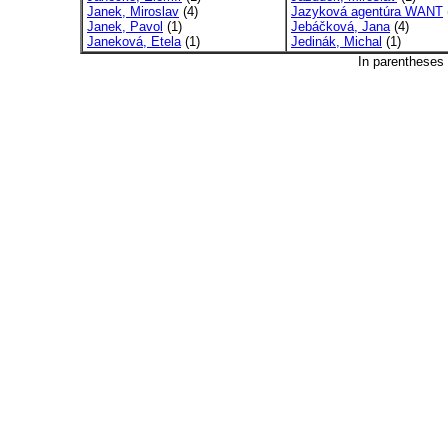
Janek, Miroslav
(4)
Jazyková agentúra WANT
Janek, Pavol
(1)
Jebáčková, Jana
(4)
Janeková, Etela
(1)
Jedinák, Michal
(1)
In parentheses