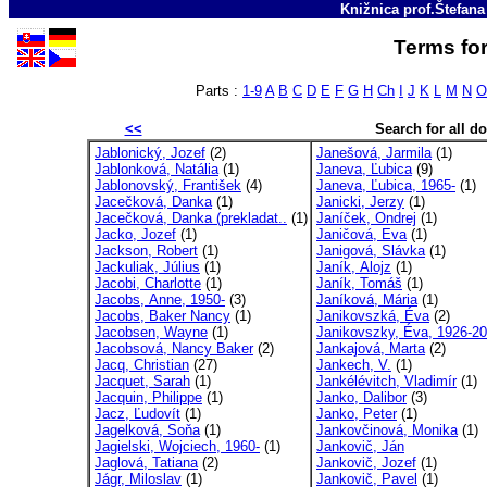
Knižnica prof.Štefan
Terms for
Parts :
1-9
A
B
C
D
E
F
G
H
Ch
I
J
K
L
M
N
O
<<
Search for all 
Jablonický, Jozef
(2)
Janešová, Jarmila
(1)
Jablonková, Natália
(1)
Janeva, Ľubica
(9)
Jablonovský, František
(4)
Janeva, Ľubica, 1965-
(1)
Jacečková, Danka
(1)
Janicki, Jerzy
(1)
Jacečková, Danka (prekladat..
(1)
Janíček, Ondrej
(1)
Jacko, Jozef
(1)
Janičová, Eva
(1)
Jackson, Robert
(1)
Janigová, Slávka
(1)
Jackuliak, Július
(1)
Janík, Alojz
(1)
Jacobi, Charlotte
(1)
Janík, Tomáš
(1)
Jacobs, Anne, 1950-
(3)
Janíková, Mária
(1)
Jacobs, Baker Nancy
(1)
Janikovszká, Éva
(2)
Jacobsen, Wayne
(1)
Janikovszky, Éva, 1926-2
Jacobsová, Nancy Baker
(2)
Jankajová, Marta
(2)
Jacq, Christian
(27)
Jankech, V.
(1)
Jacquet, Sarah
(1)
Jankélévitch, Vladimír
(1)
Jacquin, Philippe
(1)
Janko, Dalibor
(3)
Jacz, Ľudovít
(1)
Janko, Peter
(1)
Jagelková, Soňa
(1)
Jankovčinová, Monika
(1)
Jagielski, Wojciech, 1960-
(1)
Jankovič, Ján
Jaglová, Tatiana
(2)
Jankovič, Jozef
(1)
Jágr, Miloslav
(1)
Jankovič, Pavel
(1)