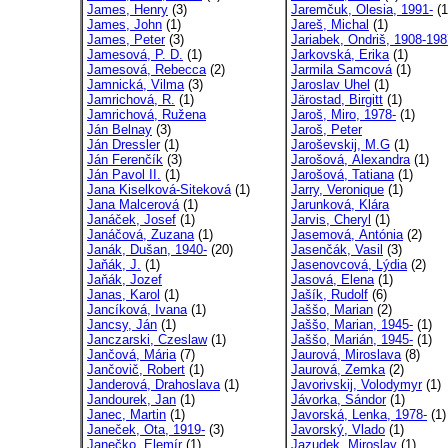
James, Henry
(3)
Jaremčuk, Olesia, 1991-
(1
James, John
(1)
Jareš, Michal
(1)
James, Peter
(3)
Jariabek, Ondriš, 1908-198
Jamesová, P. D.
(1)
Jarkovská, Erika
(1)
Jamesová, Rebecca
(2)
Jarmila Samcová
(1)
Jamnická, Vilma
(3)
Jaroslav Uhel
(1)
Jamrichová, R.
(1)
Järostad, Birgitt
(1)
Jamrichová, Ružena
Jaroš, Miro, 1978-
(1)
Ján Belnay
(3)
Jaroš, Peter
Ján Dressler
(1)
Jaroševskij, M.G
(1)
Ján Ferenčík
(3)
Jarošová, Alexandra
(1)
Ján Pavol II.
(1)
Jarošová, Tatiana
(1)
Jana Kiselková-Siteková
(1)
Jarry, Veronique
(1)
Jana Malcerová
(1)
Jarunková, Klára
Janáček, Josef
(1)
Jarvis, Cheryl
(1)
Janáčová, Zuzana
(1)
Jasemová, Antónia
(2)
Janák, Dušan, 1940-
(20)
Jasenčák, Vasil
(3)
Jaňák, J.
(1)
Jasenovcová, Lýdia
(2)
Jaňák, Jozef
Jasová, Elena
(1)
Janas, Karol
(1)
Jašík, Rudolf
(6)
Jancíková, Ivana
(1)
Jaššo, Marian
(2)
Jancsy, Ján
(1)
Jaššo, Marian, 1945-
(1)
Janczarski, Czeslaw
(1)
Jaššo, Marián, 1945-
(1)
Jančová, Mária
(7)
Jaurová, Miroslava
(8)
Jančovič, Robert
(1)
Jaurová, Zemka
(2)
Janderová, Drahoslava
(1)
Javorivskij, Volodymyr
(1)
Jandourek, Jan
(1)
Jávorka, Sándor
(1)
Janec, Martin
(1)
Javorská, Lenka, 1978-
(1)
Janeček, Ota, 1919-
(3)
Javorský, Vlado
(1)
Janečko, Elemír
(1)
Jazudek, Miroslav
(1)