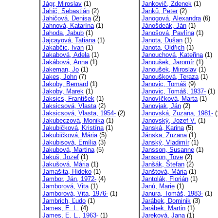
Jágr, Miroslav
(1)
Jankovič, Zdenek
(1)
Jahič, Sebastián
(2)
Janků, Peter
(2)
Jahičová, Denisa
(2)
Janogová, Alexandra
(6)
Jahnová, Katarína
(1)
Jánošdeák, Ján
(1)
Jahoda, Jabub
(1)
Janošová, Pavlína
(1)
Jajcayová, Tatiana
(1)
Janota, Dušan
(1)
Jakabčic, Ivan
(1)
Janota, Oldřich
(1)
Jakabová, Adela
(1)
Janouchová, Kateřina
(1)
Jakábová, Anna
(1)
Janoušek, Jaromír
(1)
Jakeman, Jo
(1)
Janoušek, Miroslav
(1)
Jakes, John
(7)
Janoušková, Teraza
(1)
Jakoby, Bernard
(1)
Janovic, Tomáš
(9)
Jakoby, Marek
(1)
Janovic, Tomáš, 1937-
(1)
Jaksics, František
(1)
Janovíčková, Marta
(1)
Jaksicsová, Vlasta
(2)
Janovjak, Ján
(2)
Jaksicsová, Vlasta, 1954-
(2)
Janovská, Zuzana, 1981-
(
Jakubeczová, Monika
(1)
Janovský, Jozef V.
(1)
Jakubičková, Kristína
(1)
Janská, Karina
(5)
Jakubičková, Mária
(5)
Jánska, Zuzana
(1)
Jakubisová, Emília
(3)
Janský, Vladimír
(1)
Jakubová, Martina
(5)
Jansson, Susanne
(1)
Jakuš, Jozef
(1)
Jansson, Tove
(2)
Jakušová, Mária
(1)
Janšák, Štefan
(2)
Jamašita, Hideko
(1)
Janštová, Mária
(1)
Jambor, Ján, 1972-
(4)
Jantolák, Florián
(1)
Jamborová, Vita
(1)
Janů, Marie
(1)
Jamborová, Vita, 1976-
(1)
Janura, Tomáš, 1983-
(1)
Jambrich, Ľudo
(1)
Jarábek, Dominik
(3)
James, E. L.
(4)
Jarábek, Martin
(1)
James, E. L., 1963-
(1)
Jareková, Jana
(1)