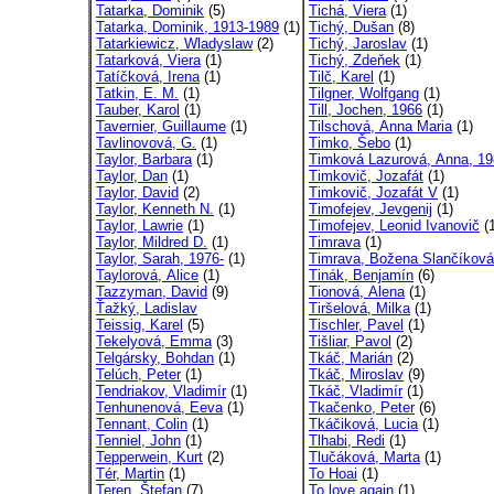
Tatarka, Dominik
(5)
Tichá, Viera
(1)
Tatarka, Dominik, 1913-1989
(1)
Tichý, Dušan
(8)
Tatarkiewicz, Wladyslaw
(2)
Tichý, Jaroslav
(1)
Tatarková, Viera
(1)
Tichý, Zdeňek
(1)
Tatíčková, Irena
(1)
Tilč, Karel
(1)
Tatkin, E. M.
(1)
Tilgner, Wolfgang
(1)
Tauber, Karol
(1)
Till, Jochen, 1966
(1)
Tavernier, Guillaume
(1)
Tilschová, Anna Maria
(1)
Tavlinovová, G.
(1)
Timko, Šebo
(1)
Taylor, Barbara
(1)
Timková Lazurová, Anna, 19
Taylor, Dan
(1)
Timkovič, Jozafát
(1)
Taylor, David
(2)
Timkovič, Jozafát V
(1)
Taylor, Kenneth N.
(1)
Timofejev, Jevgenij
(1)
Taylor, Lawrie
(1)
Timofejev, Leonid Ivanovič
(1
Taylor, Mildred D.
(1)
Timrava
(1)
Taylor, Sarah, 1976-
(1)
Timrava, Božena Slančíková
Taylorová, Alice
(1)
Tinák, Benjamín
(6)
Tazzyman, David
(9)
Tionová, Alena
(1)
Ťažký, Ladislav
Tiršelová, Milka
(1)
Teissig, Karel
(5)
Tischler, Pavel
(1)
Tekelyová, Emma
(3)
Tišliar, Pavol
(2)
Telgársky, Bohdan
(1)
Tkáč, Marián
(2)
Telúch, Peter
(1)
Tkáč, Miroslav
(9)
Tendriakov, Vladimír
(1)
Tkáč, Vladimír
(1)
Tenhunenová, Eeva
(1)
Tkačenko, Peter
(6)
Tennant, Colin
(1)
Tkáčiková, Lucia
(1)
Tenniel, John
(1)
Tlhabi, Redi
(1)
Tepperwein, Kurt
(2)
Tlučáková, Marta
(1)
Tér, Martin
(1)
To Hoai
(1)
Teren, Štefan
(7)
To love again
(1)