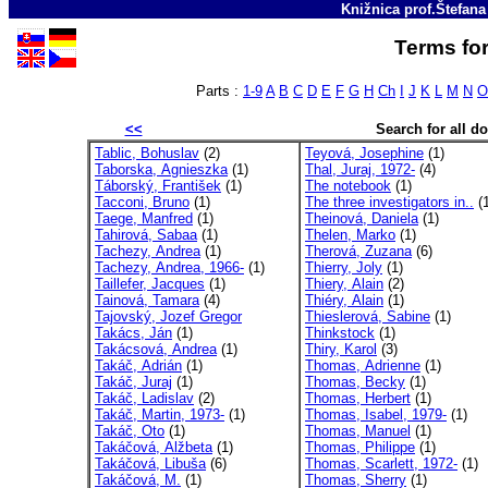
Knižnica prof.Štefan
Terms for
Parts :
1-9
A
B
C
D
E
F
G
H
Ch
I
J
K
L
M
N
O
<<
Search for all 
Tablic, Bohuslav
(2)
Teyová, Josephine
(1)
Taborska, Agnieszka
(1)
Thal, Juraj, 1972-
(4)
Táborský, František
(1)
The notebook
(1)
Tacconi, Bruno
(1)
The three investigators in..
(1
Taege, Manfred
(1)
Theinová, Daniela
(1)
Tahirová, Sabaa
(1)
Thelen, Marko
(1)
Tachezy, Andrea
(1)
Therová, Zuzana
(6)
Tachezy, Andrea, 1966-
(1)
Thierry, Joly
(1)
Taillefer, Jacques
(1)
Thiery, Alain
(2)
Tainová, Tamara
(4)
Thiéry, Alain
(1)
Tajovský, Jozef Gregor
Thieslerová, Sabine
(1)
Takács, Ján
(1)
Thinkstock
(1)
Takácsová, Andrea
(1)
Thiry, Karol
(3)
Takáč, Adrián
(1)
Thomas, Adrienne
(1)
Takáč, Juraj
(1)
Thomas, Becky
(1)
Takáč, Ladislav
(2)
Thomas, Herbert
(1)
Takáč, Martin, 1973-
(1)
Thomas, Isabel, 1979-
(1)
Takáč, Oto
(1)
Thomas, Manuel
(1)
Takáčová, Alžbeta
(1)
Thomas, Philippe
(1)
Takáčová, Libuša
(6)
Thomas, Scarlett, 1972-
(1)
Takáčová, M.
(1)
Thomas, Sherry
(1)