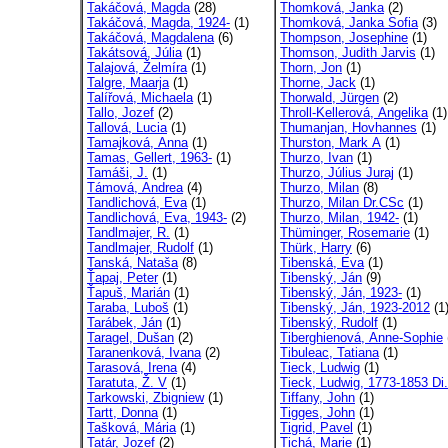
Takáčová, Magda
(28)
Thomková, Janka
(2)
Takáčová, Magda, 1924-
(1)
Thomková, Janka Sofia
(3)
Takáčová, Magdalena
(6)
Thompson, Josephine
(1)
Takátsová, Júlia
(1)
Thomson, Judith Jarvis
(1)
Talajová, Želmíra
(1)
Thorn, Jon
(1)
Talgre, Maarja
(1)
Thorne, Jack
(1)
Talířová, Michaela
(1)
Thorwald, Jürgen
(2)
Tallo, Jozef
(2)
Throll-Kellerová, Angelika
(1)
Tallová, Lucia
(1)
Thumanjan, Hovhannes
(1)
Tamajková, Anna
(1)
Thurston, Mark A
(1)
Tamas, Gellert, 1963-
(1)
Thurzo, Ivan
(1)
Tamáši, J.
(1)
Thurzo, Július Juraj
(1)
Támová, Andrea
(4)
Thurzo, Milan
(8)
Tandlichová, Eva
(1)
Thurzo, Milan Dr.CSc
(1)
Tandlichová, Eva, 1943-
(2)
Thurzo, Milan, 1942-
(1)
Tandlmajer, R.
(1)
Thüminger, Rosemarie
(1)
Tandlmajer, Rudolf
(1)
Thürk, Harry
(6)
Tanská, Nataša
(8)
Tibenská, Eva
(1)
Ťapaj, Peter
(1)
Tibenský, Ján
(9)
Ťapuš, Marián
(1)
Tibenský, Ján, 1923-
(1)
Taraba, Luboš
(1)
Tibenský, Ján, 1923-2012
(1
Tarábek, Ján
(1)
Tibenský, Rudolf
(1)
Taragel, Dušan
(2)
Tiberghienová, Anne-Sophie
Taranenková, Ivana
(2)
Tibuleac, Tatiana
(1)
Tarasová, Irena
(4)
Tieck, Ludwig
(1)
Taratuta, Ž. V
(1)
Tieck, Ludwig, 1773-1853 Di.
Tarkowski, Zbigniew
(1)
Tiffany, John
(1)
Tartt, Donna
(1)
Tigges, John
(1)
Tašková, Mária
(1)
Tigrid, Pavel
(1)
Tatár, Jozef
(2)
Tichá, Marie
(1)