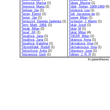
Terenová, Marína
(1)
Tobias, Maxine
(1)
Terenová, Marta
(1)
Tóbik, Štefan, 1909-1969
(5)
Terlouw, Jan
(1)
Točeková, Lea
(1)
Terray, Elemír
(1)
Todi, Jacopone da
(1)
Terray, Ján
(1)
Togner, Milan
(1)
Terrazzini, Daniela Jaglenka
(1)
Tochester, J. Martin
(1)
Terry, Mark, 1964-
(1)
Tokár, Jozef
(1)
Tesák, Milan
(2)
Tokár, M
(1)
Tesař, Jiří
(1)
Tokár, Milan
(4)
Tesařová, Jana
(1)
TOKÁR, Milan
(1)
Tesářová, Jana
(1)
Tokárová, Anna
(1)
Tesařová, Kateřina
(1)
Tokmakova, Irina
(1)
Těsnohlídek, Rudolf
(1)
Tokmakovova, Irina
(1)
Tešovičová, Anita
(2)
Tölgyessy, Juraj
(1)
Tetznerová, Gerti
(1)
Tolkien, J. R. R
(1)
In parentheses