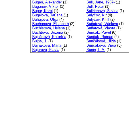
Bugan, Alexander
(1)
Bull, Jane, 1957-
(1)
Buganov, Viktor
(1)
Bull, Peter
(1)
Bugár, Karol
(1)
Bullrichová, Silvina
(1)
Búgelová, Taťjana
(1)
Bulyčov, Kir
(4)
Buhajová, Oľga
(4)
Bulyčov, Kirill
(2)
Buchanová, Elizabeth
(2)
Buňatová, Václava
(1)
Buchlerová, Helena
(1)
Buňatová, Vlasta
(1)
Buchtová, Božena
(2)
Bunčák, Pavel
(6)
Bujačková, Katarína
(1)
Bunčák, Roman
(2)
Bujna, J.
(1)
Bunčáková, Hilda
(1)
Bujňáková, Mária
(1)
Bunčáková, Viera
(5)
Bujorová, Flavia
(1)
Bunin, I. A.
(1)