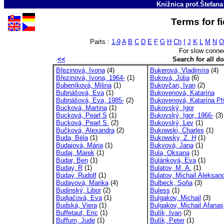
Knižnica prof.Štefan
Terms for f
Parts :
1-9
A
B
C
D
E
F
G
H
Ch
I
J
K
L
M
N
O
For slow conne
<<
Search for all 
Březinová, Ivona
(4)
Bukerová, Vladimíra
(4)
Březinová, Ivona, 1964-
(1)
Buková, Júlia
(6)
Bubeníková, Milina
(1)
Bukovčan, Ivan
(2)
Bubnášová, Eva
(1)
Bukovenová, Katarína
Bubnášová, Eva, 1985-
(2)
Bukovenová, Katarína P
Bucková, Martina
(1)
Bukovský, Igor
Bucková, Pearl S
(1)
Bukovský, Igor, 1966-
(3)
Bucková, Pearl S.
(2)
Bukovský, Lev
(1)
Bučková, Alexandra
(2)
Bukowski, Charles
(1)
Buda, Béla
(1)
Bukowsky, Z. H
(1)
Budaiová, Mária
(1)
Bukvová, Jana
(1)
Budaj, Marek
(1)
Bula, Oksana
(1)
Budar, Ben
(1)
Bulánková, Eva
(1)
Buday, R
(1)
Bulatov, M. A.
(1)
Buday, Rudolf
(1)
Bulatov, Michail Aleksand
Budayová, Marika
(4)
Bulbeck, Soňa
(3)
Budinský, Libor
(2)
Buless
(1)
Budjačová, Eva
(1)
Bulgakov, Michail
(3)
Budská, Viera
(1)
Bulgakov, Michail Afanasj
Buffetaut, Eric
(1)
Bulík, Ivan
(2)
Buffum, Jude
(1)
Bulík, Peter
(1)